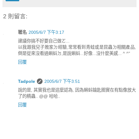
2 則留言:
匿名
2005/6/7 下午3:17
建議你搞不好要自己做ㄛ...
以我跟我兒子敗家ㄉ經驗,常常看到青蛙或是昆蟲ㄉ相關產品,
倒是從來沒看過蝌蚪ㄉ,是說蝌蚪...好像...沒什麼美感... ^ ^"
回覆
Tadpole
2005/6/7 下午3:51
說的是, 其實我也是這麼認為, 因為蝌蚪鑰匙圈實在有點像放大
了的精蟲.. @@ 哈哈..
回覆