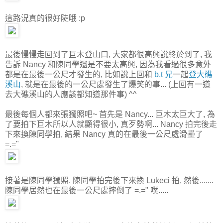
這路況真的很好陡哦 :p
最後慢慢走回到了巨木登山口, 大家都很高興說終於到了, 我
告訴 Nancy 和陳同學還是不要太高興, 因為我看過很多意外
都是在最後一公尺才發生的, 比如說上回和
b.t 兄
一起
登大礁
溪山
, 就是在最後的一公尺處發生了爆笑的事... (上回有一道
去大礁溪山的人應該都知道那件事) ^^
最後每個人都來張獨照吧~ 首先是 Nancy... 巨木太巨大了, 為
了要拍下巨木所以人就顯得很小, 真歹勢啊... Nancy 拍完後走
下來換陳同學拍, 結果 Nancy 真的在最後一公尺處滑壘了
=.="
接著是陳同學獨照. 陳同學拍完後下來換 Lukeci 拍, 然後.......
陳同學居然也在最後一公尺處摔倒了 =.=" 噗.....