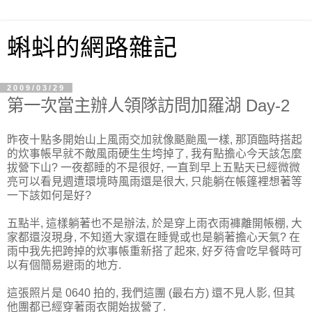
蝌蚪的網路雜記
2009/03/29
第一次當主辦人領隊訪問加羅湖 Day-2
昨夜十點多開始山上風雨交加就像颳颱風一樣, 那頂臨時搭起
的炊事帳早就不敵風雨硬生生垮掉了, 我有點擔心今天該怎麼
拔營下山? 一夜都睡的不是很好, 一直到早上五點天已經微微
亮可以看見週遭環境時風雨還是很大, 只能躺在帳篷裡想著等
一下該如何是好?
五點半, 這樣躺著也不是辦法, 於是穿上雨衣雨褲離開帳棚, 大
家都還沒現身, 不知道大家還在睡覺或也是躺著擔心天氣? 在
雨中我先把跨掉的炊事帳重新搭了起來, 好歹待會吃早餐時可
以有個簡易避雨的地方.
這張照片是 0640 拍的, 我們這團 (最右方) 還不見人影, 但其
他團都已經穿著雨衣開始拔營了.