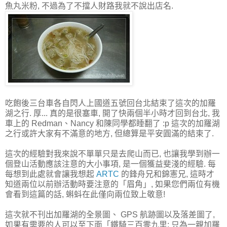
魚丸米粉, 不過為了不擋人財路我就不說出店名.
吃飽後三台車各自閃人上國道五號回台北結束了這次的加羅
湖之行. 厚... 真的是很塞車, 開了快兩個半小時才回到台北, 我
車上的 Redman、Nancy 和陳同學都睡翻了 :p 這次的加羅湖
之行或許大家有不滿意的地方, 但總算是平安圓滿的結束了.
這次的經驗對我來說不單單只是去爬山而已, 也讓我學到辦一
個登山活動應該注意的大小事項, 是一個獲益斐淺的經驗. 每
每想到此處就會讓我想起
ARTC
的鋒舟兄和錦憲兄, 這時才
知道兩位以前辦活動時要注意的「眉角」, 如果您們兩位有機
會看到這篇的話, 蝌蚪在此僅向兩位致上敬意!
這次就不刊出加羅湖的全景圖、 GPS 航跡圖以及落差圖了,
如果有需要的人可以至下面「鐵騎三百零九里; 只為一親加羅