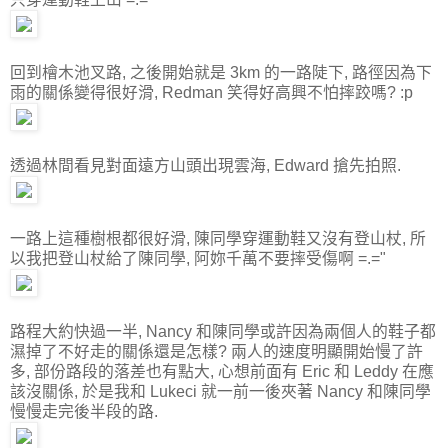
回到檜木池叉路, 之後開始就是 3km 的一路陡下, 路徑因為下
雨的關係變得很好滑, Redman 笑得好高興不怕摔跤嗎? :p
透過林間看見對面遠方山頭出現雲海, Edward 搶先拍照.
一路上這種樹根都很好滑, 陳同學穿運動鞋又沒有登山杖, 所
以我把登山杖給了陳同學, 阿妳千萬不要摔受傷啊 =.="
路程大約快過一半, Nancy 和陳同學或許因為兩個人的鞋子都
濕掉了不好走的關係還是怎樣? 兩人的速度明顯開始慢了許
多, 部份路段的落差也有點大, 心想前面有 Eric 和 Leddy 在應
該沒關係, 於是我和 Lukeci 就一前一後夾著 Nancy 和陳同學
慢慢走完後半段的路.