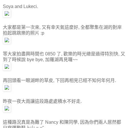
Soya and Lukeci.
大家都是第一次來, 又有幸天氣這麼好, 全都聚集在湖的對岸
拍起跳跳樂的照片 :p
等大家拍盡興時間也 0850 了, 歡樂的時光總是過得特別快, 又
到了時候說 bye bye, 加羅湖再見囉~~
再回頭看一眼湖畔的草皮, 下回再相見已經不知何年何月.
昨夜一夜大雨讓這段路處處積水不好走.
這種路況真是為難了 Nancy 和陳同學, 因為你們兩人居然都
只穿運動鞋上山 =.="