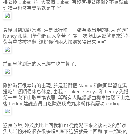
接著換 Lukeci 拍, 大家猜 Lukeci 有沒有接著摔倒? 不過就算
你猜中也沒有獎品就是了 ^^
最後回到加納富溪, 這是此行唯一一張有我出現的照片 @@"
Nancy 和陳同學你們兩人辛苦了, 第一次爬山居然就是來這裡
背著重裝被操翻, 還好你們兩人都還笑得出來 =.="
前面早就到達的人已經在吃午餐了.
剛好海哥很準時的出現, 於是我們把 Nancy 和陳同學留在溪
邊吃午餐順便休息休息, 由我、Lukeci、Soya 和 Leddy 先搭
第一車次下山取車換衣服. 等所有人陸續都由機車接駁下山之
後 Leddy 建議去員山吃陳茂庚魚丸米粉作為慶功 ending.
憑良心說, 陳茂庚比上回我和 rjt 從南湖下來之後去吃的那家
魚丸米粉好吃很多很多哩!! 底下這張就是上回和 rjt 一起吃的