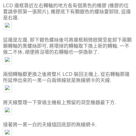
LCD 邊框靠近左右轉軸的地方各有個黑色的橡膠 (橡膠的位
置請參照第一張照片), 橡膠底下有顆銀色的螺絲要卸除, 這邊
是右邊.
這邊是左邊, 卸下銀色螺絲後可將邊框稍微掀開至能卸下兩顆
鎖轉軸的黑螺絲即可, 將壞掉的轉軸取下換上新的轉軸. 一不
做二不休, 順便將沒壞的右轉軸也一併換新了.
兩個轉軸都更換之後將整片 LCD 裝回主機上, 從右轉軸那邊
所延伸出來的一黑一白兩條線就是無線網卡的天線.
將天線整理一下穿過主機板上預留的洞至機器最下方.
接著將一黑一白的天線插回底部的無線網卡.