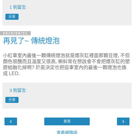
1 則留言:
分享
2010/08/11
再見了~ 傳統燈泡
小紅車室內最後一顆傳統燈泡就是煙灰缸裡面那顆豆燈, 不但
顏色很醜而且溫度又很高, 蝌蚪常在想說會不會把煙灰缸的塑
膠給融化掉啊? 於是決定也把這車室內的最後一顆燈泡也換
成 LED.
3 則留言:
分享
‹
›
首頁
查看網路版