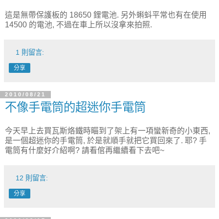
這是無帶保護板的 18650 鋰電池. 另外蝌蚪平常也有在使用
14500 的電池, 不過在車上所以沒拿來拍照.
1 則留言:
分享
2010/08/21
不像手電筒的超迷你手電筒
今天早上去買瓦斯烙鐵時瞄到了架上有一項蠻新奇的小東西,
是一個超迷你的手電筒, 於是就順手就把它買回來了. 耶? 手
電筒有什麼好介紹啊? 請看倌再繼續看下去吧~
12 則留言:
分享