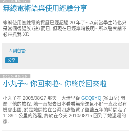
2010/08/17
無線電術語與使用經驗分享
蝌蚪使用無線電的資歷已經超過 20 年了~ 以前當學生時也只
是當個香腸族 (註) 而已, 但現在已經棄暗投明~ 所以警察請不
必來抓我 XD
3 則留言:
分享
2010/08/15
小丸子~ 你回來啦~ 你終於回來啦
小丸子在 2005/08/27 那天一大清早從
GCQ9YQ
(猴山岳) 開
始了他的旅程, 她一直想去日本看看無奈運氣不好一直都沒有
機會出國, 於是她開始在台灣四處遊覽了整整五年的時間走了
1139.1 公里的路程, 終於在今天 2010/08/15 回到了她溫暖的
家.