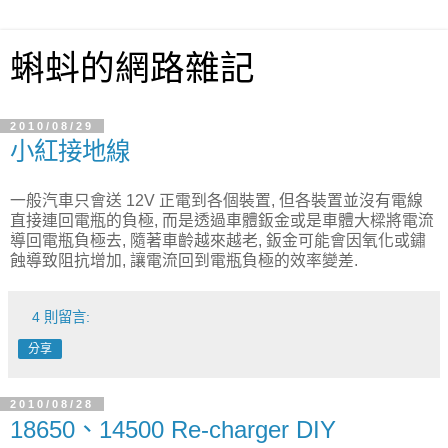
蝌蚪的網路雜記
2010/08/29
小紅接地線
一般汽車只會送 12V 正電到各個裝置, 但各裝置並沒有電線
直接連回電瓶的負極, 而是透過車體鈑金或是車體大樑將電流
導回電瓶負極去, 隨著車齡越來越老, 鈑金可能會因氧化或鏽
蝕導致阻抗增加, 讓電流回到電瓶負極的效率變差.
4 則留言:
分享
2010/08/28
18650、14500 Re-charger DIY