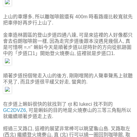
上山的車爆多, 所以離咖啡館還有 400m 時看路邊比較寬就先
把車停好再步行上山了.
金車造林園區的登山步道四通八達, 可是來這裡的人好像都只
會去伯朗咖啡館一樣, 因為走完步道後跟本沒遇見幾個人, 真
是可惜啊 =.=" 蝌蚪今天是順著步道以逆時針的方向從航跡圖
中的「步道口1」開始登火燒寮山, 這裡就是步道口1.
順著步道拐個彎走入山的後方, 剛剛喧鬧的人聲車聲馬上就聽
不見了, 而且步道很平緩又好走, 蠻爽的.
在步道上蝌蚪很快的就找到了 rjt 和 lukeci 找不到的
GC2DVZ6
, 可是蝌蚪的目的地是火燒寮山的三等三角點所以
就繼續順著步道走上去.
經過三叉路口, 這裡的展望非常棒可以眺望龜山島. 叉路取左
(西北) 繼續登火燒寮山, 直 (北) 行可以繞一圈回到咖啡館, 取