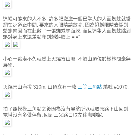
這裡可能來的人不多, 許多肥滋滋一個巴掌大的人面蜘蛛就掛
網在步道正中間, 要來的人眼睛請放亮, 因為蝌蚪眼睛去糊到
蛤蜊肉因而在此敷了一張蜘蛛絲面膜, 而且這隻人面蜘蛛跳到
蝌蚪身上來還差點爬到蝌蚪臉上 =.="
小心一點走不久就登上火燒寮山囉. 不過山頂位於樹林間毫無
展望.
火燒寮山海拔 310m, 山頂立有一枚
三等三角點
編號 #1070.
拍了照摸摸三角點之後因為沒有展望所以就取原路下山回到
電塔沒有多做停留. 回到三叉路口取左往咖啡館.