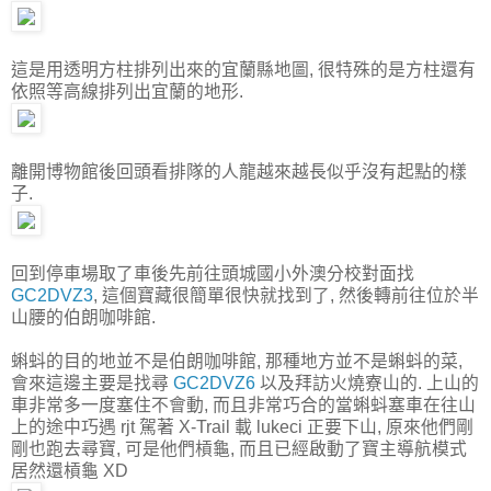
這是用透明方柱排列出來的宜蘭縣地圖, 很特殊的是方柱還有
依照等高線排列出宜蘭的地形.
離開博物館後回頭看排隊的人龍越來越長似乎沒有起點的樣
子.
回到停車場取了車後先前往頭城國小外澳分校對面找
GC2DVZ3
, 這個寶藏很簡單很快就找到了, 然後轉前往位於半
山腰的伯朗咖啡館.
蝌蚪的目的地並不是伯朗咖啡館, 那種地方並不是蝌蚪的菜,
會來這邊主要是找尋
GC2DVZ6
以及拜訪火燒寮山的. 上山的
車非常多一度塞住不會動, 而且非常巧合的當蝌蚪塞車在往山
上的途中巧遇 rjt 駕著 X-Trail 載 lukeci 正要下山, 原來他們剛
剛也跑去尋寶, 可是他們槓龜, 而且已經啟動了寶主導航模式
居然還槓龜 XD