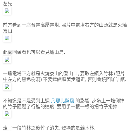
左先.
前方看到一座台電高壓電塔, 照片中電塔右方的山頭就是火燒
寮山.
此處回頭看也可以看見龜山島.
一過電塔下方就是火燒寮山的登山口, 要取左鑽入竹林 (照片
中左方的黑色樹洞) 不要繼續順著步道走, 否則會繞回咖啡館.
不知道是不是受到上週
凡那比颱風
的影響, 步道上一堆倒掉
的竹子阻礙了行進的速度, 要用手一根一根的把竹子撥掉.
走了一段竹林之後竹子消失, 登場的是雜木林.