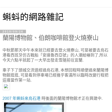
蝌蚪的網路雜記
2010/09/26
蘭陽博物館、伯朗咖啡館登火燒寮山
中秋節那天中午本來就已經要去登火燒寮山, 可是被要去烏石
港看西班牙仿古戰船「安達魯西亞號」的人潮給嚇到了,所以
今天六點半就起了一大早出發走雪隧前往宜蘭.
車子下了頭城交流道經過烏石港, 本想回程時順便過來蘭陽博
物館逛逛, 可是看到停車場已經幾乎客滿所以臨時改變行程把
這邊當作第一站.
2007 年蝌蚪來烏石港
時後面的蘭陽博物館才正在興建中.