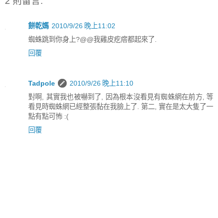
2 則留言:
餅乾媽
2010/9/26 晚上11:02
蜘蛛跳到你身上?@@我雞皮疙瘩都起來了.
回覆
Tadpole
2010/9/26 晚上11:10
對啊, 其實我也被嚇到了, 因為根本沒看見有蜘蛛網在前方, 等
看見時蜘蛛網已經整張黏在我臉上了. 第二, 實在是太大隻了一
點有點可怖 :(
回覆