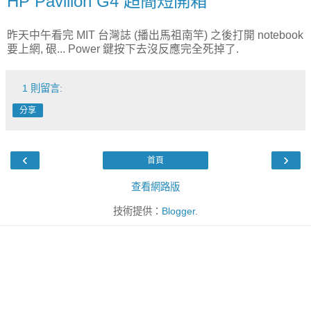
HP Pavilion G4 超簡短開箱
昨天中午看完 MIT 台灣誌 (播出馬祖南竿) 之後打開 notebook
要上網, 硍... Power 鍵按下去沒反應完全死掉了.
1 則留言:
分享
‹
›
首頁
查看網路版
技術提供：
Blogger
.