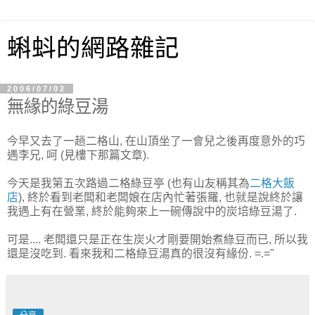
蝌蚪的網路雜記
2006/07/02
無緣的綠豆湯
今早又去了一趟二格山, 在山頂坐了一會兒之後再度意外的巧
遇李兄, 呵 (見樓下那篇文章).
今天是我第五次路過二格綠豆亭 (也有山友稱其為
二格大飯
店
), 終於看到老闆和老闆娘在店內忙著張羅, 也就是說終於讓
我遇上有在營業, 終於能夠來上一碗傳說中的炭培綠豆湯了.
可是.... 老闆還只是正在生炭火才剛要開始煮綠豆而已, 所以我
還是沒吃到. 看來我和二格綠豆湯真的很沒有緣份. =.="