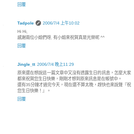
回覆
Tadpole
2006/7/4 上午10:02
Hi Hi,
感謝兩位小姐們呀, 有小姐來祝賀真是光榮呢 ^^
回覆
Jingle_tt
2006/7/4 晚上11:29
原來還在想說這一篇文章中又沒有透露生日的訊息，怎麼大家
都來祝賀您生日快樂，剛剛才想到原來訊息是在帳號中。
還有35分鐘才過完今天，現在還不算太晚，趕快也來說聲『祝
您生日快樂！』。
回覆