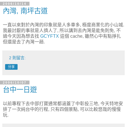
2006/10/14
內灣, 南坪古道
一直以來對於內灣的印象就是人多車多, 極度商業化的小山城.
我最討厭的事就是人擠人了, 所以講到去內灣是能免則免, 不
過今天因為想去找
GCYFTX
這個 cache, 雖然心中有點掙扎
但還是去了內灣一趟.
2 則留言:
分享
2006/10/07
台中一日遊
以前專程下去中部打寶通常都涵蓋了中彰投三地, 今天特地安
排了一次純台中的行程, 只有四個景點, 可以比較悠哉的慢慢
玩.