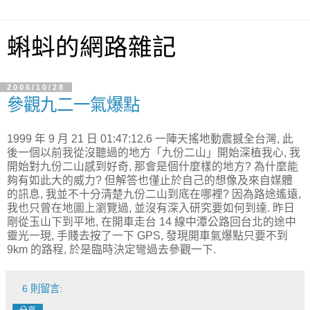
蝌蚪的網路雜記
2006/10/28
參觀九二一氣爆點
1999 年 9 月 21 日 01:47:12.6 一陣天搖地動震撼全台灣, 此
後一個以前我從沒聽過的地方「九份二山」開始深植我心, 我
開始對九份二山感到好奇, 那會是個什麼樣的地方? 為什麼能
夠有如此大的威力? 但解答也僅止於自己的想像及來自媒體
的訊息, 我並不十分清楚九份二山到底在哪裡? 因為路途遙遠,
我也只曾在地圖上瀏覽過, 並沒有深入研究要如何到達. 昨日
剛從玉山下到平地, 在開車走台 14 線中潭公路回台北的途中
靈光一現, 手賤去按了一下 GPS, 發現開車氣爆點只要不到
9km 的路程, 於是臨時決定彎過去參觀一下.
6 則留言: