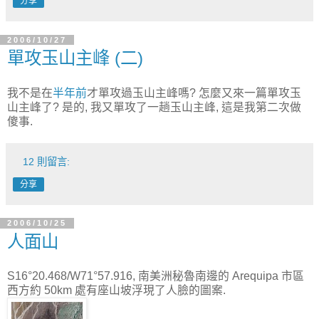
分享
2006/10/27
單攻玉山主峰 (二)
我不是在
半年前
才單攻過玉山主峰嗎? 怎麼又來一篇單攻玉
山主峰了? 是的, 我又單攻了一趟玉山主峰, 這是我第二次做
傻事.
12 則留言:
分享
2006/10/25
人面山
S16°20.468/W71°57.916, 南美洲秘魯南邊的 Arequipa 市區
西方約 50km 處有座山坡浮現了人臉的圖案.