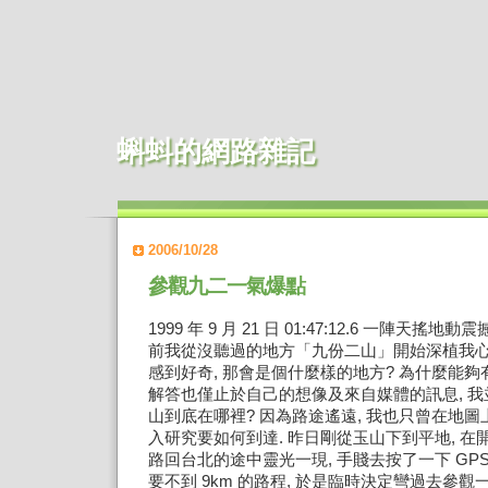
蝌蚪的網路雜記
2006/10/28
參觀九二一氣爆點
1999 年 9 月 21 日 01:47:12.6 一陣天搖
前我從沒聽過的地方「九份二山」開始深植我心
感到好奇, 那會是個什麼樣的地方? 為什麼能夠
解答也僅止於自己的想像及來自媒體的訊息, 
山到底在哪裡? 因為路途遙遠, 我也只曾在地圖
入研究要如何到達. 昨日剛從玉山下到平地, 在開
路回台北的途中靈光一現, 手賤去按了一下 GPS
要不到 9km 的路程, 於是臨時決定彎過去參觀一