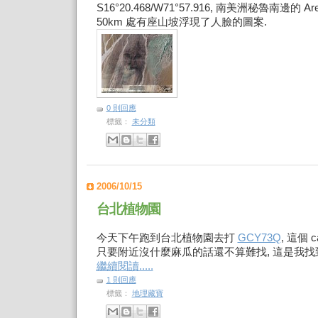
S16°20.468/W71°57.916, 南美洲秘魯南邊的 A
50km 處有座山坡浮現了人臉的圖案.
0 則回應
標籤：
未分類
2006/10/15
台北植物園
今天下午跑到台北植物園去打
GCY73Q
, 這個 
只要附近沒什麼麻瓜的話還不算難找, 這是我找到的
繼續閱讀.....
1 則回應
標籤：
地理藏寶