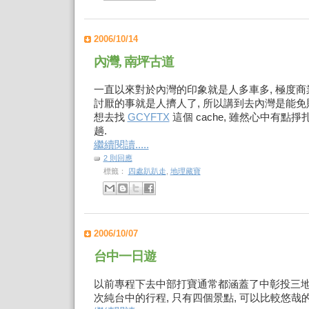
2006/10/14
內灣, 南坪古道
一直以來對於內灣的印象就是人多車多, 極度商
討厭的事就是人擠人了, 所以講到去內灣是能免
想去找
GCYFTX
這個 cache, 雖然心中有點
趟.
繼續閱讀.....
2 則回應
標籤：
四處趴趴走
,
地理藏寶
2006/10/07
台中一日遊
以前專程下去中部打寶通常都涵蓋了中彰投三地
次純台中的行程, 只有四個景點, 可以比較悠哉