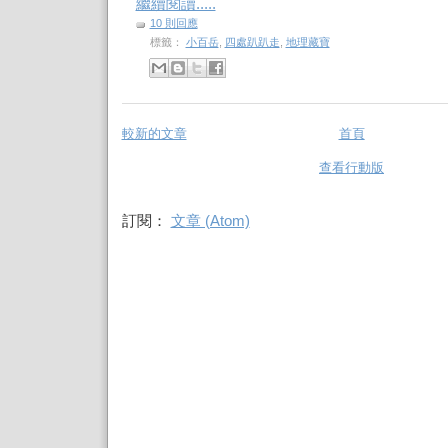
繼續閱讀.....
10 則回應
標籤：
小百岳
,
四處趴趴走
,
地理藏寶
較新的文章
首頁
查看行動版
訂閱：
文章 (Atom)