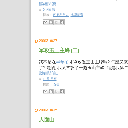
繼續閱讀.....
6 則回應
標籤：
四處趴趴走
,
地理藏寶
2006/10/27
單攻玉山主峰 (二)
我不是在
半年前
才單攻過玉山主峰嗎? 怎麼又
了? 是的, 我又單攻了一趟玉山主峰, 這是我第
繼續閱讀.....
12 則回應
標籤：
百岳
2006/10/25
人面山