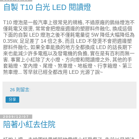
自製 T10 白光 LED 閱讀燈
T10 燈泡是一般汽車上很常見的規格, 不過原廠的鎢絲燈泡不
僅耗電又很燙, 常常會把燈座週邊的塑膠料件融化, 換成這個
下面的自製 LED 燈泡之後不僅耗電量從 5W 降低大幅降低為
0.35W, 足足差了 14 倍之多, 而且 LED 不發燙不會把週邊塑
膠料件融化, 如果全車能換的地方全都換成 LED 的話長期下
來也能減少許多電瓶以及發電機的負擔, 實在是有百利而無一
害. 事實上小紅除了大小燈、方向燈和閱讀燈之外, 其他的手
套箱燈、室內燈、尾燈、煞車燈、地板燈、行李箱燈、第三
煞車燈... 等早就已經全都改用 LED 光源了說~
26 則留言:
分享
2009/12/07
陪著小紅去住院