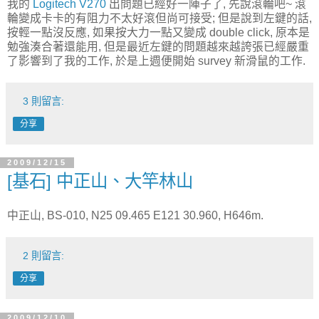
我的
Logitech V270
出問題已經好一陣子了, 先說滾輪吧~ 滾
輪變成卡卡的有阻力不太好滾但尚可接受; 但是說到左鍵的話,
按輕一點沒反應, 如果按大力一點又變成 double click, 原本是
勉強湊合著還能用, 但是最近左鍵的問題越來越誇張已經嚴重
了影響到了我的工作, 於是上週便開始 survey 新滑鼠的工作.
3 則留言:
分享
2009/12/15
[基石] 中正山、大竿林山
中正山, BS-010, N25 09.465 E121 30.960, H646m.
2 則留言:
分享
2009/12/10