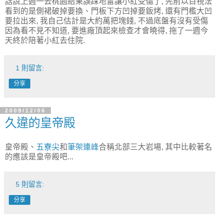
話說上週一去桃園結果誤踩地雷讓小紅受傷了, 先前以目視法
看到的是側裙破掉要換、門板下方凹掉要鈑烤, 還有門檻大凹
要拉出來, 我自己估計是大約萬把塊錢, 不過底盤有沒有受傷
因為看不見不知道, 要進廠頂起來檢查才會曉得, 拖了一週今
天終於陪著小紅去住院.
1 則留言:
分享
2009/12/06
久違的皇帝殿
皇帝殿、
五寮尖
和
筆架連峰
合稱北部三大岩場, 其中比較著名
的應該是皇帝殿吧...
5 則留言:
分享