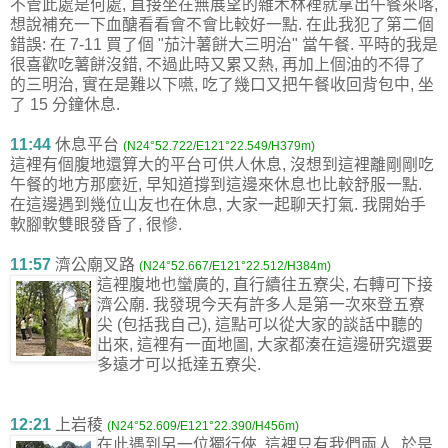
不管此處是何處, 直接坐在無展望的雜木林裡就拿出午餐來喀,
想說補充一下血醣看看會不會比較好一點. 在此我犯了第二個
錯誤: 在 7-11 買了個 "茄汁薯餅大三明治" 當午餐. 平時的我是
很喜歡吃薯餅沒錯, 不過此時又累又熱, 再加上個油的不得了
的三明治, 實在是難以下嚥, 吃了幾口又把午餐收回背包中, 坐
了 15 分鐘休息.
11:44
休息平台
(N24°52.722/E121°22.549/H379m)
這裡有個腹地還算大的平台可供人休息, 沒想到這裡離剛剛吃
午餐的地方那麼近, 早知道撐到這邊來休息也比較舒服一點.
在這邊遇到幾位山友也在休息, 大家一起聊天打氣. 我開始手
軟腳軟雙眼發昏了, 很慘.
11:57
濟公廟叉路
(N24°52.667/E121°22.512/H384m)
這裡腹地也蠻廣的, 直行續往五寮尖, 右轉可下接
濟公廟. 我發現今天有許多人是第一次來登五寮
尖 (包括我自己), 這點可以從大家的談話中聽的
出來, 這裡有一面地圖, 大家都湊在這邊研究還要
多遠才可以抵達五寮尖.
12:21
上岩稜
(N24°52.609/E121°22.390/H456m)
在此遇到另一位獨行俠, 這裡只有我們兩人, 於是