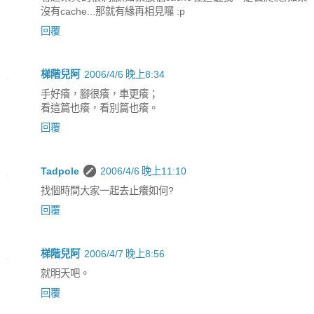
沒有cache...那就有緣再相見囉 :p
回覆
梯階兒阿
2006/4/6 晚上8:34
手好癢，腳很癢，車更癢；
看這篇也癢，看別篇也癢。
回覆
Tadpole
2006/4/6 晚上11:10
找個時間大家一起去止癢如何?
回覆
梯階兒阿
2006/4/7 晚上8:56
就明天吧。
回覆