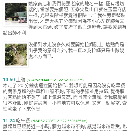
這家商店和我們花蓮老家的地名一樣, 極有親切
感的, 當然要拍個照. 五寮尖登山口就在玉里商店
左邊, 光是看階梯就覺得很陡 =.=" 我在旁邊整裝
出發, 才走大概五分鐘就因為不小心左邊膝蓋去
撞到大石頭, 破了皮流了點血還瘀青, 讓我感到有
點出師不利.
沒想到才走沒多久就要開始拉繩陡上, 這點倒是
出乎我的意料之外, 我一直以為拉繩只是少數幾
處地方而已.
10:50
上稜
(N24°52.934/E°121 22.621/H236m)
才走了 20 分鐘後遺症開始發作. 我想可能是因為沒有吃早餐
的關係身體的熱量和血醣不夠, 不斷的手腳並用拉繩, 覺得體
力有點開始不夠了, 加上氣溫又高, 而且完全無風, 令我感覺到
很不舒服, 剛好這邊有一小塊地方可以休息, 又有一點展望, 索
性就坐了下來休息.
11:24
吃午餐
(N24°52.788/E121°22.559/H351m)
離起登已經將近一小時, 體力越來越不夠, 感覺越來越難受, 也