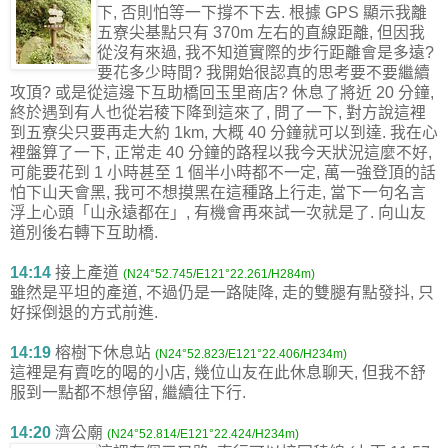
下, 否則怕等一下撐不下去. 根據 GPS 顯示我離
五寮尖基點只有 370m 左右的直線距離, 但因我
從沒有來過, 我不知道實際的步行距離會是多遠?
要花多少時間? 我開始很認真的思考要不要繼續
攻頂? 或是從這邊下互助橋回玉里商店? 休息了將近 20 分鐘,
終於遇到有人也從岩稜下降到這來了, 問了一下, 對方說這裡
到五寮尖只要再走大約 1km, 大概 40 分鐘就可以到達. 我在心
裡盤算了一下, 正常走 40 分鐘的路程以我今天狀況這麼不好,
可能要花到 1 小時甚至 1 個半小時都不一定, 萬一強登頂的話
怕下山天會黑, 我可不想摸黑在這種路上行走, 當下一句名言
浮上心頭「山永遠都在」, 有機會再來試一次就是了. 向山友
道別後右轉下互助橋.
14:14
接上產道
(N24°52.745/E121°22.261/H284m)
雖然是平坦的產道, 不過仍是一路陡降, 走的雙腿有點發抖, 只
好採倒退的方式前進.
14:19
榕樹下休息站
(N24°52.823/E121°22.406/H234m)
這裡是有賣吃的喝的小店, 幾位山友在此休息聊天, 但我不舒
服到一點都不想停留, 繼續往下行.
14:20
濟公廟
(N24°52.814/E121°22.424/H234m)