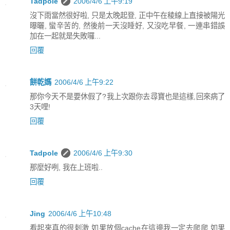
Tadpole
2006/4/6 上午9:19
沒下雨當然很好啦, 只是太晚起登, 正中午在稜線上直接被陽光
曝曬, 蠻辛苦的, 然後前一天沒睡好, 又沒吃早餐, 一連串錯誤
加在一起就是失敗囉...
回覆
餅乾媽
2006/4/6 上午9:22
那你今天不是要休假了?我上次跟你去尋寶也是這樣,回來病了
3天哩!
回覆
Tadpole
2006/4/6 上午9:30
那麼好咧, 我在上班啦..
回覆
Jing
2006/4/6 上午10:48
看起來真的很刺激,如果放個cache在這邊我一定去爬爬,如果