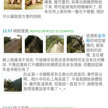
椿象, 蠻可愛的, 就拿出相機把牠拍
下來, 牠可能被我的相機嚇到了, 原
本在地上爬的牠一動也不敢動, 剛好
可以讓我很方便的拍照.
12:57
峭壁雄風
(N24°52.587/E121°22.315/H475)
這裡和
皇帝
殿
的地型蠻
像的, 都是
很斜的岩
稜, 走在稜
線上兩邊深不見底. 不過幾年前我去皇帝殿時完全沒有任何確
保, 不像這邊有打不繡鋼柱和繩索這些安全措施, 但聽說這幾
年皇帝殿也有了.
在此第一次親眼見到五寮尖的真面目, 果然是尖
啊... 相片中的右上角就是了. 不過我開始身體發
冷, 雖然氣溫很高, 但我卻一直冒冷汗, 兩眼發黑,
我想我應該是中暑了 >_<.