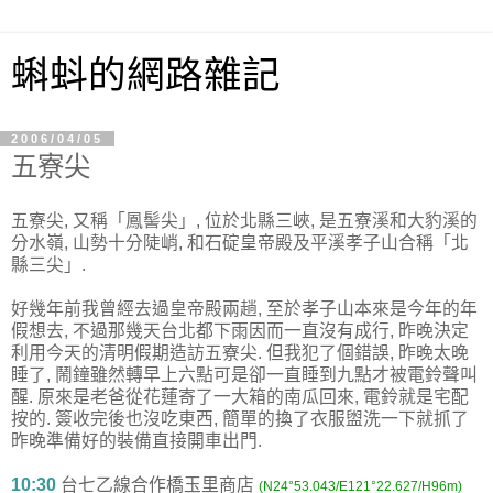
蝌蚪的網路雜記
2006/04/05
五寮尖
五寮尖, 又稱「鳳髻尖」, 位於北縣三峽, 是五寮溪和大豹溪的
分水嶺, 山勢十分陡峭, 和石碇皇帝殿及平溪孝子山合稱「北
縣三尖」.
好幾年前我曾經去過皇帝殿兩趟, 至於孝子山本來是今年的年
假想去, 不過那幾天台北都下雨因而一直沒有成行, 昨晚決定
利用今天的清明假期造訪五寮尖. 但我犯了個錯誤, 昨晚太晚
睡了, 鬧鐘雖然轉早上六點可是卻一直睡到九點才被電鈴聲叫
醒. 原來是老爸從花蓮寄了一大箱的南瓜回來, 電鈴就是宅配
按的. 簽收完後也沒吃東西, 簡單的換了衣服盥洗一下就抓了
昨晚準備好的裝備直接開車出門.
10:30
台七乙線合作橋玉里商店
(N24°53.043/E121°22.627/H96m)