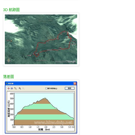
3D 航跡圖
落差圖