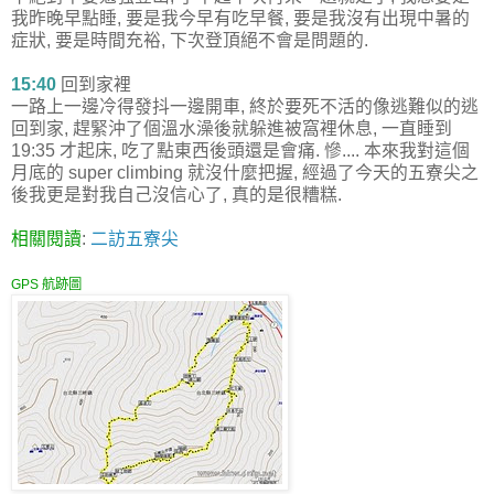
我昨晚早點睡, 要是我今早有吃早餐, 要是我沒有出現中暑的
症狀, 要是時間充裕, 下次登頂絕不會是問題的.
15:40
回到家裡
一路上一邊冷得發抖一邊開車, 終於要死不活的像逃難似的逃
回到家, 趕緊沖了個溫水澡後就躲進被窩裡休息, 一直睡到
19:35 才起床, 吃了點東西後頭還是會痛. 慘.... 本來我對這個
月底的 super climbing 就沒什麼把握, 經過了今天的五寮尖之
後我更是對我自己沒信心了, 真的是很糟糕.
相關閱讀
:
二訪五寮尖
GPS 航跡圖