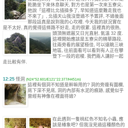
乾脆坐下來休息聊天, 對方也是第一次來五寮尖,
他說「這裡比北插操多了, 早知道這麼難走我也
不來了」, 北插天山我沒登過不予置評, 不過後面
那段話真是說到我的心坎裡. 今天我的狀況實在
是不太好, 真的覺得這條路不好走, 走的很累. 這裡真的很熱,
頭頂無遮蔽又日光直射, 氣溫 32 度.
這裡開始應該是五寮尖的精華路段,
往兩旁看的展望極佳, 可以遠眺三峽
地區, 往前面看可以看到有人正在攀
登下一段的岩稜. 我們兩人講好一起
走比較有伴.
12:25
怪洞
(N24°52.601/E121°22.377/H451m)
這裡有個洞不知道是幹嘛用的? 洞的旁邊有圍欄,
底下深不見底, 洞的內部有水泥的痕跡, 感覺似乎
曾經有神像在裡面待過?
在此遇到一隻桃紅色不知名小蟲, 應
該是椿象吧? 但我沒見過這種顏色的