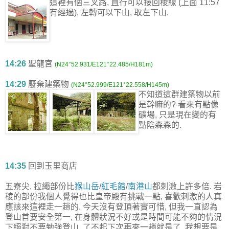
這裡有個三叉路, 直行可以接回稜線 (上面 11:57
有經過), 左轉可以下山, 取左下山.
14:26
聖龍宮
(N24°52.931/E121°22.485/H181m)
14:29
廢棄建築物
(N24°52.999/E121°22.558/H145m)
不知道這群建築物以前
是幹嘛的? 看來有點像
礦場, 只是現在變的有
點陰森森的.
14:35
回到玉里商店
五寮尖, 拉繩部份比
猴山岳
/
紅毛館
/
南港山
都刺激上許多倍. 岩
稜的部份我個人覺得也比皇帝殿有挑戰一點, 喜歡刺激的人真
應該來這裡走一趟的. 今天沒有登頂著實可惜, 但我一直認為
登山首要安全第一, 在身體狀況不好或是時間可能不夠的情況
下絕對不要勉強登山, 了不起下次再來一趟就是了, 我想要是