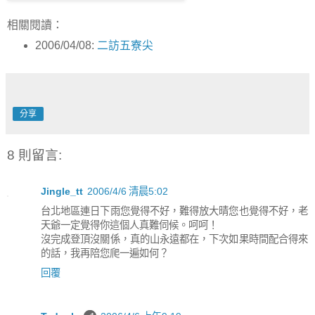
相關閱讀：
2006/04/08:
二訪五寮尖
分享
8 則留言:
Jingle_tt
2006/4/6 清晨5:02
台北地區連日下雨您覺得不好，難得放大晴您也覺得不好，老
天爺一定覺得你這個人真難伺候。呵呵！
沒完成登頂沒關係，真的山永遠都在，下次如果時間配合得來
的話，我再陪您爬一遍如何？
回覆