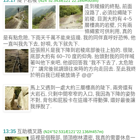
13:17
陡下岩稜
(N24°52.543/E121°22.184/H505m)
走到稜線的終點, 前面
沒路了, 必須拉繩陡下
岩稜. 目測大約有 4~5
層樓高的岩壁, 只有兩
條繩索可供利用, 真的
是有點危險, 下雨天千萬不能來這邊. 我的同伴直呼好恐怖, 他
一直叫我先下去, 好唄, 先下就先下.
這張照片是我下降到岩稜底部後往上拍的. 很陡,
底部大約有 60~70 度的仰角. 抬頭對我的同伴喊
著叫他下來吧, 他卻回答我 "我不下去了, 太危險
了" 講完後就調頭往來時的方向走回去. 至此我終
於明白我已經被放鴿子 @@"
馬上又遇到一處大約三層樓高的陡下, 兩旁還有
大岩石, 只剩中間窄窄的入口, 我因為下降的姿勢
不對, 背包和屁股卡在這邊不得動彈, 還好最後讓
我掙脫了.
13:35
互助橋叉路
(N24°52.531/E121°22.136/H457m)
這裡是個鞍部, 頭頂樹林濃密, 我真的需要休息一