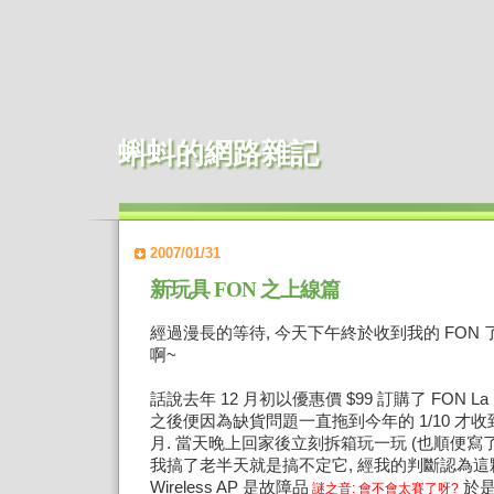
蝌蚪的網路雜記
2007/01/31
新玩具 FON 之上線篇
經過漫長的等待, 今天下午終於收到我的 FON 
啊~
話說去年 12 月初以優惠價 $99 訂購了 FON La Fone
之後便因為缺貨問題一直拖到今年的 1/10 才收
月. 當天晚上回家後立刻拆箱玩一玩 (也順便寫了
我搞了老半天就是搞不定它, 經我的判斷認為這顆 FO
Wireless AP 是故障品
於是
謎之音: 會不會太賽了呀?