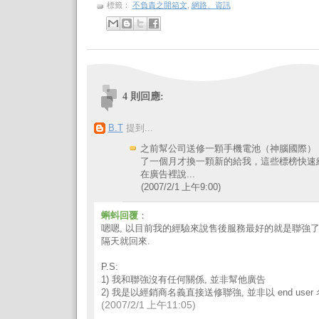
標籤：
不負責之開箱文
,
網路、資訊
4 則回應:
B.T
提到...
之前幫公司送修一顆手機電池（神腦國際）
了一個月才換一顆新的給我，這些標榜快速
在廣告裡說...
(2007/2/1 上午9:00)
蝌蚪回覆
：
嗯嗯, 以目前我的經驗來說售後服務最好的就是聯強了
隔天就回來.
P.S:
1) 我和聯強沒有任何關係, 並非幫他廣告
2) 我是以經銷商名義直接送修聯強, 並非以 end use
(2007/2/1 上午11:05)