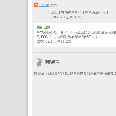
Beluga
提到...
綠點上有的有星星和沒星星的,是什麼？
(2007/2/1 上午11:13)
蝌蚪回覆
：
每顆綠點都是一台 FON, 有星星的是已經經過個人化的
到 FON 主人的網頁. 沒有星星的點不進去.
(2007/2/1 上午11:23)
張貼留言
歡迎留下您寶貴的意見, 但廣告以及無意義的夢囈會被