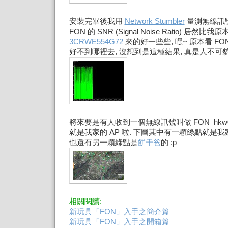
安裝完畢後我用
Network Stumbler
量測無線訊
FON 的 SNR (Signal Noise Ratio) 居然比我
3CRWE554G72
來的好一些些, 嘿~ 原本看 F
好不到哪裡去, 沒想到是這種結果, 真是人不可貌
將來要是有人收到一個無線訊號叫做 FON_hkw07
就是我家的 AP 啦. 下圖其中有一顆綠點就是我家
也還有另一顆綠點是
餅干爸
的 :p
相關閱讀:
新玩具「FON」入手之簡介篇
新玩具「FON」入手之開箱篇