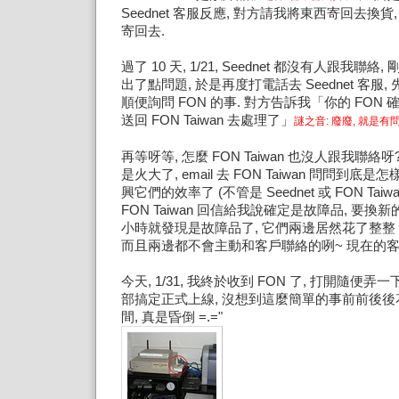
Seednet 客服反應, 對方請我將東西寄回去換
寄回去.
過了 10 天, 1/21, Seednet 都沒有人跟我聯
出了點問題, 於是再度打電話去 Seednet 客服
順便詢問 FON 的事. 對方告訴我「你的 FON 
送回 FON Taiwan 去處理了」
謎之音: 廢廢, 就是
再等呀等, 怎麼 FON Taiwan 也沒人跟我聯絡呀?
是火大了, email 去 FON Taiwan 問問到底
興它們的效率了 (不管是 Seednet 或 FON Taiwan
FON Taiwan 回信給我說確定是故障品, 要換新的
小時就發現是故障品了, 它們兩邊居然花了整整 1
而且兩邊都不會主動和客戶聯絡的咧~ 現在的客
今天, 1/31, 我終於收到 FON 了, 打開隨便
部搞定正式上線, 沒想到這麼簡單的事前前後
間, 真是昏倒 =.="