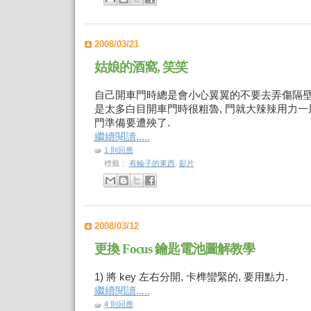
2008/03/21
姑娘的酒窩, 笑笑
自己開車門時總是會小心翼翼的不要去弄傷隔壁
是太多白目開車門時很粗魯, 門就大辣辣用力一
門準備要遭殃了.
繼續閱讀.....
1 則回應
標籤：
有輪子的東西
,
影片
2008/03/12
更換 Focus 鑰匙電池圖解教學
1) 將 key 左右分開, 卡榫蠻緊的, 要用點力.
繼續閱讀.....
4 則回應