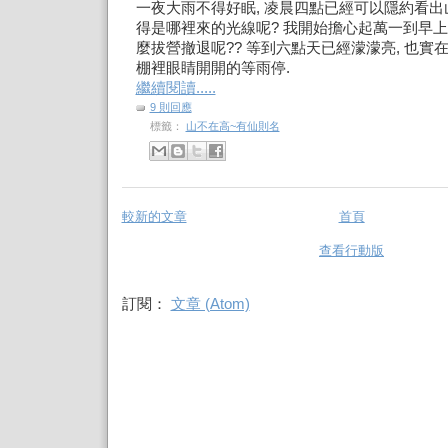
一夜大雨不得好眠, 凌晨四點已經可以隱約看出
得是哪裡來的光線呢? 我開始擔心起萬一到早
麼拔營撤退呢?? 等到六點天已經濛濛亮, 也實在
棚裡眼睛開開的等雨停.
繼續閱讀.....
9 則回應
標籤：
山不在高~有仙則名
較新的文章
首頁
查看行動版
訂閱：
文章 (Atom)