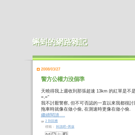
蝌蚪的網路雜記
2008/03/27
警方公權力沒個準
天曉得我上週收到那張超速 13km 的紅單是不
=.="
我不討厭警察, 但不可否認的一直以來我都很討厭
拖車時就像在做小偷, 在測速時更像在做小偷.
繼續閱讀.....
2 則回應
標籤：
幹譙吧~男孩