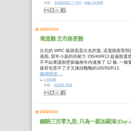
標籤：
有我就搞定了 (DIY)
,
有輪子的東西
2008/03/10
蜀道難 北市路更難
台北的 WRC 級路面是出名的濫, 這濫路面害
過胎, 當年小嘉的倍耐力 195/40/R13 超扁
不平結果讓胎壁膨龜兩年內連換了 12 條, 一條
後荷包受不了才又換回醜醜的185/55/R13.
繼續閱讀.....
2 則回應
標籤：
幹譙吧~男孩
2008/03/01
鐵騎三百零九里; 只為一親加羅湖 [Day-2