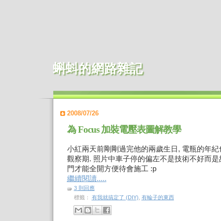
蝌蚪的網路雜記
2008/07/26
為 Focus 加裝電壓表圖解教學
小紅兩天前剛剛過完他的兩歲生日, 電瓶的年
觀察期. 照片中車子停的偏左不是技術不好而是
門才能全開方便待會施工 :p
繼續閱讀.....
3 則回應
標籤：
有我就搞定了 (DIY)
,
有輪子的東西