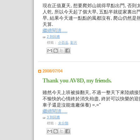
現在正值夏天, 想要爬郊山就得早點出門, 否
人乾, 所以今天起了個大早, 五點半就從家裏出門
早, 結果今天連一點點的風都沒有, 爬山仍然是
天算.
繼續閱讀.....
2 則回應
標籤：
小百岳
,
影片
2008/07/04
Thank you AV8D, my friends.
雖然今天上班被操翻天, 不過一整天下來陸續接
不愉快的心情終於消失殆盡, 終於可以快樂的迎
車子還是沒能進廠保養) =.="
繼續閱讀.....
3 則回應
標籤：
未分類