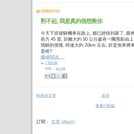
2008/07/01
對不起, 我是真的很想救你
今天下班後騎機車在路上, 都已經快到家了, 
前方 45 度, 距離大約 50 公分處有一團黑影由
我騎的很慢, 時速大約 20km 左右, 於是煞車
是啥?
繼續閱讀.....
7 則回應
標籤：
未分類
較新的文章
首頁
查看行動版
訂閱：
文章 (Atom)