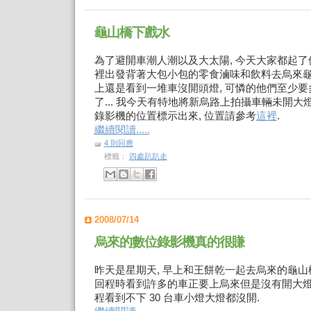
龜山橋下戲水
為了避開車潮人潮以及大太陽, 今天大家都起了個大
裡出發背著大包小包的零食滷味和飲料去烏來龜
上還是看到一堆車沒開頭燈, 可憐的他們至少要多花
了... 我今天有特地將新烏路上拍攝車輛未開
錄影機的位置標示出來, 位置請參考
這裡
.
繼續閱讀.....
4 則回應
標籤：
四處趴趴走
2008/07/14
烏來的數位錄影機真的很賺
昨天是星期天, 早上和王餅乾一起去烏來的龜山橋下玩
回程時看到許多的車正要上烏來但是沒有開大燈, 
程看到不下 30 台車小燈大燈都沒開.