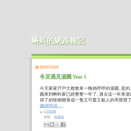
蝌蚪的網路雜記
2015/12/22
冬至遇見湯圓 Year 1
今天家家戶戶大都會來一晚熱呼呼的湯圓, 是的,
圓來到蝌蚪家已經整整一年了. 過去這一年來
得了的怪物變身成一隻又可愛又黏人的乖寶寶了 
繼續閱讀.....
3 則回應
標籤：
鳥事情