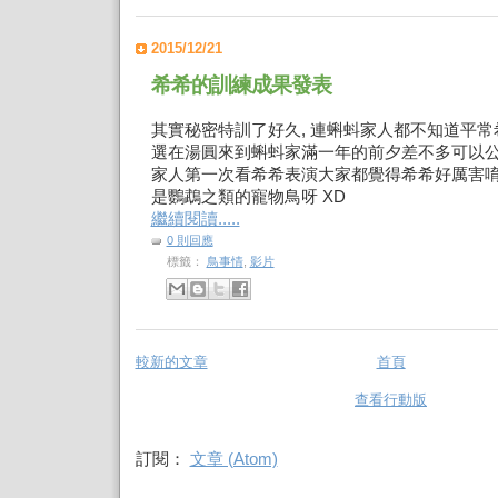
2015/12/21
希希的訓練成果發表
其實秘密特訓了好久, 連蝌蚪家人都不知道平常
選在湯圓來到蝌蚪家滿一年的前夕差不多可以公
家人第一次看希希表演大家都覺得希希好厲害唷
是鸚鵡之類的寵物鳥呀 XD
繼續閱讀.....
0 則回應
標籤：
鳥事情
,
影片
較新的文章
首頁
查看行動版
訂閱：
文章 (Atom)