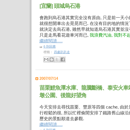
[宜蘭] 頭城烏石港
會跑到烏石港其實完全沒有原由, 只是前一天小
就很想開車出去晃晃而已. 在沒有目的地的情
就決定去烏石港, 雖然早就知道烏石港其實並沒
只是走馬看花遊車河而已,
我浪費汽油, 我對不
繼續閱讀.....
6 則回應
標籤：
四處趴趴走
2007/07/14
苗栗鯉魚潭水庫、龍騰斷橋、泰安火車
墩公園、後龍好望角
今天安排去尋找苗栗、豐原等四個 cache, 由
行程鬆的很, 所以忙裡偷閒安排了鐵路舊山線
歷史的景點順道去參觀.
繼續閱讀.....