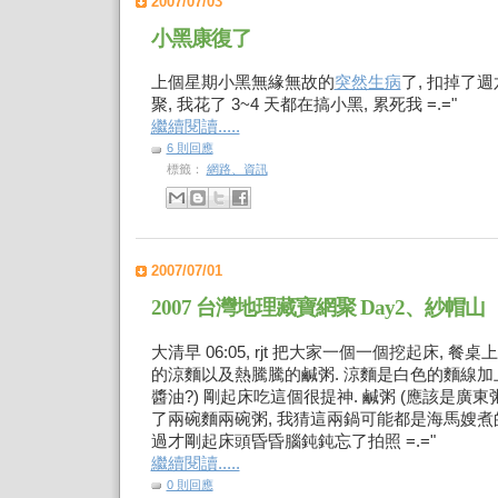
2007/07/03
小黑康復了
上個星期小黑無緣無故的
突然生病
了, 扣掉了
聚, 我花了 3~4 天都在搞小黑, 累死我 =.="
繼續閱讀.....
6 則回應
標籤：
網路、資訊
2007/07/01
2007 台灣地理藏寶網聚 Day2、紗帽山
大清早 06:05, rjt 把大家一個一個挖起床, 
的涼麵以及熱騰騰的鹹粥. 涼麵是白色的麵線加
醬油?) 剛起床吃這個很提神. 鹹粥 (應該是廣東
了兩碗麵兩碗粥, 我猜這兩鍋可能都是海馬嫂煮的
過才剛起床頭昏昏腦鈍鈍忘了拍照 =.="
繼續閱讀.....
0 則回應