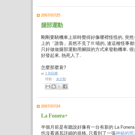
2007/07/25
腿部運動
剛剛要騎機車上班時覺得好像哪裡怪怪的, 突
上的「誰魯」居然不見了!!! 喵的, 連這種怪事都
只好做做腿部運動用腳踩的方式來發動機車. 
好發起來, 熱死人了.
怎麼那麼衰?
2 則回應
標籤：
未分類
2007/07/24
La Fonera+
半個月前是有聽說好像有一台有新的 La Fonera P
也沒看過其詳細的規格, 只看到了一張
神秘的照