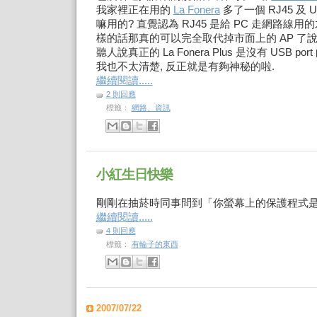
我家裡正在用的
La Fonera
多了一個 RJ45 及
嘛用的? 直覺認為 RJ45 是給 PC 走網路線用
樣的話那真的可以完全取代掉市面上的 AP 了說. 但
聽人說真正的 La Fonera Plus 是沒有 USB po
我也不太清楚, 反正就是有夠神秘的啦.
繼續閱讀.....
2 則回應
標籤：
網路、資訊
小紅生日快樂
剛剛在抽菸時同事問到「你螢幕上的保護程式是
繼續閱讀.....
4 則回應
標籤：
有輪子的東西
2007/07/22