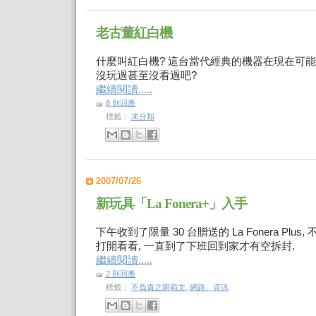
老古董紅白機
什麼叫紅白機? 這台當代經典的機器在現在可
沒玩過甚至沒看過吧?
繼續閱讀.....
8 則回應
標籤：
未分類
2007/07/26
新玩具「La Fonera+」入手
下午收到了限量 30 台贈送的 La Fonera Plu
打開看看, 一直到了下班回到家才有空拆封.
繼續閱讀.....
2 則回應
標籤：
不負責之開箱文
,
網路、資訊