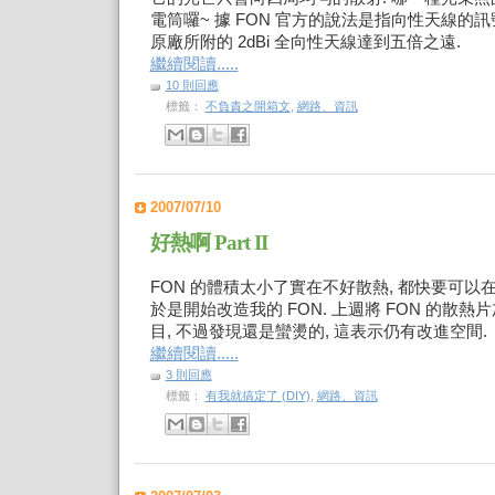
電筒囉~ 據 FON 官方的說法是指向性天線的
原廠所附的 2dBi 全向性天線達到五倍之遠.
繼續閱讀.....
10 則回應
標籤：
不負責之開箱文
,
網路、資訊
2007/07/10
好熱啊 Part II
FON 的體積太小了實在不好散熱, 都快要可以
於是開始改造我的 FON. 上週將 FON 的散
目, 不過發現還是蠻燙的, 這表示仍有改進空間.
繼續閱讀.....
3 則回應
標籤：
有我就搞定了 (DIY)
,
網路、資訊