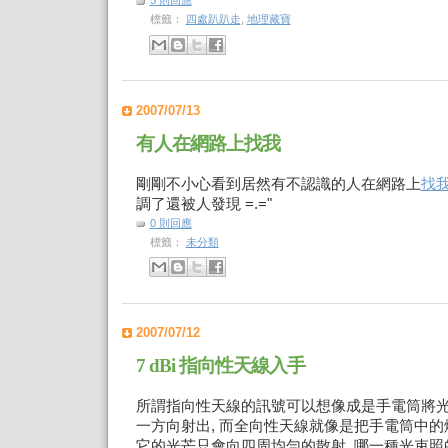
5 則回應
標籤：
四處趴趴走
,
地理藏寶
2007/07/13
有人在網路上找我
剛剛不小心看到居然有不認識的人在網路上
找
調了還被人發現 =.="
0 則回應
標籤：
未分類
2007/07/12
7 dBi 指向性天線入手
所謂指向性天線的訊號可以想像成是手電筒將
一方向射出, 而全向性天線就像是把手電筒中的
它的光芒只會向四周均勻的散射. 哪一種光束照