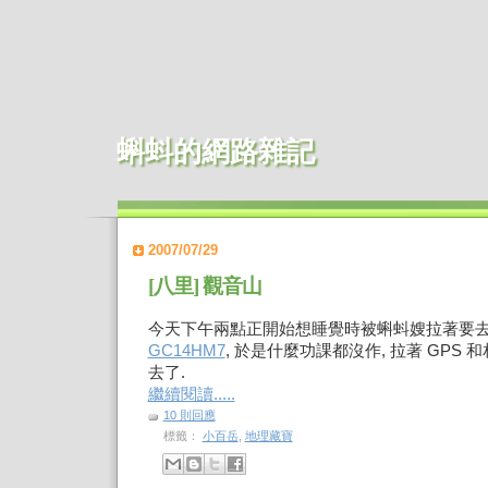
蝌蚪的網路雜記
2007/07/29
[八里] 觀音山
今天下午兩點正開始想睡覺時被蝌蚪嫂拉著要
GC14HM7
, 於是什麼功課都沒作, 拉著 GPS
去了.
繼續閱讀.....
10 則回應
標籤：
小百岳
,
地理藏寶