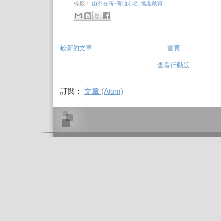
標籤：
山不在高~有仙則名
,
地理藏寶
較新的文章
首頁
查看行動版
訂閱：
文章 (Atom)