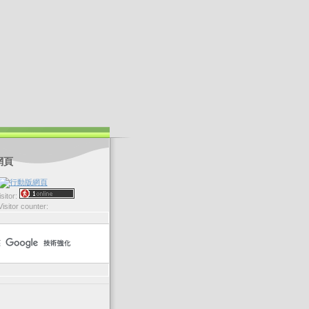
網頁
sitor:
Visitor counter: