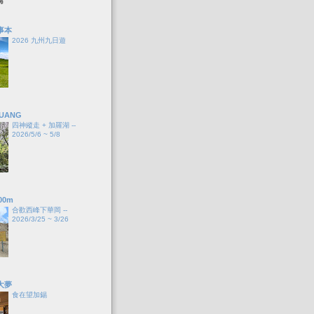
事本
2026 九州九日遊
HUANG
四神縱走 + 加羅湖 --
2026/5/6 ~ 5/8
00m
合歡西峰下華岡 --
2026/3/25 ~ 3/26
大夢
食在望加錫