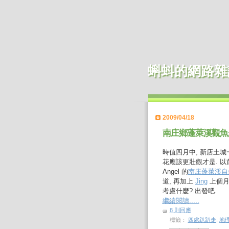
蝌蚪的網路雜
2009/04/18
南庄鄉蓬萊溪觀魚
時值四月中, 新店土
花應該更壯觀才是. 以前
Angel 的
南庄蓬萊溪自
道, 再加上
Jing
上個月
考慮什麼? 出發吧.
繼續閱讀.....
8 則回應
標籤：
四處趴趴走
,
地