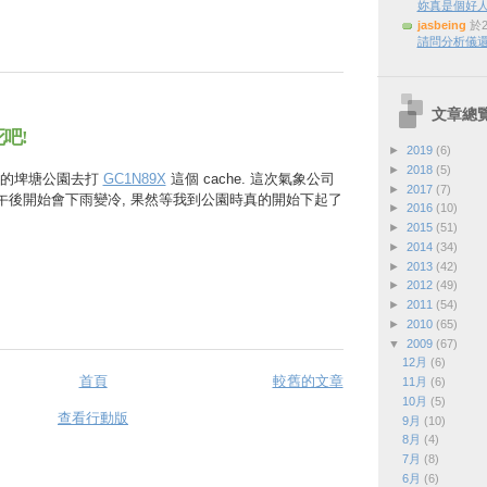
妳真是個好
jasbeing
於2
請問分析儀還
文章總
吧!
►
2019
(6)
►
2018
(5)
德的埤塘公園去打
GC1N89X
這個 cache. 這次氣象公司
►
2017
(7)
灣午後開始會下雨變冷, 果然等我到公園時真的開始下起了
►
2016
(10)
►
2015
(51)
►
2014
(34)
►
2013
(42)
►
2012
(49)
►
2011
(54)
►
2010
(65)
▼
2009
(67)
12月
(6)
首頁
較舊的文章
11月
(6)
10月
(5)
查看行動版
9月
(10)
8月
(4)
7月
(8)
6月
(6)