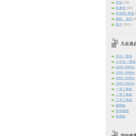
空拍
(19)
鳥事情
(55)
幹譙吧~男孩
網路、資訊
(
影片
(151)
凡走過
百岳一覽表
小百岳一覽表
0000~0999m
1000~1999m
2000~2999m
3000~3952m
一等三角點
二等三角點
三等三角點
圖根點
其他基點
無基點
我的推