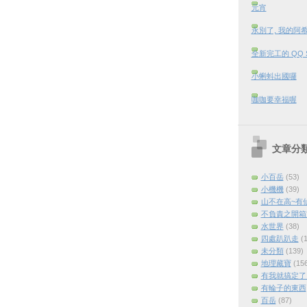
元宵
永別了, 我的阿
全新完工的 QQ 
小蝌蚪出國囉
咖咖要幸福喔
文章分
小百岳
(53)
小機機
(39)
山不在高~有
不負責之開箱
水世界
(38)
四處趴趴走
(
未分類
(139)
地理藏寶
(15
有我就搞定了 (
有輪子的東西
百岳
(87)