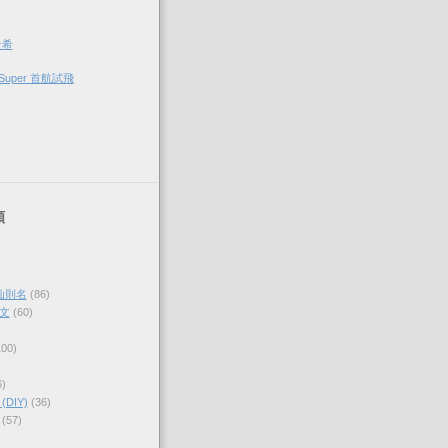
希希
Super 首航試飛
類
仙則名
(86)
文
(60)
100)
6)
DIY)
(36)
(57)