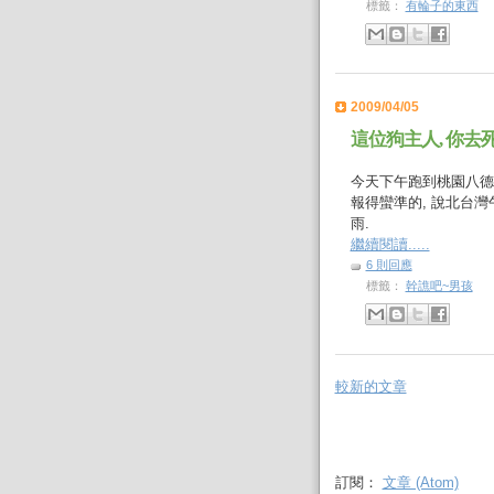
標籤：
有輪子的東西
2009/04/05
這位狗主人, 你去死
今天下午跑到桃園八
報得蠻準的, 說北台
雨.
繼續閱讀.....
6 則回應
標籤：
幹譙吧~男孩
較新的文章
訂閱：
文章 (Atom)