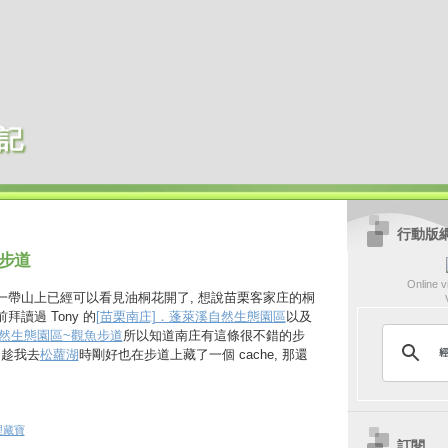
記
行動版
步道
Online vi
城一帶山上已經可以看見油桐花開了, 想說苗栗客家庄的桐
拜讀過 Tony 的
[苗栗南庄]．蓬萊溪自然生態園區
以及
然生態園區~觀魚步道
所以知道南庄有這條很不錯的步
趁我去
松蘿湖
時剛好也在步道上藏了一個 cache, 那還
理藏寶
訂閱