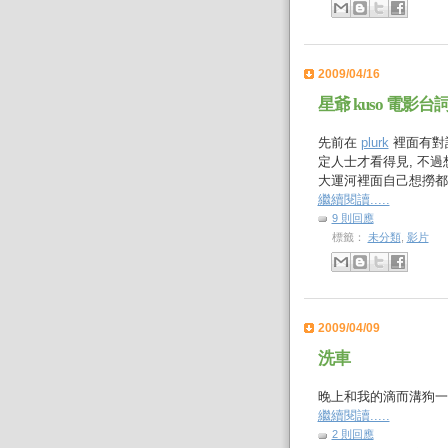
2009/04/16
星爺 kuso 電影
先前在
plurk
裡面有對
定人士才看得見, 不過想
大運河裡面自己想撈都撈不
繼續閱讀.....
9 則回應
標籤：
未分類
,
影片
2009/04/09
洗車
晚上和我的滴而溝狗一起去
繼續閱讀.....
2 則回應