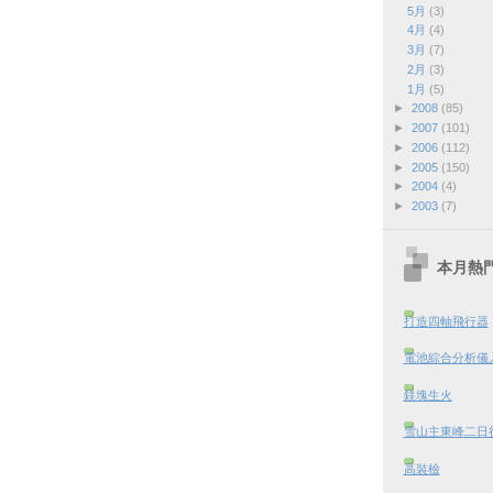
5月
(3)
4月
(4)
3月
(7)
2月
(3)
1月
(5)
►
2008
(85)
►
2007
(101)
►
2006
(112)
►
2005
(150)
►
2004
(4)
►
2003
(7)
本月熱
打造四軸飛行器
電池綜合分析儀
鎂塊生火
雪山主東峰二日行 
高裝檢