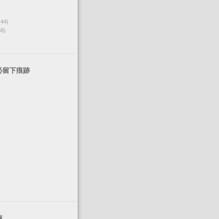
(44)
68)
必留下痕跡
薦