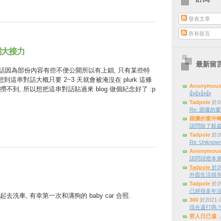
發表文章
所有留言
台詞大接力
最新留
話因為部份內容有些不便公開所以有上鎖, 只有某些特
到這串對話大概只要 2~3 天就會被淹沒在 plurk 這條
Anonymou
到, 所以想把這串對話貼過來 blog 做個紀念好了 :p
👍👍👍👍
Tadpole
於20
Re: 困擾的窗外
困擾的窗外
請問除了殺蟲
Tadpole
於20
Re: Unknown
Anonymou
請問頭燈本來是三
Tadpole
於20
外面生活很辛
Tadpole
於20
已經很多年
洗車, 有幸第一次和溝狗的 baby car 合照.
300
於2021-
現在還打嗎
哲人日已遠