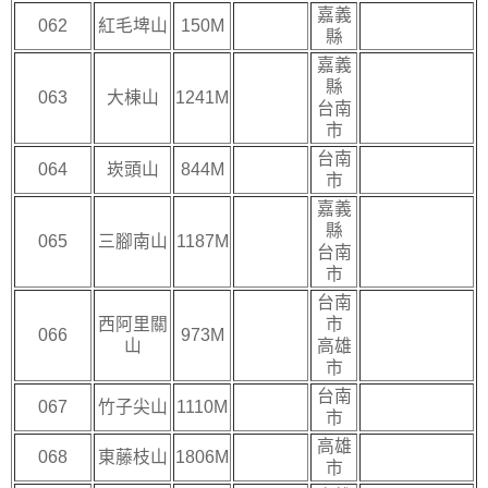
嘉義
062
紅毛埤山
150M
縣
嘉義
縣
063
大棟山
1241M
台南
市
台南
064
崁頭山
844M
市
嘉義
縣
065
三腳南山
1187M
台南
市
台南
西阿里關
市
066
973M
山
高雄
市
台南
067
竹子尖山
1110M
市
高雄
068
東藤枝山
1806M
市