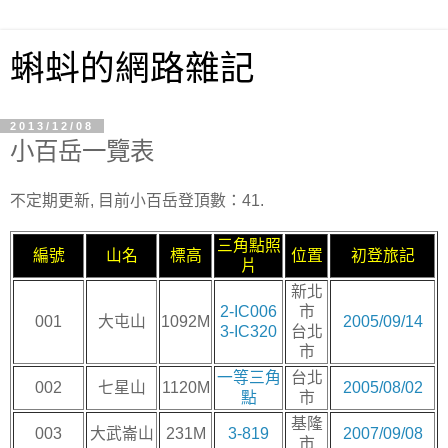
蝌蚪的網路雜記
2013/12/08
小百岳一覽表
不定期更新, 目前小百岳登頂數：41.
三角點照
編號
山名
標高
位置
初登旅記
片
新北
2-IC006
市
001
大屯山
1092M
2005/09/14
3-IC320
台北
市
一等三角
台北
002
七星山
1120M
2005/08/02
點
市
基隆
003
大武崙山
231M
3-819
2007/09/08
市