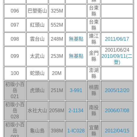
台東
096
巴塱衛山
325M
縣
台東
097
紅頭山
552M
縣
連江
098
雲台山
248M
無基點
2011/06/17
縣
2001/06/24
金門
099
太武山
253M
無基點
2010/09/11(二
縣
登)
澎湖
100
蛇頭山
20M
縣
初版小百
桃園
岳
虎頭山
251M
3-991
2005/12/20
縣
021
初版小百
南投
岳
水社大山
2058M
2-1134
2006/07/08
縣
028
初版小百
宜蘭
岳
龜山島
398M
1-IC028
2012/04/15
縣
093