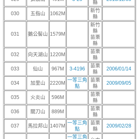
縣
新竹
030
五指山
1062M
縣
新竹
縣
031
鵝公髻山
1579M
苗栗
縣
苗栗
032
向天湖山
1220M
縣
苗栗
033
仙山
967M
3-4196
2006/01/14
縣
一等三角
苗栗
034
加里山
2220M
2009/09/05
點
縣
苗栗
035
火炎山
596M
縣
苗栗
036
關刀山
889M
縣
一等三角
苗栗
037
馬拉邦山
1407M
2009/02/28
點
縣
一等三角