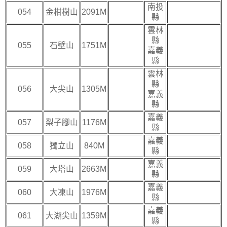
南投
054
金柑樹山
2091M
縣
雲林
縣
055
石壁山
1751M
嘉義
縣
雲林
縣
056
大尖山
1305M
嘉義
縣
嘉義
057
梨子腳山
1176M
縣
嘉義
058
獨立山
840M
縣
嘉義
059
大塔山
2663M
縣
嘉義
060
大凍山
1976M
縣
嘉義
061
大湖尖山
1359M
縣