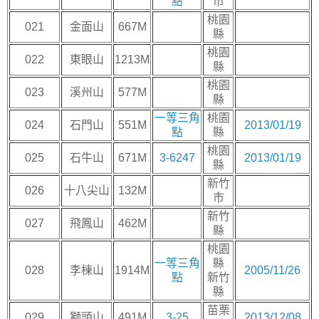
點
市
桃園
021
金面山
667M
縣
桃園
022
東眼山
1213M
縣
桃園
023
溪州山
577M
縣
一等三角
桃園
024
石門山
551M
2013/01/19
點
縣
桃園
025
石牛山
671M
3-6247
2013/01/19
縣
新竹
026
十八尖山
132M
市
新竹
027
飛鳳山
462M
縣
桃園
一等三角
縣
028
李棟山
1914M
2005/11/26
點
新竹
縣
苗栗
029
獅頭山
491M
3-25
2013/12/08