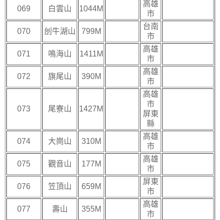
高雄
069
白雲山
1044M
市
台南
070
刣牛湖山
799M
市
高雄
071
鳴海山
1411M
市
高雄
072
旗尾山
390M
市
高雄
市
073
尾寮山
1427M
屏東
縣
高雄
074
大崗山
310M
市
高雄
075
觀音山
177M
市
屏東
076
笠頂山
659M
市
高雄
077
壽山
355M
市