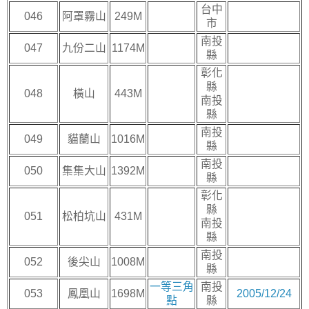
台中
046
阿罩霧山
249M
市
南投
047
九份二山
1174M
縣
彰化
縣
048
橫山
443M
南投
縣
南投
049
貓蘭山
1016M
縣
南投
050
集集大山
1392M
縣
彰化
縣
051
松柏坑山
431M
南投
縣
南投
052
後尖山
1008M
縣
一等三角
南投
053
鳳凰山
1698M
2005/12/24
點
縣