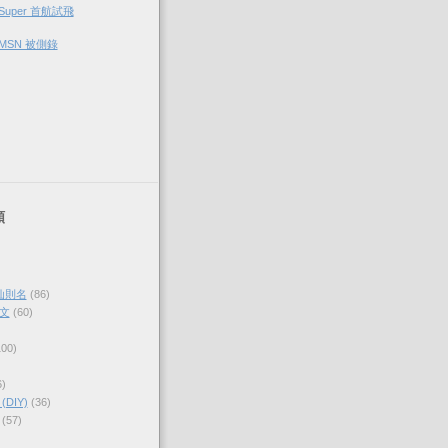
Super 首航試飛
 MSN 被側錄
類
仙則名
(86)
文
(60)
100)
6)
DIY)
(36)
(57)