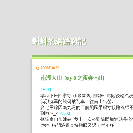
蝌蚪的網路雜記
2008/10/29
南湖大山 Day 0 之夜奔南山
18:00
準時下班回家等 rjt 來家裏吃晚飯, 吃飽後輪流洗澡
我那沈重的裝備放到車上往南山出發.
台七甲線因為九月的三個颱風柔腸寸段路況很不
到啦 >_<
22:00
抵達南山加油站, 我上一次來到這間加油站是今
@@" 時間過得真快轉眼又過了半年多.