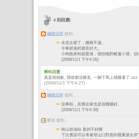
4 則回應:
梯階兒阿
提到...
水泥太硬了，腰椎不適。
卡車經過的迴音好大。
小狗跑來時超緊張，很怕牠對帳篷小便。@
(2008/11/1 下午4:26)
蝌蚪回覆
：
真是很抱歉, 我啥都沒聽見, 一躺下馬上就睡著了 zzz..
(2008/11/1 下午4:27)
梯階兒阿
提到...
沒事啦，其實在家也是很難睡好。
(2008/11/1 下午4:39)
匿名 提到...
南山加油站 真的不好睡
下次應該可以考慮登山口對面的廢棄派出所^