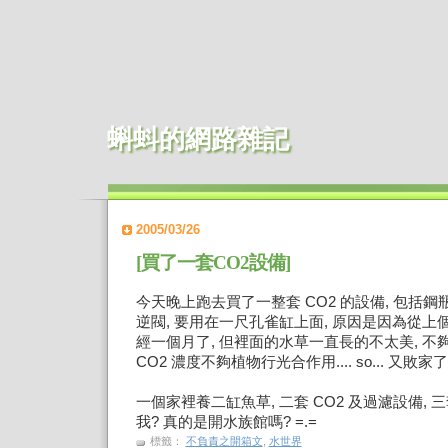
蝌蚪的網路雜記
2005/03/26
[買了一套CO2設備]
今天晚上跑去買了一整套 CO2 的設備, 包括鋼瓶,
逆閥, 要用在一尺孔雀缸上面, 原因是因為從
經一個月了, 但裡面的水草一直長的不太美, 不夠
CO2 濃度不夠植物行光合作用.... so... 又敗家
一個家裡養二缸魚草, 二套 CO2 及過濾設備, 
我? 真的是開水族館嗎? =.=
標籤：
不負責之開箱文
,
水世界