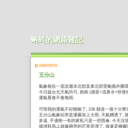
蝌蚪的網路雜記
2006/09/29
五分山
氣象報告一直說週末北部及東北部受颱風外圍環
今日趁台北天氣尚可, 抱病 (感冒+流鼻水+快發
運氣看會不會無雨.
可惜我的運氣不好賭輸了, 106 縣道一過十分
五分山氣象站旁是濃霧加上大雨, 天氣糟透了,
多遠. 手邊唯一有的家私只是一把雨傘. 今天沒
後球鞋馬上就被兩旁的芒草弄溼了, 接著是褲腳