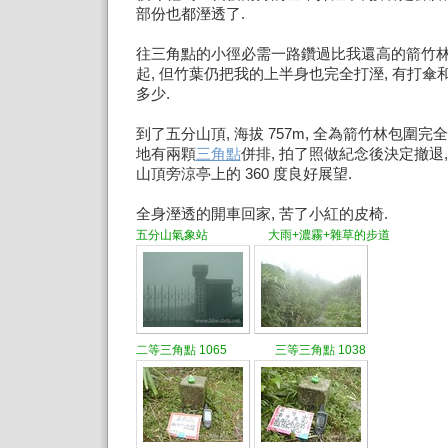
部份也都溼透了.
往三角點的小徑必需一路鑽過比我還高的箭竹林
起, 但竹葉仍把我的上半身也完全打溼, 有打
多少.
到了五分山頂, 海拔 757m, 全為箭竹林包圍完
地有兩顆
三角點
併排, 拍了照做紀念後決定撤退
山頂旁涼亭上的 360 度良好展望.
全身溼透的開車回家, 苦了小紅的皮椅.
五分山氣象站 大雨+濃霧+雜草的步道
二等三角點 1065 三等三角點 1038