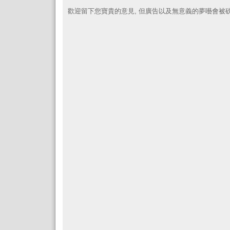
歡迎留下您寶貴的意見, 但廣告以及無意義的夢囈會被