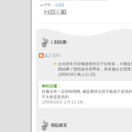
標籤：
小百岳
2 則回應:
B.T
提到...
台北的冬天好像陰雨的日子比較多，大概從
開始啊？蠻想趁冬雨季前，再來趟台北尋寶
(2006/10/1 晚上11:32)
蝌蚪回覆
：
好像沒有一定的時間咧, 總是覺得北部天氣都不是很好
不太會是藍色的
(2006/10/2 上午11:14)
張貼留言