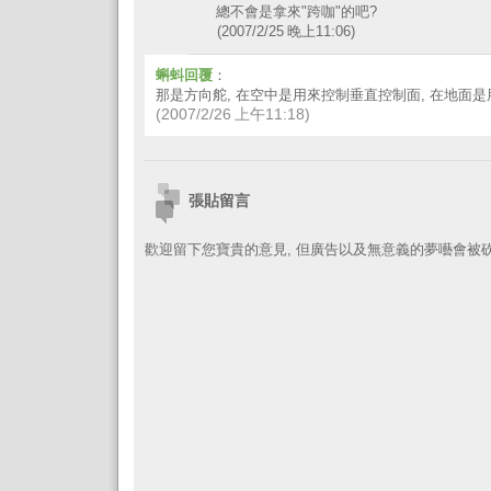
總不會是拿來"跨咖"的吧?
(2007/2/25 晚上11:06)
蝌蚪回覆
：
那是方向舵, 在空中是用來控制垂直控制面, 在地面
(2007/2/26 上午11:18)
張貼留言
歡迎留下您寶貴的意見, 但廣告以及無意義的夢囈會被