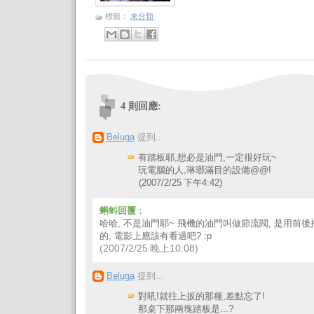
標籤：
未分類
4 則回應:
Beluga
提到...
有踏板耶,想必是油門,一定很好玩~
玩電腦的人,琳瑯滿目的設備@@!
(2007/2/25 下午4:42)
蝌蚪回覆
：
哈哈, 不是油門耶~ 飛機的油門叫做節流閥, 是用前
的, 電影上應該有看過吧? :p
(2007/2/25 晚上10:08)
Beluga
提到...
對吼!就往上扳的那種,差點忘了!
那桌下那兩塊踏板是...?