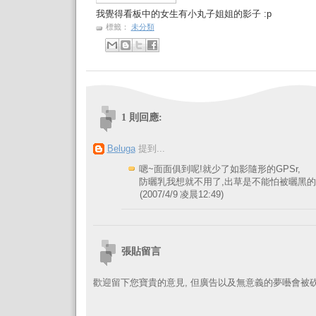
我覺得看板中的女生有小丸子姐姐的影子 :p
標籤：
未分類
1 則回應:
Beluga
提到...
嗯~面面俱到呢!就少了如影隨形的GPSr,
防曬乳我想就不用了,出草是不能怕被曬黑的
(2007/4/9 凌晨12:49)
張貼留言
歡迎留下您寶貴的意見, 但廣告以及無意義的夢囈會被