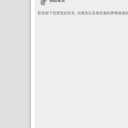
張貼留言
歡迎留下您寶貴的意見, 但廣告以及無意義的夢囈會被