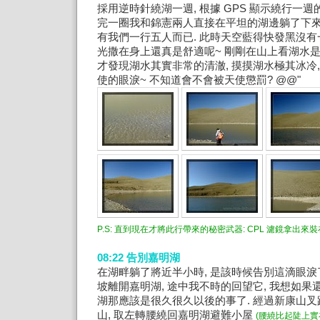
採用逆時針繞湖一週, 根據 GPS 顯示繞行一週的長
完一圈我和錦憲兩人直接在平坦的湖邊躺了下來,
有我們一行五人而已. 此時天空藍得快發黑沒有
光撒在身上還真是舒適呢~ 剛剛在山上看湖水是
才發現湖水其實非常的清澈, 摸摸湖水極其冰冷
使的眼淚~ 不知道會不會被天使懲罰? @@"
P.S: 直到現在才將此行帶來的秘密武器: CPL 濾鏡拿出來裝
08:22 告別嘉明湖
在湖畔躺了將近半小時, 是該時候告別這滴眼淚
坡離開嘉明湖, 途中我不時的回望它, 我想如
湖那應該是很久很久以後的事了. 經過新康山
山, 取左轉腰繞回嘉明湖避難小屋
(腰繞比起陡上實在