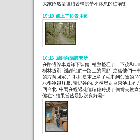
大家依然是埋頭苦幹幾乎不休息的往前衝.
15:18 踏上了松景步道
16:16 回到向陽護管所
在路邊停車處卸下裝備, 稍微整理了一下後和 Jingle
樹林道別, 謝謝他們一路上的照顧. 之後他們
的方向回家了. 我則是車上拿了毛巾到旁邊的 W
水很冰很舒服, 蠻提神的. 之後我走台東池上的方向
回台北, 中間在經過花蓮瑞穗時拐了個彎去檢
健在? 結果當然是狀況良好囉~