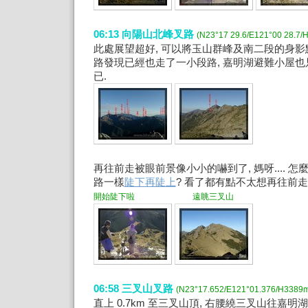
06:13 向陽山北峰叉路
(N23°17 29.6/E121°00 28.7/
此處展望超好, 可以將玉山群峰及南二段的身影
路發現已經也走了一小段路, 嘉明湖避難小屋
已.
再往前走被眼前景像小小的嚇到了, 媽呀.... 怎
路一樣
陡下再陡上
? 看了都有點不太想再往前走了 
開始陡下啦 遠眺三叉山
06:58 三叉山叉路
(N23°17.652/E121°01.376/H3389
直上 0.7km 至三叉山頂, 右腰繞三叉山往嘉明