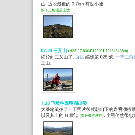
山. 這段最後的 0.7km 有點小陡.
除了上坡還是上坡
07:24 三叉山
(N23°17.830/E121°01.721/H3496m)
終於到三叉山了,
百岳
編號第 028 號,
一等三角
玉山.
7:28 下坡往嘉明湖出發
大夥輪流拍了一下照片後就朝山下的嘉明湖移動
以及其上的 H 標誌
. 小黑仍然很
(直升機停機坪)