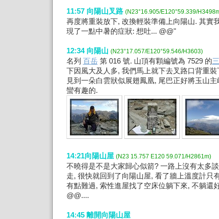
11:57 向陽山叉路
(N23°16.905/E120°59.339/H3498
再度將重裝放下, 改換輕裝準備上向陽山. 其實
現了一點中暑的症狀: 想吐... @@"
12:34 向陽山
(N23°17.057/E120°59.546/H3603)
名列
百岳
第 016 號. 山頂有顆編號為 7529 的
下因風大及人多, 我們馬上就下去叉路口背重裝
見到一朵白雲狀似展翅鳳凰, 尾巴正好將玉山主
蠻有趣的.
14:21向陽山屋
(N23 15.757 E120 59.071/H2861m)
不曉得是不是大家歸心似箭? 一路上沒有太多談
走, 很快就回到了向陽山屋, 看了牆上溫度計只有 
有點難過, 索性進屋找了空床位躺下來, 不躺還好
@@....
14:45 離開向陽山屋