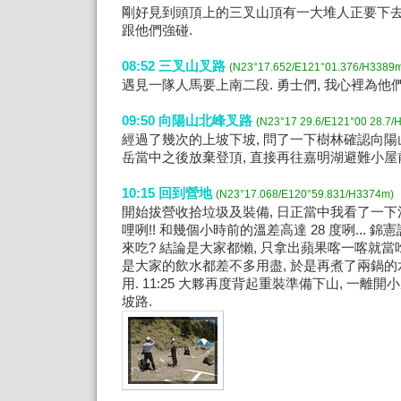
剛好見到頭頂上的三叉山頂有一大堆人正要下去
跟他們強碰.
08:52 三叉山叉路
(N23°17.652/E121°01.376/H3389
遇見一隊人馬要上南二段. 勇士們, 我心裡為他們
09:50 向陽山北峰叉路
(N23°17 29.6/E121°00 28.7/
經過了幾次的上坡下坡, 問了一下樹林確認向
岳當中之後放棄登頂, 直接再往嘉明湖避難小屋
10:15 回到營地
(N23°17.068/E120°59.831/H3374m)
開始拔營收拾垃圾及裝備, 日正當中我看了一下溫度計
哩咧!! 和幾個小時前的溫差高達 28 度咧... 
來吃? 結論是大家都懶, 只拿出蘋果喀一喀就當吃
是大家的飲水都差不多用盡, 於是再煮了兩鍋
用. 11:25 大夥再度背起重裝準備下山, 一離開小屋
坡路.