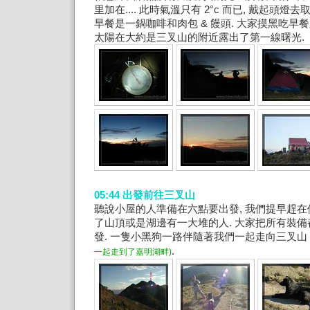
里加在.... 此時氣溫只有 2°c 而已, 戴起頭燈
早餐是一鍋咖啡和肉包 & 饅頭. 大家摸黑吃早餐順
太陽在大約是三叉山的附近露出了第一線曙光.
05:44 出發前往三叉山
聽說小屋的人準備在六點要出發, 我們提早趕在
了山頂或是湖邊有一大堆的人. 大家把所有裝
發. 一隻小黑狗一路伴隨著我們一起走向三叉山
.
一起走到了嘉明湖畔)