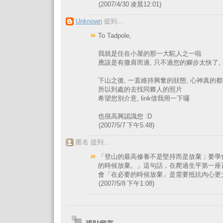
(2007/4/30 凌晨12:01)
Unknown
提到...
To Tadpole,
我就是住在小屋的那一大駝人之一啦
應該是有撒肩而過, 只不過您的腳步太快了,
下山之後, 一直維持興奮的狀態, 心神真的
所以到處的去找同夥人的照片
希望您別介意, link借我用一下囉
也很高興認識您 :D
(2007/5/7 下午5:48)
匿名 提到...
「登山的最高修養不是堅持而是放棄；要學
的時候放棄。」這句話，在爬過生平第一座
會「在必要的時候放棄」是需要抵抗內心更
(2007/5/8 下午1:08)