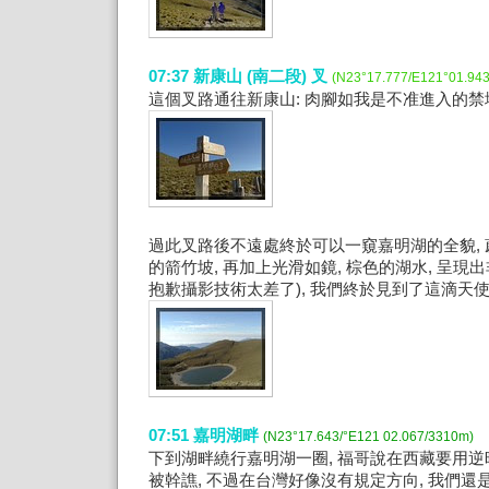
07:37 新康山 (南二段) 叉
(N23°17.777/E121°01.94
這個叉路通往新康山: 肉腳如我是不准進入的禁地.. 
過此叉路後不遠處終於可以一窺嘉明湖的全貌,
的箭竹坡, 再加上光滑如鏡, 棕色的湖水, 呈現
抱歉攝影技術太差了), 我們終於見到了這滴天使
07:51 嘉明湖畔
(N23°17.643/°E121 02.067/3310m)
下到湖畔繞行嘉明湖一圈, 福哥說在西藏要用
被幹譙, 不過在台灣好像沒有規定方向, 我們