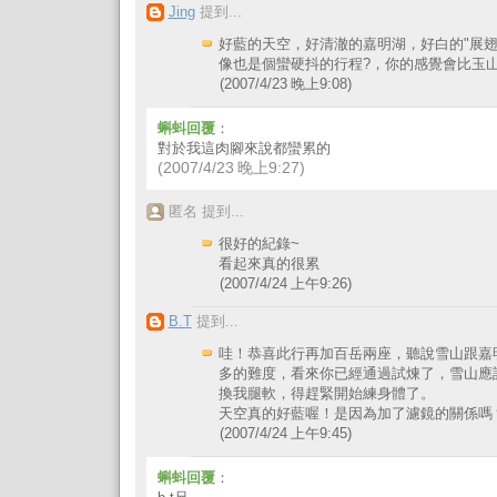
Jing
提到...
好藍的天空，好清澈的嘉明湖，好白的"展翅鳳凰
像也是個蠻硬抖的行程?，你的感覺會比玉山
(2007/4/23 晚上9:08)
蝌蚪回覆
：
對於我這肉腳來說都蠻累的
(2007/4/23 晚上9:27)
匿名 提到...
很好的紀錄~
看起來真的很累
(2007/4/24 上午9:26)
B.T
提到...
哇！恭喜此行再加百岳兩座，聽說雪山跟嘉
多的難度，看來你已經通過試煉了，雪山應
換我腿軟，得趕緊開始練身體了。
天空真的好藍喔！是因為加了濾鏡的關係嗎
(2007/4/24 上午9:45)
蝌蚪回覆
：