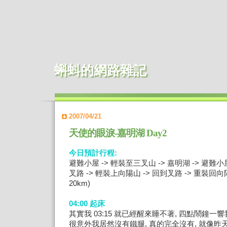
蝌蚪的網路雜記
2007/04/21
天使的眼淚-嘉明湖 Day2
今日預計行程:
避難小屋 -> 輕裝至三叉山 -> 嘉明湖 -> 避難小
叉路 -> 輕裝上向陽山 -> 回到叉路 -> 重裝回
20km)
04:00 起床
其實我 03:15 就已經醒來睡不著, 四點鬧鐘一
很意外我居然沒有鐵腿, 真的完全沒有, 就像昨