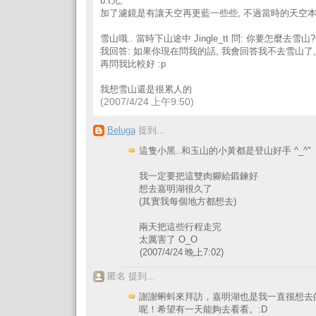
b.t兄,
加了濾鏡是有讓天空再更藍一些些, 不過當時的天空
雪山哦.. 當時下山途中 Jingle_tt 問: 你要怎麼去雪
我回答: 如果你現在問我的話, 我會回答我不去雪山了
再問我比較好 :p
我想雪山還是很累人的
(2007/4/24 上午9:50)
Beluga
提到...
這隻小黑..和玉山的小黃都是登山好手 ^_^"
我一定要把這雙肉腳給鍛鍊好
想去嘉明湖很久了
(其實我每個地方都想去)
兩天把這些行程走完
太厲害了 O_O
(2007/4/24 晚上7:02)
匿名 提到...
謝謝蝌蚪來拜訪，嘉明湖也是我一直很想去
呢！希望有一天能夠去看看。:D