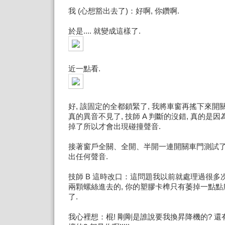
我 (心想豁出去了)：好啊, 你鑽啊.
於是.... 就變成這樣了.
近一點看.
好, 該固定的全都鎖緊了, 我將車窗再搖下來開關
真的異音不見了, 技師 A 判斷的沒錯, 真的是
掉了所以才會出現碰撞聲音.
接著窗戶全關、全開、半開一連開關車門測試了
出任何聲音.
技師 B 這時改口：這問題我以前就處理過很多次
兩顆螺絲進去的, 你的塑膠卡榫只有萎掉一點
了.
我心裡想：棍! 剛剛是誰說要我換昇降機的? 