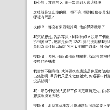
我心想：放你的 X, 第一次聽到人家這樣說.
之後就是無止盡的揮... 揮不完, 揮到服務專員
哪裡有問題?
技師 B：都沒有東西鬆掉啊, 他的昇降機壞了.
我突然想起, 告訴專員：剛剛技師 A 說那三個
拆到萎掉了, 應該是你們 12/21 拆門洗泥槽時
是因為這樣所以固定的不太牢關門時產生碰撞的
技師 B：唉啊, 那個跟那個無關啦, 就說昇降機
要換昇降機啦.
我當然不願意換, 就算要換也應該是你原廠賠給
出錢換啊. 畢竟我只是來做個鈑烤, 你還要叫我
沒搞錯啊?
我：那你們想辦法把那三個固定座搞定先, 你
想摸魚摸過去吧.
技師 B：那我幫你用攻牙螺絲鑽個洞鎖緊要不要