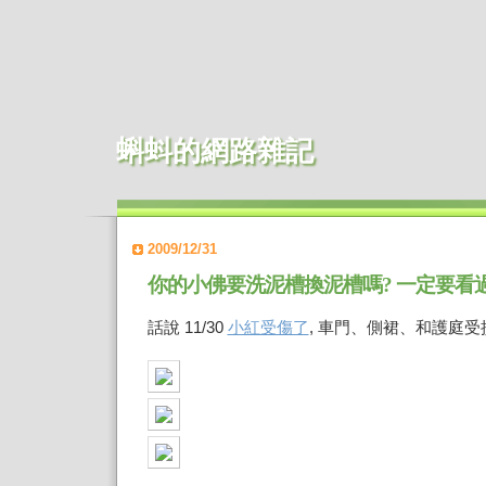
蝌蚪的網路雜記
2009/12/31
你的小佛要洗泥槽換泥槽嗎? 一定要看
話說 11/30
小紅受傷了
, 車門、側裙、和護庭受