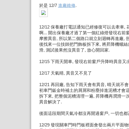
於是 12/7
進廠維修
.
12/12 保養廠打電話通知已經修復可以去牽車, 
啊... 開出保養廠才過了第一個紅綠燈發現右
摩擦異音, 所以第二個路口就立刻迴轉再進廠,
後找來一位技師把門飾板拆下來, 將昇降機螺
滑, 測試後果然沒異音了, 放心開回家.
12/15 下雨天開車, 發現右前窗戶升降時異音又
12/17 天氣晴, 異音又不見了
12/21 再回廠, 告知下雨天會有異音, 晴天就不
初車門鈑金時補土的屑屑和粉塵掉進泥槽才會這
拆下來, 把整個泥槽清理一遍, 昇降機再潤滑一
異音解決了.
後面這段期間天氣冷都沒再開過窗戶, 一切也都
12/29 發現關車門時門板裡面會發出兩片平面物