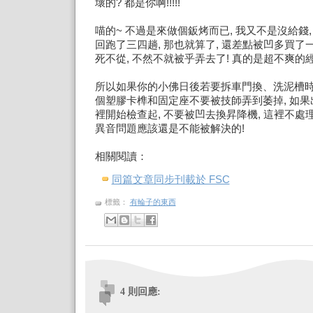
壞的? 都是你啊!!!!!
喵的~ 不過是來做個鈑烤而已, 我又不是沒給錢
回跑了三四趟, 那也就算了, 還差點被凹多買了
死不從, 不然不就被乎弄去了! 真的是超不爽的經
所以如果你的小佛日後若要拆車門換、洗泥槽時
個塑膠卡榫和固定座不要被技師弄到萎掉, 如
裡開始檢查起, 不要被凹去換昇降機, 這裡不
異音問題應該還是不能被解決的!
相關閱讀：
同篇文章同步刊載於 FSC
標籤：
有輪子的東西
4 則回應: