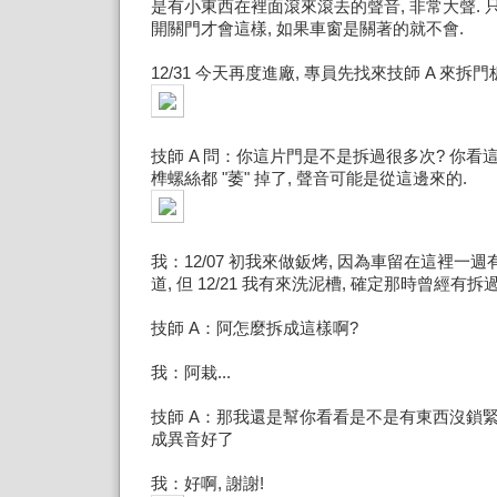
是有小東西在裡面滾來滾去的聲音, 非常大聲.
開關門才會這樣, 如果車窗是關著的就不會.
12/31 今天再度進廠, 專員先找來技師 A 來拆門
技師 A 問：你這片門是不是拆過很多次? 你看
榫螺絲都 "萎" 掉了, 聲音可能是從這邊來的.
我：12/07 初我來做鈑烤, 因為車留在這裡一
道, 但 12/21 我有來洗泥槽, 確定那時曾經有拆過
技師 A：阿怎麼拆成這樣啊?
我：阿栽...
技師 A：那我還是幫你看看是不是有東西沒鎖
成異音好了
我：好啊, 謝謝!