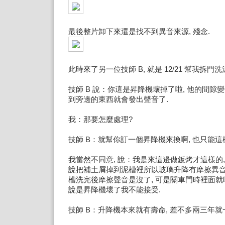
最後整片卸下來還是找不到異音來源, 殘念.
此時來了另一位技師 B, 就是 12/21 幫我拆門
技師 B 說：你這是昇降機壞掉了啦, 他的間隙變
到旁邊的東西就會發出聲音了.
我：那要怎麼處理?
技師 B：就幫你訂一個昇降機來換啊, 也只能這
我當然不同意, 說：我是來這邊做鈑烤才這樣的
說把補土屑掉到泥槽裡所以玻璃升降有摩擦異音
槽洗完後摩擦聲音是沒了, 可是關車門時裡面就
說是昇降機壞了我不能接受.
技師 B：升降機本來就有壽命, 差不多兩三年就一