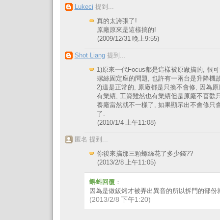
Lukeci
提到...
真的太誇張了!
原廠原來是這樣搞的!
(2009/12/31 晚上9:55)
Shot Liang
提到...
1)原來一代Focus都是這樣被原廠搞的, 很
螺絲固定座的問題, 也許有一兩台是升降機故
2)這是正常的, 原廠都是只換不會修, 因為
有業績, 工資雖然也有業績但是原廠不喜歡只
養廠當然就不一樣了, 如果顯示出不會修只
了.
(2010/1/4 上午11:08)
匿名 提到...
你後來搞那三顆螺絲花了多少錢??
(2013/2/8 上午11:05)
蝌蚪回覆
：
因為是做鈑烤才被弄出異音的所以拆門的部份
(2013/2/8 下午1:20)