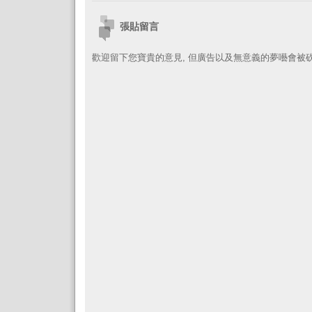
張貼留言
歡迎留下您寶貴的意見, 但廣告以及無意義的夢囈會被