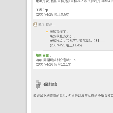
也就是說, 他的自信是說自信馬 3 和法拉利是同等級的
了嗎? :p
(2007/4/25 晚上9:50)
匿名 提到...
老師我懂了，
果然我見識太少，
老師沒說，我都不知道那是法拉利......
(2007/4/25 晚上11:45)
蝌蚪回覆
：
哈哈 開開玩笑別介意哦~ :p
(2007/4/26 凌晨12:13)
張貼留言
歡迎留下您寶貴的意見, 但廣告以及無意義的夢囈會被