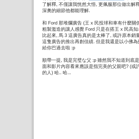
了解釋, 不僅讓我恍然大悟, 更佩服那位做出解
深奧的細節他都能理解.
和 Ford 那堆爛廣告 (王 x 民投球和車有什麼關
粗製濫造的讓人感覺 Ford 只是在搭王 x 民高
比起來, 馬 3 這廣告真的是太棒了, 或許原本銷
這隻廣告的推出再創佳績. 但是我還是以小佛為榮!! 
給你巴過去啦 :p
順帶一提, 我是完璧な父 :p 雖然我不知道到底
面和影片內容看來應該是指完美的父親吧? (或
的人) 哈.. 哈...