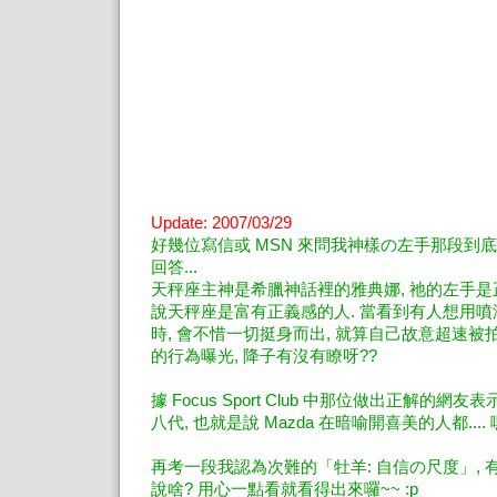
Update: 2007/03/29
好幾位寫信或 MSN 來問我神樣の左手那段到底
回答...
天秤座主神是希臘神話裡的雅典娜, 祂的左手是
說天秤座是富有正義感的人. 當看到有人想用
時, 會不惜一切挺身而出, 就算自己故意超速
的行為曝光, 降子有沒有瞭呀??
據 Focus Sport Club 中那位做出正解的網
八代, 也就是說 Mazda 在暗喻開喜美的人都.... 
再考一段我認為次難的「牡羊: 自信の尺度」,
說啥? 用心一點看就看得出來囉~~ :p