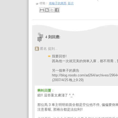
標籤：
有輪子的東西
,
影片
4 則回應:
匿名 提到...
我要回答!
因為他一次就完美的倒車入庫，都不用喬，
另一個車子的廣告
http://blog.roodo.com/ad264/archives/2964
(2007/4/25 晚上9:29)
蝌蚪回覆
：
錯!! 這答案太膚淺了 ^_^
那位馬 3 車主明明前面全都是空位他不停, 偏偏要倒
注意看喔, 那兩台都是法拉利!!