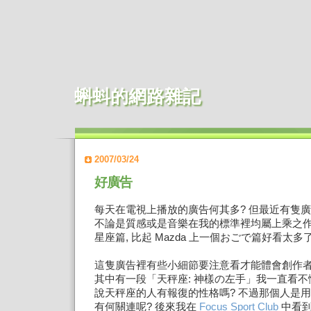
蝌蚪的網路雜記
2007/03/24
好廣告
每天在電視上播放的廣告何其多? 但最近有隻廣
不論是質感或是音樂在我的標準裡均屬上乘之作, 
星座篇, 比起 Mazda 上一個おごで篇好看太多了
這隻廣告裡有些小細節要注意看才能體會創作者
其中有一段「天秤座: 神樣の左手」我一直看不
說天秤座的人有報復的性格嗎? 不過那個人是用
有何關連呢? 後來我在
Focus Sport Club
中看到