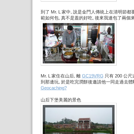
到了 Mr. L 家中, 說是金門人傳統上在清明節
範如何包, 真不是蓋的好吃, 後來我連包了兩個來吃
Mr. L 家住在山后, 離
GC19VRG
只有 200 公
到那邊玩, 於是吃完潤餅後邀請他一同走過去體
Geocaching?
山后下堡美麗的景色