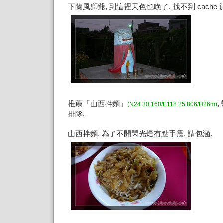
下蘭風獅爺, 到這裡天色也晚了, 找不到 cache
推薦「山西拌麵」
,
(N24 30.160/E118 25.806/H26m)
排隊.
山西拌麵, 為了不開閃光燈有點手震, 請包涵.