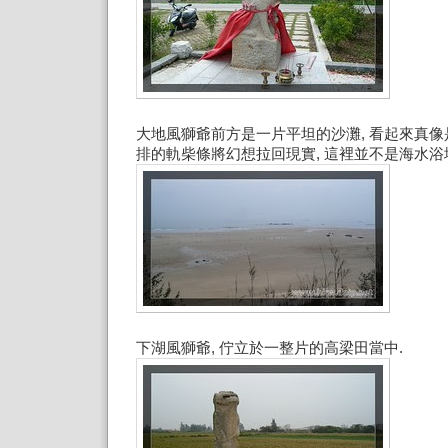
大地風獅爺前方是一片平坦的沙灘, 看起來真像
排的軌柴條將幻想拉回現實, 這裡並不是海水浴
下湖風獅爺, 佇立於一整片的高梁田當中.