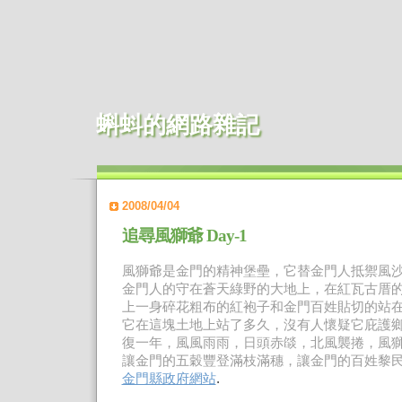
蝌蚪的網路雜記
2008/04/04
追尋風獅爺 Day-1
風獅爺是金門的精神堡壘，它替金門人抵禦風
金門人的守在蒼天綠野的大地上，在紅瓦古厝
上一身碎花粗布的紅袍子和金門百姓貼切的站
它在這塊土地上站了多久，沒有人懷疑它庇護
復一年，風風雨雨，日頭赤燄，北風襲捲，風
讓金門的五穀豐登滿枝滿穗，讓金門的百姓黎
金門縣政府網站
.