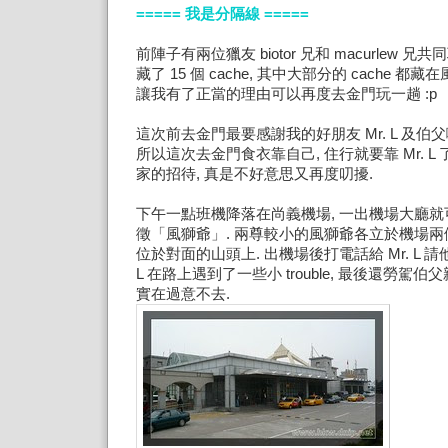
===== 我是分隔線 =====
前陣子有兩位獵友 biotor 兄和 macurlew 
藏了 15 個 cache, 其中大部分的 cache 都
讓我有了正當的理由可以再度去金門玩一趟 :p
這次前去金門最要感謝我的好朋友 Mr. L 及伯父啦~
所以這次去金門食衣靠自己, 住行就要靠 Mr. L
家的招待, 真是不好意思又再度叨擾.
下午一點班機降落在尚義機場, 一出機場大廳
徵「風獅爺」. 兩尊較小的風獅爺各立於機場兩
位於對面的山頭上. 出機場後打電話給 Mr. L 請他
L 在路上遇到了一些小 trouble, 最後還勞駕
實在過意不去.