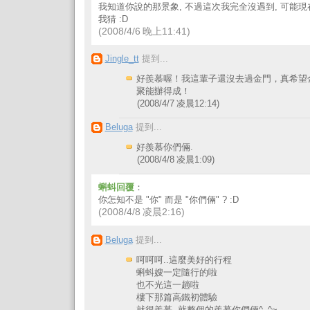
我知道你說的那景象, 不過這次我完全沒遇到, 可能現
我猜 :D
(2008/4/6 晚上11:41)
Jingle_tt
提到...
好羨慕喔！我這輩子還沒去過金門，真希望
聚能辦得成！
(2008/4/7 凌晨12:14)
Beluga
提到...
好羨慕你們倆.
(2008/4/8 凌晨1:09)
蝌蚪回覆
：
你怎知不是 "你" 而是 "你們倆" ? :D
(2008/4/8 凌晨2:16)
Beluga
提到...
呵呵呵..這麼美好的行程
蝌蚪嫂一定隨行的啦
也不光這一趟啦
樓下那篇高鐵初體驗
就很羨慕..就整個的羨慕你們倆^_^~