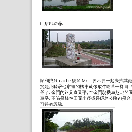
山后風獅爺.
順利找到 cache 後問 Mr. L 要不要一起去找其
於是我騎著他家裡的機車就像放牛吃草一樣自
爺了. 金門的路又直又平, 在金門騎機車悠哉
享受, 不論是騎在田間小徑或是環島公路都是
可得的經驗.