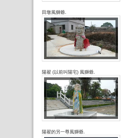
田墩風獅爺.
陽翟 (以前叫陽宅) 風獅爺.
陽翟的另一尊風獅爺.