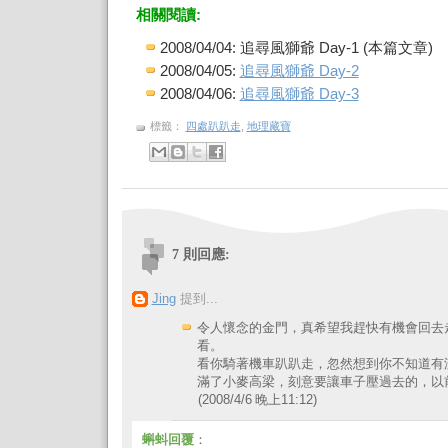
相關閱讀:
2008/04/04: 追尋風獅爺 Day-1 (本篇文章)
2008/04/05:
追尋風獅爺 Day-2
2008/04/06:
追尋風獅爺 Day-3
標籤：
四處趴趴走
,
地理藏寶
7 則回應:
Jing
提到...
令人懷念的金門，真希望我趕快有機會回去
看。
看你騎著機車趴趴走，忽然想到你不知道有
滿了小麥高梁，刻意要讓車子壓過去的，以前
(2008/4/6 晚上11:12)
蝌蚪回覆
：