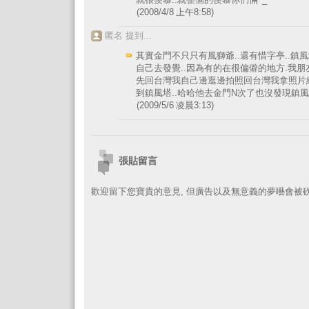
(2008/4/8 上午8:58)
匿名 提到...
其實金門不只只有風獅爺..還有惜字亭..鎮風
自己去發覺..因為有的在很偏僻的地方.我朋
先回台灣我自己邊逛邊拍照回台灣我拿照片
到鎮風塔..哈哈他去金門N次了也沒發現鎮風塔
(2009/5/6 凌晨3:13)
張貼留言
歡迎留下您寶貴的意見, 但廣告以及無意義的夢囈會被