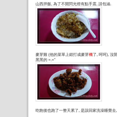
山西拌飯, 為了不開閃光燈有點手震, 請包涵.
麥芽雞 (他的菜單上錯打成麥芽
機
了, 呵呵),
黑黑的 =.="
吃飽後也跑了一整天累了, 是該回家洗澡睡覺去,