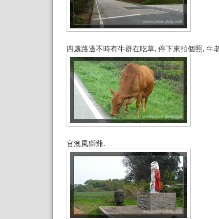
四處路邊不時有牛群在吃草, 停下來拍個照, 牛
官澳風獅爺.