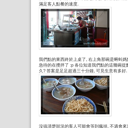
滿足客人點餐的速度.
我們點的東西終於上桌了, 右上角那碗是蝌蚪媽
急待的在攪拌了 :p 各位知道我們點的這幾碗
久? 答案是足足超過三十分鐘, 可見生意有多好.
沒搞清楚狀況的客人可能會等到瘋掉, 不過會