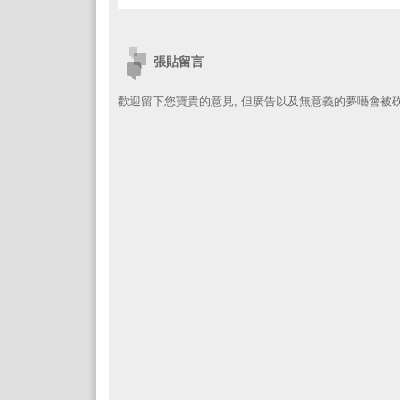
張貼留言
歡迎留下您寶貴的意見, 但廣告以及無意義的夢囈會被