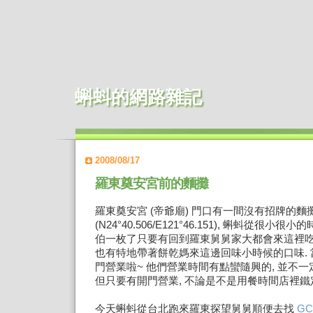
蝌蚪的網路雜記
2008/08/17
羅東奠安宮前的麵攤
羅東奠安宮 (帝爺廟) 門口有一間沒有招牌的麵
(N24°40.506/E121°46.151), 蝌蚪從很
伯一枚了只要有回到羅東舅舅家大都會來這裡吃
也有特地帶著餅乾媽來這邊回味小時候的口味.
門營業啦~ 他們營業時間有點蠻隨興的, 並不一
但只要有開門營業, 不論是不是用餐時間店裡鐵
今天蝌蚪從台北跑來羅東探望舅舅順便去找
GC