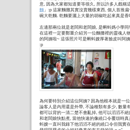
意, 因為大家都知道要等很久, 所以許多人戲稱
麵
」:p 這家麵攤其實沒賣幾樣東西, 個人首推
碗大乾麵. 乾麵要灑上大量的胡椒吃起來真是香
左邊那兩位就是老闆和老闆娘, 是蝌蚪媽小學同
在這裡一定要鄭重介紹另一位麵攤裡的靈魂人物
的阿姨啦~ 這張照片可是蝌蚪嫂厚著臉皮叫阿
:p
為何要特別介紹這位阿姨? 因為他根本就是一位
論客人是內用還是外帶, 不論種類有多少, 數量
都可以背的一清二楚不會亂掉, 他可以滔滔不
和老闆娘快點煮, 當他快速的像繞口令覆頌時真
蚪嫂一直叫我錄下他滔滔不絕的繞口令但我實在