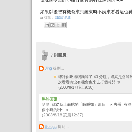
發現隔壁桌的小姐好像真的有在錄的說 =.="
如果以後您有機會來到羅東時不妨來看看這位神
標籤：
四處趴趴走
7 則回應:
Jing
提到...
總計你吃這碗麵等了 40 分鐘，還真是會等
次看看有沒有機會也來去打個盹兒 :p
(2008/8/17 晚上9:30)
蝌蚪回覆
：
哈哈, 你從我上面貼的「瞌睡麵」那個 link 去看, 
個小時的咧~ :p
(2008/8/18 凌晨12:37)
Beluga
提到...