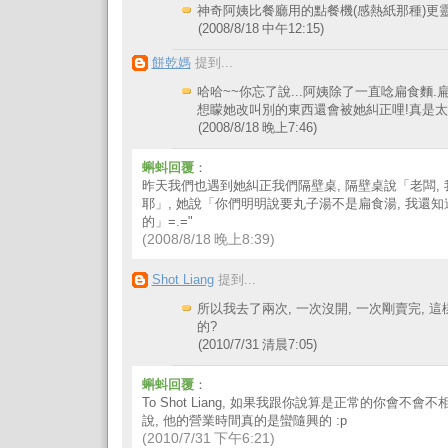
神奇阿姨比餐廳用的點餐機(感熱紙那種)更靈
(2008/8/18 中午12:15)
餅乾媽
提到...
哈哈~~你忘了說...阿姨除了一直唸扁食麵.
想矇她改叫別的東西還會被她糾正哩!真是太
(2008/8/18 晚上7:46)
蝌蚪回覆
：
昨天我們也遇到她糾正我們隔壁桌, 隔壁桌說「老闆,
耶」, 她說「你們明明說要丸子湯不是扁食湯, 我還
的」=.="
(2008/8/18 晚上8:39)
Shot Liang
提到...
所以我去了兩次, 一次沒開, 一次剛賣完, 
的?
(2010/7/31 清晨7:05)
蝌蚪回覆
：
To Shot Liang, 如果我跟你說算是正常的你會不會
說, 他的營業時間真的是蠻隨興的 :p
(2010/7/31 下午6:21)