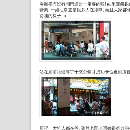
看麵攤有沒有開門這是一定要的啦! 結果運氣很
營業, 一如往常還是很多人在排隊, 而且大家
待哺的樣子 :p
站在廟前抽煙等了十來分鐘才成功卡位進到店裡
店裡一大堆人都在等, 雖然老闆老闆娘很努力的