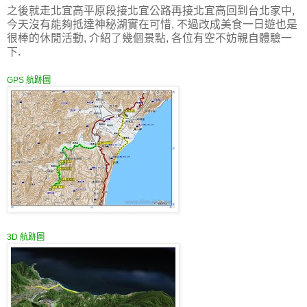
之後就走北宜高平原段接北宜公路再接北宜高回到台北家中,
今天沒有能夠抵達神秘湖實在可惜, 不過改成美食一日遊也是
很棒的休閒活動, 介紹了幾個景點, 各位有空不妨親自體驗一
下.
GPS 航跡圖
3D 航跡圖