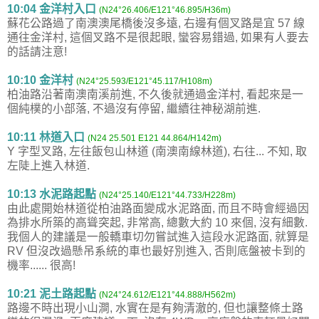
10:04 金洋村入口
(N24°26.406/E121°46.895/H36m)
蘇花公路過了南澳澳尾橋後沒多遠, 右邊有個叉路是宜 57 線
通往金洋村, 這個叉路不是很起眼, 蠻容易錯過, 如果有人要去
的話請注意!
10:10 金洋村
(N24°25.593/E121°45.117/H108m)
柏油路沿著南澳南溪前進, 不久後就通過金洋村, 看起來是一
個純樸的小部落, 不過沒有停留, 繼續往神秘湖前進.
10:11 林道入口
(N24 25.501 E121 44.864/H142m)
Y 字型叉路, 左往飯包山林道 (南澳南線林道), 右往... 不知, 取
左陡上進入林道.
10:13 水泥路起點
(N24°25.140/E121°44.733/H228m)
由此處開始林道從柏油路面變成水泥路面, 而且不時會經過因
為排水所築的高聳突起, 非常高, 總數大約 10 來個, 沒有細數.
我個人的建議是一般轎車切勿嘗試進入這段水泥路面, 就算是
RV 但沒改過懸吊系統的車也最好別進入, 否則底盤被卡到的
機率...... 很高!
10:21 泥土路起點
(N24°24.612/E121°44.888/H562m)
路邊不時出現小山澗, 水實在是有夠清澈的, 但也讓整條土路