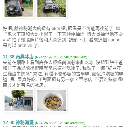
好吧, 離神秘湖大約還有 6km 遠, 眼看是不可能再往前了, 車
子熄火下車和大哥小聊了一下天順便抽煙, 請大哥抽但他不要
=.=" 拍了幾張照片後和大哥道別, 調頭下山. 看來這個 cache
是可以 archive 了.
11:38 南興冰店
(N24°27.978/E121°48.279/H34m)
先前在網路上看到許多人經過南澳必來此吃冰, 沒想到餅干爸
和餅干媽以前出遊時就常來這裡吃冰了. 我點了一碗 "紅豆花
生雞蛋牛奶冰" 來吃, 有種不會形容的古早味, 類似泡泡糖的味
道, 嗯.. 果真好吃. 正對面還有另一家 x 華冰店, 不要吃錯家喔!
南興才是有名的冰店.
12:00 神秘海灘
(N24°26.589/E121°48.492/H5m)