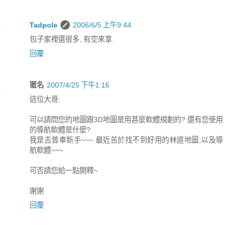
Tadpole
2006/6/5 上午9:44
包子家裡還很多, 有空來拿.
回覆
匿名
2007/4/25 下午1:16
這位大哥:
可以請問您的地圖跟3D地圖是用甚麼軟體規劃的? 還有您使用
的導航軟體是什麼?
我是吉普車新手~~~ 最近苦於找不到好用的林道地圖,以及導
航軟體~~~
可否請您給一點開釋~
謝謝
回覆