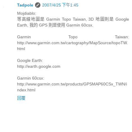
Tadpole
2007/4/25 下午1:45
Mojdiablo:
等高線地圖是 Garmin Topo Taiwan, 3D 地圖則是 Google
Earth, 我的 GPS 則是使用 Garmin 60csx.
Garmin Topo Taiwan:
http://www.garmin.com.tw/cartography/MapSource/topoTW.
html
Google Earth:
http://earth.google.com
Garmin 60csx:
http://www.garmin.com.tw/products/GPSMAP60CSx_TWN/i
ndex.html
回覆