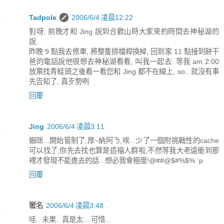
Tadpole
2006/6/4 凌晨12:22
對呀, 前晚才和 Jing 說到合歡山時大家來約時間去神秘湖的
說.
昨晚 9 點我去修車, 將整隻排檔桿換掉, 回到家 11 點接到餅干
爸的電話說他很想去神秘湖看看, 叫我一起去. 等我 am 2:00
放棄找青蛙頭之後看一看您和 Jing 都不在線上, so.. 就沒有事
先告知了, 真歹勢咧
回覆
Jing
2006/6/4 凌晨3:11
蝦咪...開始管制了,厚~納阿ㄋ,唉...少了一個附挑戰性的cache
可以找了,你先去找也算是造福人群啦,不然等我大老遠衝到那
裡才發現不能進去的話...想必我會極度!@##@$#%$% :p
回覆
匿名
2006/6/4 凌晨3:48
哇.. 未果.. 真是太... 可惜...