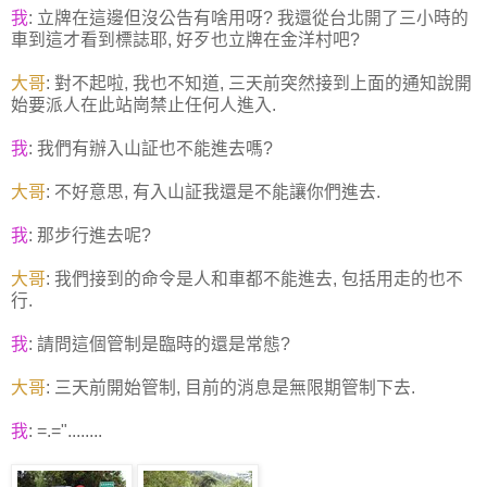
我
: 立牌在這邊但沒公告有啥用呀? 我還從台北開了三小時的
車到這才看到標誌耶, 好歹也立牌在金洋村吧?
大哥
: 對不起啦, 我也不知道, 三天前突然接到上面的通知說開
始要派人在此站崗禁止任何人進入.
我
: 我們有辦入山証也不能進去嗎?
大哥
: 不好意思, 有入山証我還是不能讓你們進去.
我
: 那步行進去呢?
大哥
: 我們接到的命令是人和車都不能進去, 包括用走的也不
行.
我
: 請問這個管制是臨時的還是常態?
大哥
: 三天前開始管制, 目前的消息是無限期管制下去.
我
: =.="........