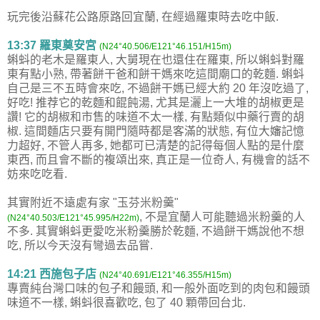
玩完後沿蘇花公路原路回宜蘭, 在經過羅東時去吃中飯.
13:37 羅東奠安宮
(N24°40.506/E121°46.151/H15m)
蝌蚪的老木是羅東人, 大舅現在也還住在羅東, 所以蝌蚪對羅
東有點小熟, 帶著餅干爸和餅干媽來吃這間廟口的乾麵. 蝌蚪
自己是三不五時會來吃, 不過餅干媽已經大約 20 年沒吃過了,
好吃! 推荐它的乾麵和餛飩湯, 尤其是灑上一大堆的胡椒更是
讚! 它的胡椒和市售的味道不太一樣, 有點類似中藥行賣的胡
椒. 這間麵店只要有開門隨時都是客滿的狀態, 有位大嬸記憶
力超好, 不管人再多, 她都可已清楚的記得每個人點的是什麼
東西, 而且會不斷的複頌出來, 真正是一位奇人, 有機會的話不
妨來吃吃看.
其實附近不遠處有家 "玉芬米粉羹"
, 不是宜蘭人可能聽過米粉羹的人
(N24°40.503/E121°45.995/H22m)
不多. 其實蝌蚪更愛吃米粉羹勝於乾麵, 不過餅干媽說他不想
吃, 所以今天沒有彎過去品嘗.
14:21 西施包子店
(N24°40.691/E121°46.355/H15m)
專賣純台灣口味的包子和饅頭, 和一般外面吃到的肉包和饅頭
味道不一樣, 蝌蚪很喜歡吃, 包了 40 顆帶回台北.