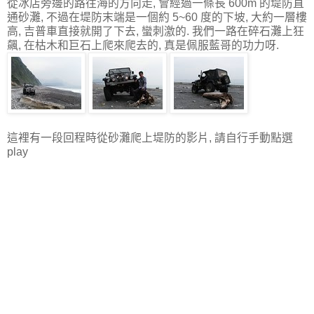
從冰店旁邊的路往海的方向走, 會經過一條長 600m 的堤防直
通砂灘, 不過在堤防末端是一個約 5~60 度的下坡, 大約一層樓
高, 吉普車直接就開了下去, 蠻刺激的. 我們一路在碎石灘上狂
飆, 在枯木和巨石上爬來爬去的, 真是佩服藍哥的功力呀.
這裡有一段回程時從砂灘爬上堤防的影片, 請自行手動點選
play