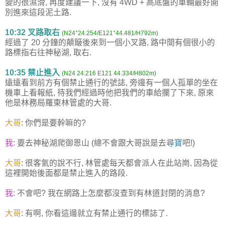
變的很濕滑, 再度建議一下, 沒有 4WD + 高底盤的車輛最好開
別進來這段泥土路.
10:32 叉路取右
(N24°24.254/E121°44.481/H792m)
經過了 20 分鐘的顛簸後來到一個小叉路, 路中間有個很小的
路標指右往神秘湖, 取右.
10:35 禁止進入
(N24 24.216 E121 44.334/H802m)
遠遠看到前方有個禁止通行的號誌, 旁邊有一個人孤單的坐在
機車上看報紙, 待我們經過時他把我們的車給攔了下來, 原來
他是林務局羅東林管處的大哥.
大哥
: 你們是要幹嘛的?
我
: 要去神秘湖爬御恩山 (總不會跟大哥說是去
尋寶
吧!)
大哥
: 很客氣的說不行, 林管處每天都會派人在此站崗, 因為從
這裡開始後面都是禁止進入的路段.
我
: 不會吧? 我在網路上怎麼都沒查到有林道封閉的消息?
大哥
: 有啊, 你看這邊就立有禁止通行的標誌了.