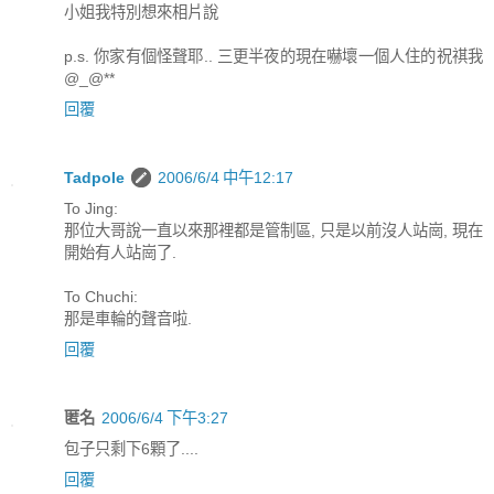
小姐我特別想來相片說
p.s. 你家有個怪聲耶.. 三更半夜的現在嚇壞一個人住的祝祺我
@_@**
回覆
Tadpole
2006/6/4 中午12:17
To Jing:
那位大哥說一直以來那裡都是管制區, 只是以前沒人站崗, 現在
開始有人站崗了.
To Chuchi:
那是車輪的聲音啦.
回覆
匿名
2006/6/4 下午3:27
包子只剩下6顆了....
回覆