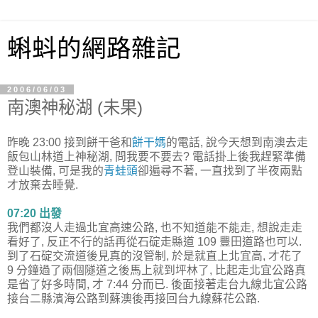
蝌蚪的網路雜記
2006/06/03
南澳神秘湖 (未果)
昨晚 23:00 接到餅干爸和
餅干媽
的電話, 說今天想到南澳去走
飯包山林道上神秘湖, 問我要不要去? 電話掛上後我趕緊準備
登山裝備, 可是我的
青蛙頭
卻遍尋不著, 一直找到了半夜兩點
才放棄去睡覺.
07:20 出發
我們都沒人走過北宜高速公路, 也不知道能不能走, 想說走走
看好了, 反正不行的話再從石碇走縣道 109 豐田道路也可以.
到了石碇交流道後見真的沒管制, 於是就直上北宜高, 才花了
9 分鐘過了兩個隧道之後馬上就到坪林了, 比起走北宜公路真
是省了好多時間, 才 7:44 分而已. 後面接著走台九線北宜公路
接台二縣濱海公路到蘇澳後再接回台九線蘇花公路.