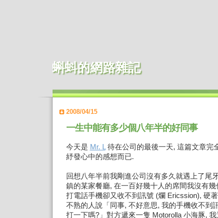
蝌蚪的網路雜記
2008/04/15
一生中能有多少個八年半的好同事
今天是
Mr. L
待在公司的最後一天, 這篇文章完全
紓發心中的感想而已.
回想八年半前我剛進公司沒有多久就遇上了尾牙
鎮的某家餐廳, 在一百好幾十人的席間我沒有幾
打電話手機卻又收不到訊號 (爛 Ericssion),
不熟的人說「同事, 不好意思, 我的手機收不到
打一下嗎?」對方遞來一隻 Motorolla 小海豚,