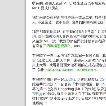
藍色的. 這個人就是 Mr. L, 後來連我也不知
Mr. L 變成好朋友.
我們兩是公司裡面的撲克臉一號及二號, 都是
人, 不過當然一號不是我, 因為我的臉稍微比較不
我們都喜歡周星馳, 在平時的對話中常常引用
詞, 聽不懂的其他人會以為我們都是神經病. 
來後對 Mr. L 說「我對你們金門的評價真的很高
有沒有
三四層樓那麼高?
」
(功夫)
有段時間一遇上放假我們就偶爾一起摸八圈. 
震
(台北 101 上的天車掉下來砸死人那次) 當時我和
桌上大戰 , 就看著對面大樓不斷的左搖右擺也
了 @@
(Alan 不要笑, 當時你也正坐在牌桌對面 :p)
有段時間開始在一起玩
DF2
, 之後跳槽改玩
CS
此還共同架設了一台名為「木柵動物園」的 CS 
界的第一把交椅 Hedgehog (Mr. L 的代號)
72Egg
(企鵝蛋, 就是小弟不才在下我). 有時
裡打電動打到凌晨 2~3 點才走, 我知道他很想
他爆頭 ^^