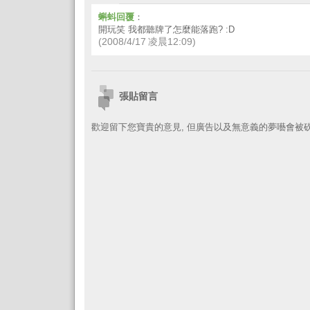
蝌蚪回覆
：
開玩笑 我都聽牌了怎麼能落跑? :D
(2008/4/17 凌晨12:09)
張貼留言
歡迎留下您寶貴的意見, 但廣告以及無意義的夢囈會被