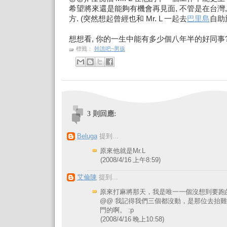
希望將來還是能夠有機會再見面, 不管是在台灣,
方. (突然想起曾經也和 Mr. L 一起去
巴里島
自助旅
想想看, 你的一生中能有多少個八年半的好同事
標籤：
幹譙吧~男孩
3 則回應:
Beluga
提到...
原來他就是Mr.L
(2008/4/16 上午8:59)
艾倫陳
提到...
原來打麻將那天，我是唯一一個沒想到要跑
@@ 我記得我們三個都沒動，是那位去抬
門的啊。 :p
(2008/4/16 晚上10:58)