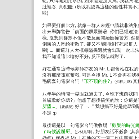
硬, 只得開始用求的, 如果還是沒人鳥, 我就
肚裡吞, 真犯賤. (所以我認為這樣的個性其實
啦)
如果要打個比方, 就像一群人未經申請就非法集
出來舉牌警告「前面的群眾聽著, 你們已經違法
樣, 沒想到群眾不但不散反而開始衝撞警方, 
倒海的人潮給衝散了, 卻又不能開槍打死那群人 
咧)..... 而這群人大概每隔幾週就會出現一次非法聚會
我不知道這比喻好不好, 反正類似就對了.
好在通常這時候亦師亦友的 Mr. L 都會站在我
沒有那麼孤軍奮戰, 可是今後 Mr. L 不會再在
毛病套句電影台詞「
頂不頂的住?
」
其
(少林足球)
八年半的時間一晃眼就過去了, 今晚下班前我問 M
首驪歌給你聽?」他想了想後搞笑的說：你還是
所望...
」
好了 =.=" 我想搞不好是他聽
(鹿鼎記)
不定 :p
最後還是以一句電影台詞做收場「
歡樂的時光總
了時候說掰掰
」
, 好朋友話不必多 (
(少林足球)
@@), 僅祝福 Mr. L 在他的下一個工作中能更