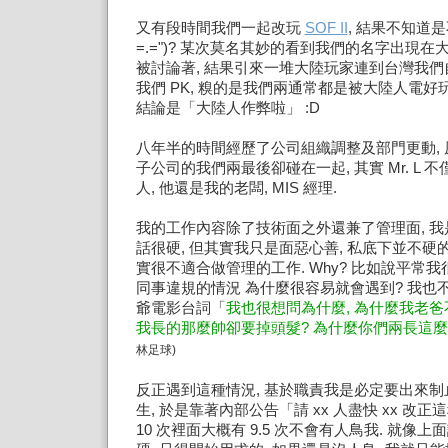
又有段時間我們一起改玩
SOF II
, 結果不知道是
=.=")? 某次莫名其妙的看到我們的名字出現
被討論著, 結果引來一堆大陸玩家連到台灣我
我們 PK, 糗的是我們兩通常都是被大陸人電好玩的
結論是「大陸人作弊啦」 :D
八年半的時間經歷了公司組織調整及部門更動,
子公司的我們兩最後卻碰在一起, 其實 Mr. L
人, 他還是我的老闆, MIS 經理.
我的工作內容除了技術面之外還兼了管理面, 
話很硬, 但其實我只是面惡心善, 私底下並不硬
實很不適合做管理的工作. Why? 比如說平常
同事違規的情況 為什麼很容易就會遇到? 我也不
爺電影台詞「
我也很想問為什麼, 為什麼我老爸
我長的那麼帥卻要掉頭髮? 為什麼你們兩長這麼
林足球)
反正遇到這種情況, 基於職責我是必定要出來
生, 於是靠著內部公告「請 xx 人盡快 xx 改正這種
10 次裡面大概有 9.5 次不會有人鳥我. 就像