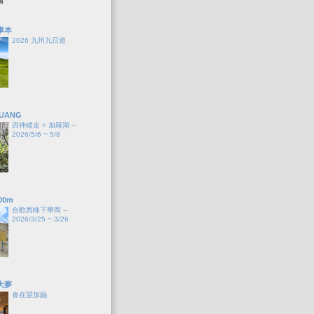
事本
2026 九州九日遊
HUANG
四神縱走 + 加羅湖 --
2026/5/6 ~ 5/8
00m
合歡西峰下華岡 --
2026/3/25 ~ 3/26
大夢
食在望加錫