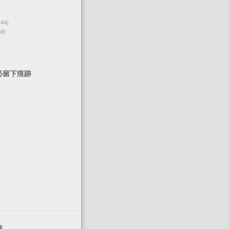
(44)
68)
必留下痕跡
薦