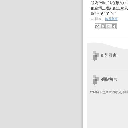
說為什麼, 我心想反正
他台灣正遭到龍王颱風的
幫他拍照了 ^o^
標籤：
地理藏寶
0 則回應:
張貼留言
歡迎留下您寶貴的意見, 但