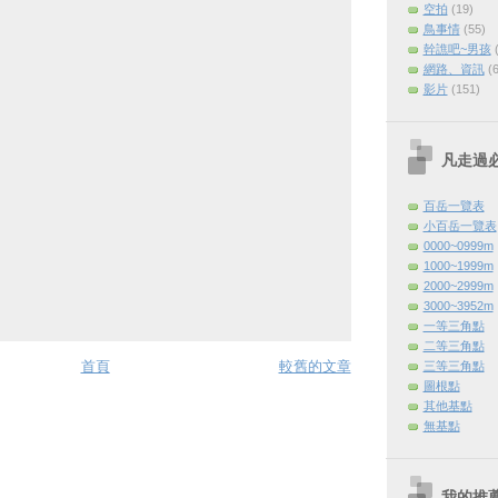
空拍
(19)
鳥事情
(55)
幹譙吧~男孩
網路、資訊
(
影片
(151)
凡走過
百岳一覽表
小百岳一覽表
0000~0999m
1000~1999m
2000~2999m
3000~3952m
一等三角點
二等三角點
首頁
較舊的文章
三等三角點
圖根點
其他基點
無基點
我的推