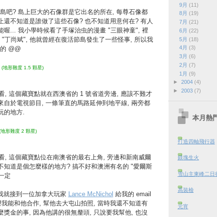
9月
(11)
島吧? 島上巨大的石像群是它出名的所在, 每尊石像都
8月
(19)
止還不知道是誰做了這些石像? 也不知道用意何在? 有人
7月
(21)
喔... 我小學時候看了手塚治虫的漫畫 "三眼神童", 裡
6月
(22)
"丁尚斌", 他就曾經在復活節島發生了一些怪事, 所以我
5月
(18)
4月
(3)
的 @@
3月
(6)
2月
(7)
(地形難度 1.5 顆星)
1月
(9)
►
2004
(4)
►
2003
(7)
看, 這個藏寶點就在西澳省的 1 號省道旁邊, 應該不難才
來自於電視節目, 一條筆直的馬路延伸到地平線, 兩旁都
玩的地方.
本月熱
(地形難度 2 顆星)
打造四軸飛行器
來看, 這個藏寶點位在南澳省的最右上角, 旁邊和新南威爾
鎂塊生火
不知道是個怎麼樣的地方? 搞不好和澳洲有名的 "愛爾斯
雪山主東峰二日行 
一定
高裝檢
時候我就接到一位加拿大玩家
Lance McNichol
給我的 email
希望我能和他合作, 幫他去大屯山拍照, 當時我還不知道有
元宵
麼獎金的事, 因為他講的很無釐頭, 只說要我幫他, 也沒