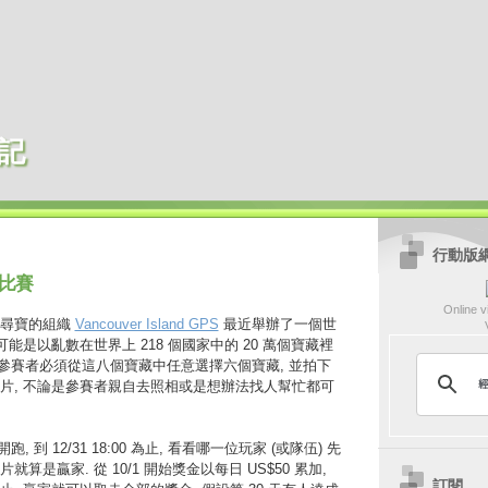
記
行動版
比賽
Online vi
個尋寶的組織
Vancouver Island GPS
最近舉辦了一個世
可能是以亂數在世界上 218 個國家中的 20 萬個寶藏裡
, 參賽者必須從這八個寶藏中任意選擇六個寶藏, 並拍下
片, 不論是參賽者親自去照相或是想辦法找人幫忙都可
 開跑, 到 12/31 18:00 為止, 看看哪一位玩家 (或隊伍) 先
算是贏家. 從 10/1 開始獎金以每日 US$50 累加,
訂閱