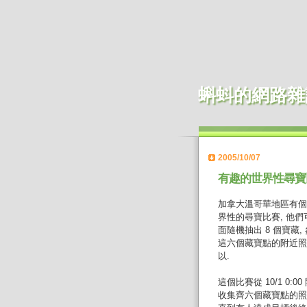
蝌蚪的網路雜
2005/10/07
有趣的世界性尋寶
加拿大溫哥華地區有
界性的尋寶比賽, 他們
面隨機抽出 8 個寶藏
這六個藏寶點的附近照
以.
這個比賽從 10/1 0:00
收集齊六個藏寶點的照片就