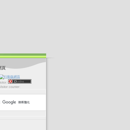
網頁
sitor:
Visitor counter: