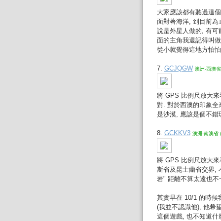
大家應該都有聽過這個
面對著海洋, 到目前為
說是外星人做的, 有可能
面的主角我還記得叫做 
從小就覺得這地方怕怕
7.
GCJQGW
澳洲-西澳省 
將 GPS 比例尺放大來
對. 對於西澳的印象全
是沙漠, 應該是個不錯
8.
GCKKV3
澳洲-南澳省 
將 GPS 比例尺放大
斯省及昆士蘭省交界, 
岩" 距離不算太遠也不
其實早在 10/1 的
(我並不認識他), 他
這個遊戲, 也不知道什