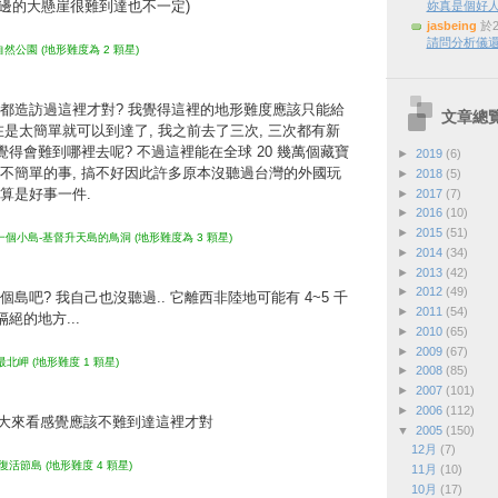
海邊的大懸崖很難到達也不一定)
妳真是個好
jasbeing
於2
請問分析儀還
然公園 (地形難度為 2 顆星)
都造訪過這裡才對? 我覺得這裡的地形難度應該只能給
文章總
為實在是太簡單就可以到達了, 我之前去了三次, 三次都有新
覺得會難到哪裡去呢? 不過這裡能在全球 20 幾萬個藏寶
►
2019
(6)
不簡單的事, 搞不好因此許多原本沒聽過台灣的外國玩
►
2018
(5)
算是好事一件.
►
2017
(7)
►
2016
(10)
►
2015
(51)
個小島-基督升天島的鳥洞 (地形難度為 3 顆星)
►
2014
(34)
►
2013
(42)
►
2012
(49)
島吧? 我自己也沒聽過.. 它離西非陸地可能有 4~5 千
►
2011
(54)
絕的地方...
►
2010
(65)
►
2009
(67)
北岬 (地形難度 1 顆星)
►
2008
(85)
►
2007
(101)
►
2006
(112)
到最大來看感覺應該不難到達這裡才對
▼
2005
(150)
12月
(7)
活節島 (地形難度 4 顆星)
11月
(10)
10月
(17)