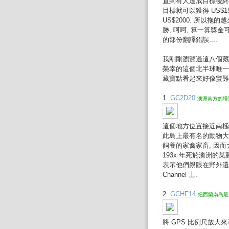
直到有人達成目標後終止
目標就可以獲得 US$1
US$2000. 所以
勝, 呵呵, 算一算獎
的部份翻譯錯誤....
我剛剛瀏覽過這八個藏寶
榮幸的這個北半球唯一
藏寶點看起來好像蠻難
1.
GC2D20
澳洲南方的塔斯
這個地方位置接近南極,
此島上最有名的動物大概
飼養的家禽家畜, 因
193x 年死於澳洲的
表示他們親眼在野外還見過
Channel 上.
2.
GCHF14
紐西蘭南島最南
將 GPS 比例尺放大來