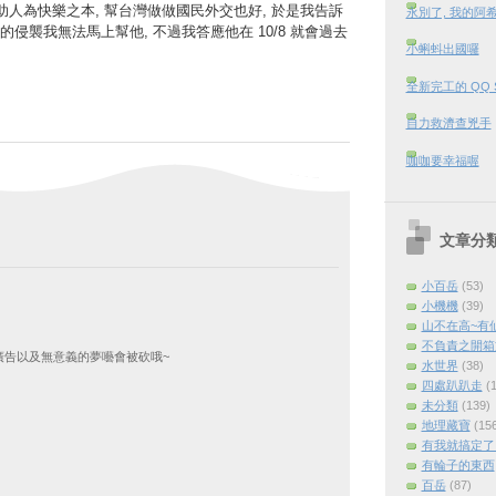
助人為快樂之本, 幫台灣做做國民外交也好, 於是我告訴
永別了, 我的阿
侵襲我無法馬上幫他, 不過我答應他在 10/8 就會過去
小蝌蚪出國囉
全新完工的 QQ 
自力救濟查兇手
咖咖要幸福喔
文章分
小百岳
(53)
小機機
(39)
山不在高~有
不負責之開箱
廣告以及無意義的夢囈會被砍哦~
水世界
(38)
四處趴趴走
(
未分類
(139)
地理藏寶
(15
有我就搞定了 (
有輪子的東西
百岳
(87)