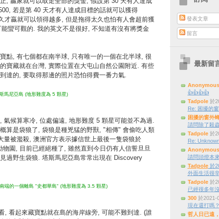
, 贏家就可以取走全部的獎金, 假設第 30 天有人達成
500, 若是第 40 天才有人達成目標的話就可以獲得
發表文章
拖的越久才贏就可以領得越多, 但是拖得太久也怕有人會超前獲
金可能蠻可觀的. 我的英文不是很好, 不知道有沒有將獎金
留言
點, 有七個都在南半球, 只有唯一的一個在北半球, 很
最新留
的寶藏就在台灣, 實際位置在大屯山自然公園附近. 有些
到達的, 要取得那邊的照片恐怕得費一番力氣.
Anonymou
👍👍👍👍
馬尼亞島 (地形難度為 5 顆星)
Tadpole
於20
Re: 困擾的窗外
困擾的窗外
 氣候算寒冷, 位處偏遠, 地形難度 5 顆星可能並不為過.
請問除了殺蟲
算是袋狼了, 袋狼是種兇猛的野獸, "相傳" 會偷吃人類
Tadpole
於20
而大量被濫殺, 澳洲官方表示據信世上最後一隻袋狼於
Re: Unknown
某動物園, 目前已經絕種了, 雖然直到今日仍有人信誓旦旦
Anonymou
野生袋狼. 塔斯馬尼亞島常常出現在 Discovery
請問頭燈本來是三
Tadpole
於20
外面生活很辛
Tadpole
於20
端的一個離島 "史都華島" (地形難度為 3.5 顆星)
已經很多年
300
於2021-
現在還打嗎
看, 看起來藏寶點就在島的海岸線旁, 可能不難到達. (誰
哲人日已遠