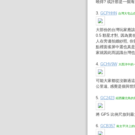
曉得? 或許那是一個
3.
GCPHHN
台灣大屯山自
大部份的台灣玩家應該
0.5 顆星才對, 因
人在旁邊拍婚紗照, 你
點裡面雀屏中選也真是
家就因此而認識台灣也
4.
GCHV9W
大西洋中的一
可能大家都從沒聽過這個
公里遠, 感覺是個與世隔
5.
GC2423
紐西蘭北島的最
將 GPS 比例尺放
6.
GCB357
南太平洋上的復