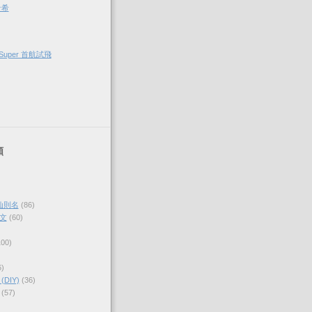
希希
Super 首航試飛
類
仙則名
(86)
文
(60)
100)
6)
DIY)
(36)
(57)