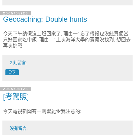
2005/05/26
Geocaching: Double hunts
今天下午請假沒上班回家了, 理由一: 忘了帶錢包沒錢買便當,
只好回家吃中飯. 理由二: 上次海洋大學的寶藏沒找到, 想回去
再次挑戰.
2 則留言:
分享
2005/05/25
[考駕照]
今天電視新聞有一則蠻能令我注意的:
沒有留言: