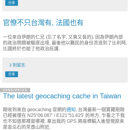
分享
官僚不只台灣有, 法國也有
一位來自伊朗的仁兄 (忘了名字, 又臭又長的), 因為伊朗內部
的政治問題被驅逐出境, 最後他以難民的身份流浪到了比利時,
比國終於也給了他政治庇護.
3 則留言:
分享
2005/05/23
The latest geocaching cache in Taiwan
剛收到來自 geocaching 官網的
通知
, 台灣最新一個寶藏剛剛
已經被埋在 N25°06.087' / E121°51.625' 的地方, 乍看之下我
也不知道那裡是哪裡, 拿出我的 GPS 將座標輸入後發現原來
是金瓜石的茶壺山附近.