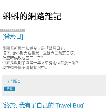
蝌蚪的網路雜記
2005/05/31
[禁菸日]
剛剛看新聞才知道今天是「禁菸日」,
怪了, 從小到大唸書就一直說六三禁菸日呀,
什麼時候改成五三一了?
倒底是改期了還是一年之中有兩個禁菸日啊?
現在還是搞不清楚狀況中..
2 則留言:
分享
[終於, 我有了自己的 Travel Bug]