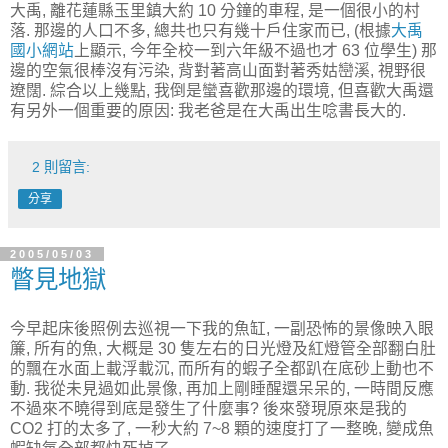
大禹, 離花蓮縣玉里鎮大約 10 分鐘的車程, 是一個很小的村
落. 那邊的人口不多, 總共也只有幾十戶住家而已, (根據
大禹
國小網站
上顯示, 今年全校一到六年級不過也才 63 位學生) 那
邊的空氣很棒沒有污染, 背對著高山面對著秀姑巒溪, 視野很
遼闊. 綜合以上幾點, 我倒是蠻喜歡那邊的環境, 但喜歡大禹還
有另外一個重要的原因: 我老爸是在大禹出生唸書長大的.
2 則留言:
分享
2005/05/03
瞥見地獄
今早起床後照例去巡視一下我的魚缸, 一副恐怖的景像映入眼
簾, 所有的魚, 大概是 30 隻左右的日光燈及紅燈管全部翻白肚
的飄在水面上載浮載沉, 而所有的蝦子全都趴在底砂上動也不
動. 我從未見過如此景像, 再加上剛睡醒還呆呆的, 一時間反應
不過來不曉得到底是發生了什麼事? 後來發現原來是我的
CO2 打的太多了, 一秒大約 7~8 顆的速度打了一整晚, 變成魚