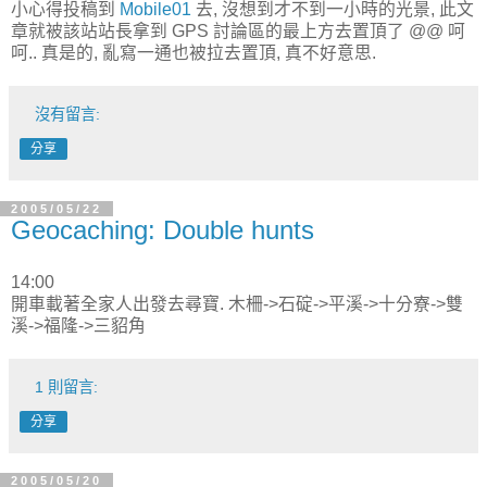
小心得投稿到
Mobile01
去, 沒想到才不到一小時的光景, 此文
章就被該站站長拿到 GPS 討論區的最上方去置頂了 @@ 呵
呵.. 真是的, 亂寫一通也被拉去置頂, 真不好意思.
沒有留言:
分享
2005/05/22
Geocaching: Double hunts
14:00
開車載著全家人出發去尋寶. 木柵->石碇->平溪->十分寮->雙
溪->福隆->三貂角
1 則留言:
分享
2005/05/20