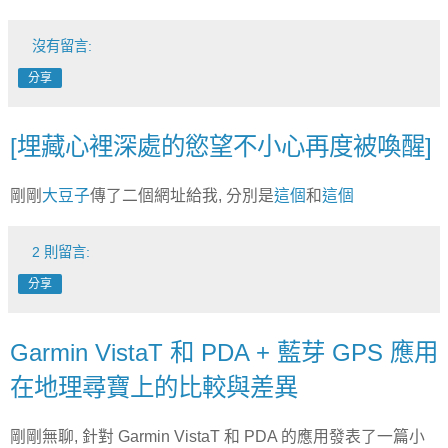
沒有留言:
分享
[埋藏心裡深處的慾望不小心再度被喚醒]
剛剛
大豆子
傳了二個網址給我, 分別是
這個
和
這個
2 則留言:
分享
Garmin VistaT 和 PDA + 藍芽 GPS 應用
在地理尋寶上的比較與差異
剛剛無聊, 針對 Garmin VistaT 和 PDA 的應用發表了一篇小