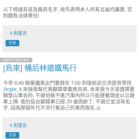
以下經過有提及廠商名字, 故先表明本人所有言論均屬實, 否
則願負法律責任!
8 則留言:
分享
2007/08/04
[烏來] 桶后林道鐵馬行
今早 6:40 騎著鐵馬出門要趕在 7:00 到達新店交流道旁等待
Jingle_tt
來接我幫忙將腳踏車載進烏來, 本來我今天是選擇要
騎登山車去的, 不過怕裝不進汽車內所以只能硬著頭皮以公路
車上陣. 我的這台腳踏車已經 20 歲高齡了, 不過它並沒有名
字, 因為那個年代不流行幫自己的東西取名 :p
6 則留言:
分享