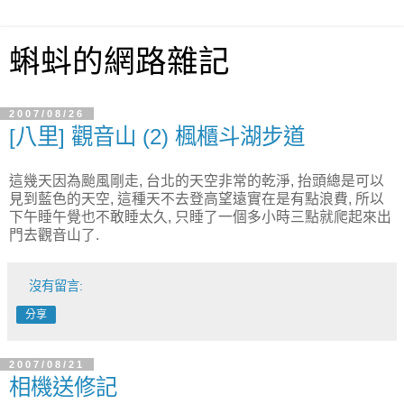
蝌蚪的網路雜記
2007/08/26
[八里] 觀音山 (2) 楓櫃斗湖步道
這幾天因為颱風剛走, 台北的天空非常的乾淨, 抬頭總是可以
見到藍色的天空, 這種天不去登高望遠實在是有點浪費, 所以
下午睡午覺也不敢睡太久, 只睡了一個多小時三點就爬起來出
門去觀音山了.
沒有留言:
分享
2007/08/21
相機送修記