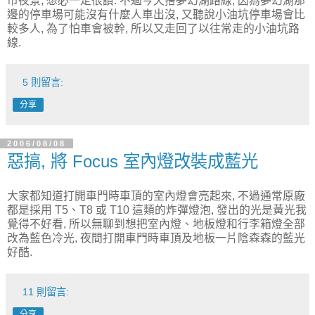
市夜景, 想必一定很讚. 不過今天捨夢幻湖路線, 因為夢幻湖那
邊的停車場可能沒有什麼人車出沒, 又聽說小油坑停車場會比
較多人, 為了怕車會被幹, 所以又走回了以往常走的小油坑路
線.
5 則留言:
分享
2006/08/08
惡搞, 將 Focus 室內燈改裝成藍光
大家都知道打開車門時車頂的室內燈會亮起來, 不過通常原廠
都是採用 T5、T8 或 T10 這類的炸彈燈泡, 發出的光是黃光我
覺得不好看, 所以無聊到想把室內燈、地板燈和行李箱燈全部
改為藍色冷光, 夜間打開車門時車頂及地板一片陰森森的藍光
好酷.
11 則留言:
分享