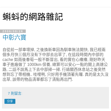
蝌蚪的網路雜記
2006/08/26
中彰六寶
自從前一部車壞掉, 之後換新車因為馴車無法開快, 我已經兩
個多月快三個月沒有下中部去出草了, 在這段時間內中部的
cache 如雨後春筍一般不斷冒出, 看的實在心癢癢, 剛好昨天
車子進廠做了 1000km 保養, 總算可以安心一點的開上高速公
路, 二話不說馬上下去中部掃一掃. 行過關西休息站之後突然
想到忘了帶相機.. 哇哩咧, 只好用手機頂著先囉. 真的是太久沒
出草, 該帶的物品清單都忘了清點再出門.
7 則留言:
分享