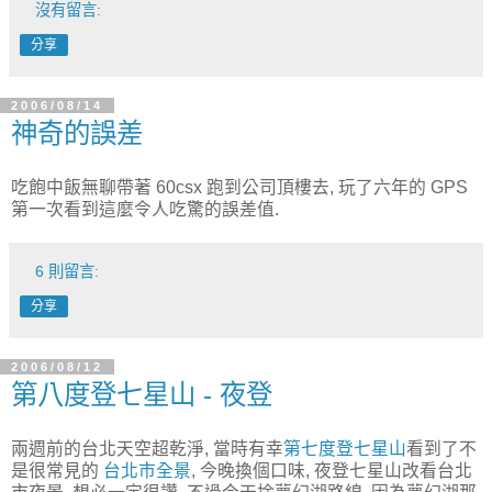
沒有留言:
分享
2006/08/14
神奇的誤差
吃飽中飯無聊帶著 60csx 跑到公司頂樓去, 玩了六年的 GPS
第一次看到這麼令人吃驚的誤差值.
6 則留言:
分享
2006/08/12
第八度登七星山 - 夜登
兩週前的台北天空超乾淨, 當時有幸
第七度登七星山
看到了不
是很常見的
台北市全景
, 今晚換個口味, 夜登七星山改看台北