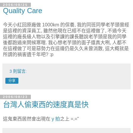
2006/08/25
Quality Care
今天小紅回原廠做 1000km 的保養, 我的同班同學老芋頭曾經
是這裡的資深員工, 雖然他現在已經不在這裡做了, 不過今天
這裡的廠長級人物以及引擎課的課長聽說老芋頭是我的同學
後都跑過來問候寒暄. 我心想老芋頭的面子還真大咧, 人都不
在這裡做了可是惡勢力在這邊仍是久久未曾消散, 這大概就是
所謂的禍害遺千年吧? :p
3 則留言:
分享
2006/08/23
台灣人偷東西的速度真是快
這鬼東西居然會出現在
y 拍
之上 =.="