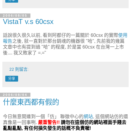
2006/08/05
VistaT v.s 60csx
話說很久很久以前, 看到阿都仔的一篇關於 60csx 的實際
使用
報告
之後, 就一直對於那台銷魂的機器很 "哈", 先前我的幾篇
文章中也有提到過 "哈" 的程度, 於是當 60csx 在台灣一上市
後.... 我又敗家了 =.="
22 則留言:
分享
2006/08/04
什麼東西都有假的
今日無意間連到一個「仿」 聯徵中心的
網站
, 這個網站仿的還
真像是一回事咧.
嚴重警告!!
請勿在這個仿的網站裡面手賤去
亂點亂點, 有任何損失發生的話概不負責喔!