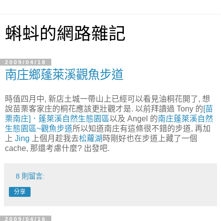
蝌蚪的網路雜記
2009/04/18
南庄鄉蓬萊溪觀魚步道
時值四月中, 新店土城一帶山上已經可以看見油桐花開了, 想
說苗栗客家庄的桐花應該更壯觀才是. 以前拜讀過 Tony 的
[苗
栗南庄]．蓬萊溪自然生態園區
以及 Angel 的
南庄蓬萊溪自然
生態園區~觀魚步道
所以知道南庄有這條很不錯的步道, 再加
上
Jing
上個月趁我去
松蘿湖
時剛好也在步道上藏了一個
cache, 那還考慮什麼? 出發吧.
8 則留言:
分享
2009/04/16