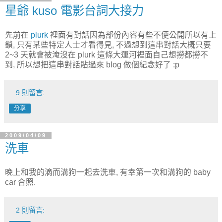
星爺 kuso 電影台詞大接力
先前在
plurk
裡面有對話因為部份內容有些不便公開所以有上
鎖, 只有某些特定人士才看得見, 不過想到這串對話大概只要
2~3 天就會被淹沒在 plurk 這條大運河裡面自己想撈都撈不
到, 所以想把這串對話貼過來 blog 做個紀念好了 :p
9 則留言:
分享
2009/04/09
洗車
晚上和我的滴而溝狗一起去洗車, 有幸第一次和溝狗的 baby
car 合照.
2 則留言: