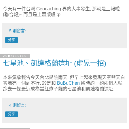
今天有一件台灣 Geocaching 界的大事發生, 那就是上報啦
(聯合報)~ 而且是上頭版喔 :p
5 則留言:
分享
2008/10/10
七星池、凱達格蘭遺址 (虛晃一招)
本來氣象報告今天台北是陰雨天, 但早上起來發現天空藍天白
雲漂亮一個到不行, 於是和
BuBuChen
臨時約一約兩個人就
跑去一探最近成為當紅炸子雞的七星池和凱達格蘭遺址.
4 則留言:
分享