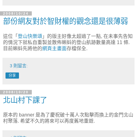
2008/10/24
部份網友對於智財權的觀念還是很薄弱
這位「
登山快樂頌
」的版主好像太超過了一點, 在未事先告知
的情況下就私自重製並散佈蝌蚪的登山航跡數量高達 11 條.
目前蝌蚪先將他的
網頁主畫面
存檔保全.
3 則留言:
分享
2008/10/20
北山村下課了
原本的 banner 是為了慶祝破十萬人次點擊而換上的金門北山
村聚落. 希望不久的將來可以再度舊地重遊.