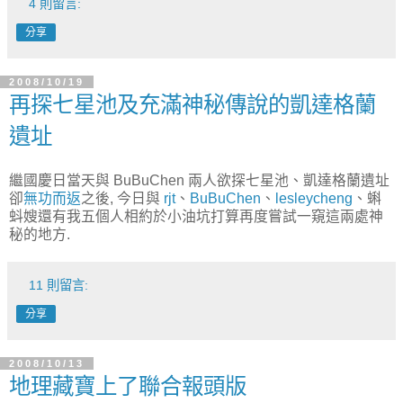
4 則留言:
分享
2008/10/19
再探七星池及充滿神秘傳說的凱達格蘭
遺址
繼國慶日當天與 BuBuChen 兩人欲探七星池、凱達格蘭遺址
卻
無功而返
之後, 今日與
rjt
、
BuBuChen
、
lesleycheng
、蝌
蚪嫂還有我五個人相約於小油坑打算再度嘗試一窺這兩處神
秘的地方.
11 則留言:
分享
2008/10/13
地理藏寶上了聯合報頭版