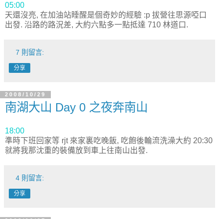
05:00
天還沒亮, 在加油站睡醒是個奇妙的經驗 :p 拔營往思源啞口
出發. 沿路的路況差, 大約六點多一點抵達 710 林道口.
7 則留言:
分享
2008/10/29
南湖大山 Day 0 之夜奔南山
18:00
準時下班回家等 rjt 來家裏吃晚飯, 吃飽後輪流洗澡大約 20:30
就將我那沈重的裝備放到車上往南山出發.
4 則留言:
分享