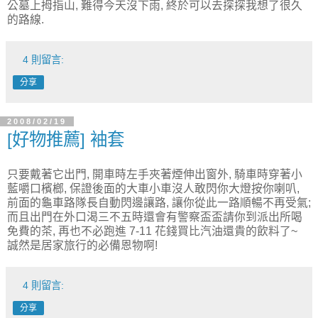
公墓上拇指山, 難得今天沒下雨, 終於可以去探探我想了很久
的路線.
4 則留言:
分享
2008/02/19
[好物推薦] 袖套
只要戴著它出門, 開車時左手夾著煙伸出窗外, 騎車時穿著小
藍嚼口檳榔, 保證後面的大車小車沒人敢閃你大燈按你喇叭,
前面的龜車路隊長自動閃邊讓路, 讓你從此一路順暢不再受氣;
而且出門在外口渴三不五時還會有警察盃盃請你到派出所喝
免費的茶, 再也不必跑進 7-11 花錢買比汽油還貴的飲料了~
誠然是居家旅行的必備恩物啊!
4 則留言:
分享