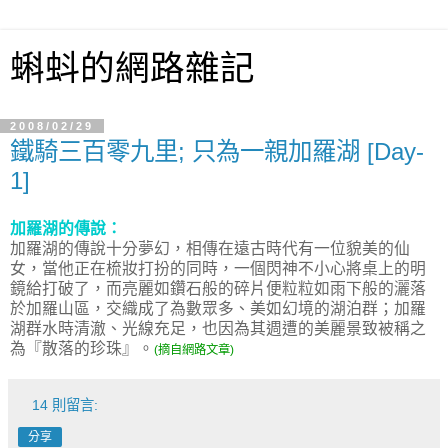
蝌蚪的網路雜記
2008/02/29
鐵騎三百零九里; 只為一親加羅湖 [Day-
1]
加羅湖的傳說：
加羅湖的傳說十分夢幻，相傳在遠古時代有一位貌美的仙
女，當他正在梳妝打扮的同時，一個閃神不小心將桌上的明
鏡給打破了，而亮麗如鑽石般的碎片便粒粒如雨下般的灑落
於加羅山區，交織成了為數眾多、美如幻境的湖泊群；加羅
湖群水時清澈、光線充足，也因為其週遭的美麗景致被稱之
為『散落的珍珠』。
(摘自網路文章)
14 則留言:
分享