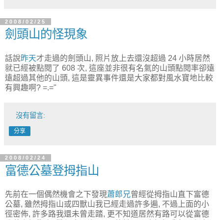
2008/02/25
劍頭山的怪現象
話說
昨天
才走過的劍頭山, 照片放上去還沒超過 24 小時居然
就已經被點閱了 608 次, 這座並非很有名氣的山頭點閱率卻遠
遠超過其他的山頭, 這是靈異事件還是大家都對風水寶地比較
有興趣啊? =.="
沒有留言:
分享
2008/02/24
富德公墓登拇指山
先前在一個偶然機會之下發現
蕭郎兄
曾經從拇指山直下富德
公墓, 雖然拇指山或四獸山我已經走過許多遍, 不過上面的小
徑密佈, 許多路我還未曾走踏, 更不知道居然有路可以從富德