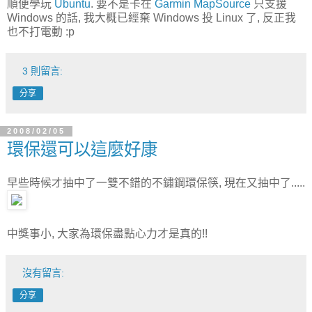
順便學玩
Ubuntu
. 要不是卡在
Garmin MapSource
只支援
Windows 的話, 我大概已經棄 Windows 投 Linux 了, 反正我
也不打電動 :p
3 則留言:
分享
2008/02/05
環保還可以這麼好康
早些時候才抽中了一雙不錯的不鏽鋼環保筷, 現在又抽中了.....
中獎事小, 大家為環保盡點心力才是真的!!
沒有留言:
分享