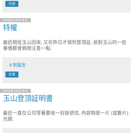
分享
2006/05/04
特權
最近剛從玉山回來, 又在昨日才領到登頂証, 故對玉山的一些
事情都會稍微注意一點.
8 則留言:
分享
2006/05/03
玉山登頂証明書
最近一直在公司等著要收一封掛號信, 內容物是一片 (或數片)
光碟.