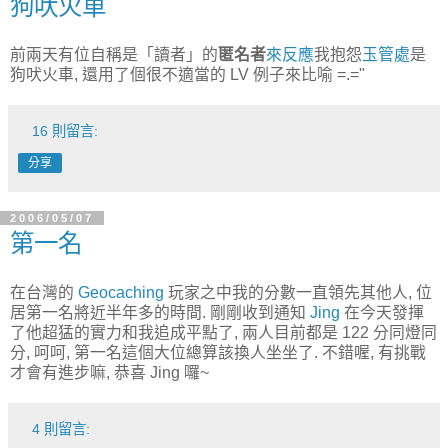
狗吠火車
前兩天有位自稱是「讀者」的
匿名者
來反應
我抱怨
玉管處
是
狗吠火車, 還用了個很不適當的 LV 例子來比喻 =.="
16 則留言:
分享
2006/05/07
第一名
在台灣的
Geocaching
玩家之中我的分數一直領先其他人, 位
居第一名將近半年多的時間. 剛剛收到通知
Jing
在今天發揮
了他超猛的實力和我追成平點了, 兩人目前都是 122 分同燈同
分, 呵呵, 第一名這個大位總算該換人坐坐了. 不錯喔, 有挑戰
才會有進步嘛, 恭喜 Jing 囉~
4 則留言: