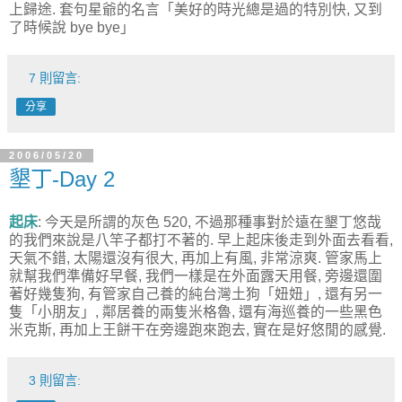
上歸途. 套句星爺的名言「美好的時光總是過的特別快, 又到
了時候說 bye bye」
7 則留言:
分享
2006/05/20
墾丁-Day 2
起床
: 今天是所謂的灰色 520, 不過那種事對於遠在墾丁悠哉
的我們來說是八竿子都打不著的. 早上起床後走到外面去看看,
天氣不錯, 太陽還沒有很大, 再加上有風, 非常涼爽. 管家馬上
就幫我們準備好早餐, 我們一樣是在外面露天用餐, 旁邊還圍
著好幾隻狗, 有管家自己養的純台灣土狗「妞妞」, 還有另一
隻「小朋友」, 鄰居養的兩隻米格魯, 還有海巡養的一些黑色
米克斯, 再加上王餅干在旁邊跑來跑去, 實在是好悠閒的感覺.
3 則留言: