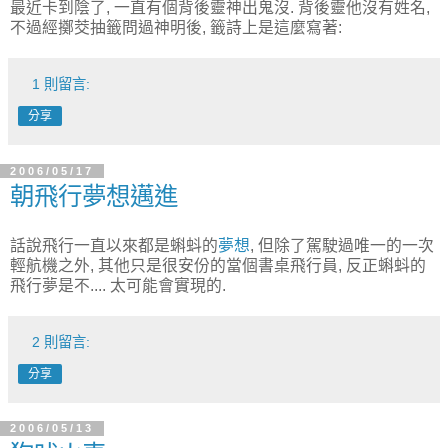
最近卡到陰了, 一直有個背後靈神出鬼沒. 背後靈他沒有姓名,
不過經擲茭抽籤問過神明後, 籤詩上是這麼寫著:
1 則留言:
分享
2006/05/17
朝飛行夢想邁進
話說飛行一直以來都是蝌蚪的
夢想
, 但除了駕駛過唯一的一次
輕航機之外, 其他只是很安份的當個書桌飛行員, 反正蝌蚪的
飛行夢是不.... 太可能會實現的.
2 則留言:
分享
2006/05/13