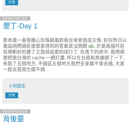
分享
2006/05/19
墾丁-Day 1
原本還一直很擔心珍珠颱風對南台灣會造成災情, 好在昨日以
電話詢問過民宿管家得到的答案是沒問題
. 於是兩個月前
(註)
就規劃好的墾丁之旅就這麼的成行了. 在南下的途中, 我想順
便把南台灣的 cache 一網打盡, 所以在台南和高雄繞了一下,
多跑了五個地方, 不過這五個地方我們全家都不曾去過, 大家
一起去晃晃也還不錯.
5 則留言:
分享
2006/05/18
背後靈