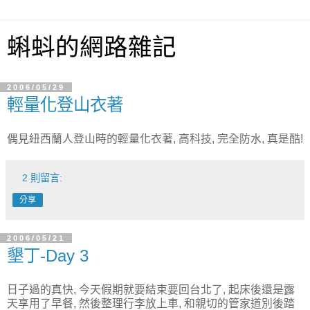
蝌蚪的網路雜記
2006/05/29
輕量化登山衣著
偶見紐西蘭人登山時的輕量化衣著, 高科技, 完全防水, 真是酷!
2 則留言:
分享
2006/05/21
墾丁-Day 3
日子過的真快, 今天假期就要結束要回台北了, 起床後還是露
天享用了早餐, 然後整理行李放上車, 和親切的管家道別後踏