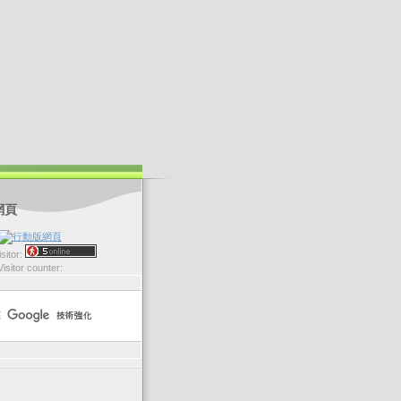
網頁
sitor:
Visitor counter: