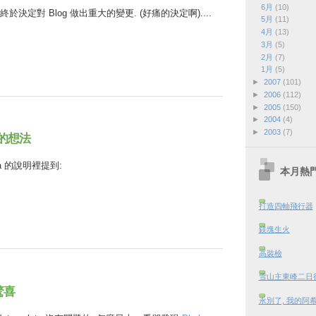
6月
(10)
決定對 Blog 做出重大的變更. (好痛的決定啊)....
5月
(11)
4月
(13)
3月
(5)
2月
(7)
1月
(5)
►
2007
(101)
►
2006
(112)
►
2005
(150)
►
2004
(4)
►
2003
(7)
a 的想法
a 的說明裡提到:
本月熱
打造四軸飛行器
鎂塊生火
高裝檢
雪山主東峰二日行 
驚喜
永別了, 我的阿