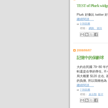
TEST of Plurk widg
Plurk 好像比 twitter
繼續閱讀.....
0 則回應
標籤：
網路、資訊
2008/06/07
記憶中的保齡球
大約在民國 79~80
蚪還是在學的學生, 不
局大概要 $120 左右
的負擔, 所以我稱他為
繼續閱讀.....
7 則回應
標籤：
未分類
,
影片