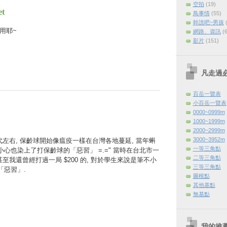
空拍
(19)
et
鳥事情
(55)
幹譙吧~男孩
 好用耶~
網路、資訊
(
影片
(151)
凡走過
百岳一覽表
小百岳一覽表
0000~0999m
1000~1999m
2000~2999m
3000~3952m
 年代左右, 保齡球開始像瘟疫一樣在台灣各地蔓延, 當年蝌
一等三角點
小心也染上了打保齡球的「惡習」 =.=" 當時在台北市一
二等三角點
, 甚至我還曾經打過一局 $200 的, 對於學生來說是筆不小
三等三角點
「惡習」.
圖根點
其他基點
無基點
我的推