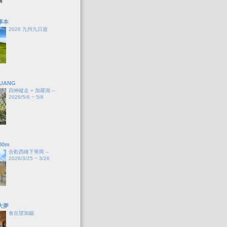
事本
2026 九州九日遊
HUANG
四神縱走 + 加羅湖 --
2026/5/6 ~ 5/8
00m
合歡西峰下華岡 --
2026/3/25 ~ 3/26
大夢
食在望加錫