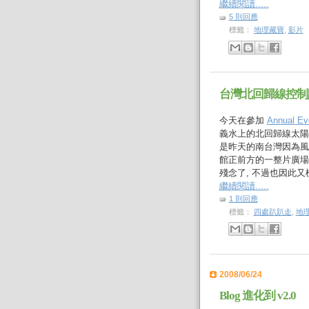
繼續閱讀.....
5 則回應
標籤：
地理藏寶
,
影片
台灣北回歸線控制
今天在參加
Annual Eve
義水上的北回歸線太陽
是昨天的南台灣因為風
館正前方的一整片廣場大淹水
殘念了, 不過也因此
繼續閱讀.....
1 則回應
標籤：
四處趴趴走
,
地
2008/06/24
Blog 進化到 v2.0