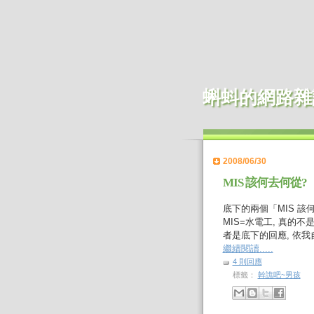
蝌蚪的網路雜
2008/06/30
MIS 該何去何從?
底下的兩個「MIS 
MIS=水電工, 真的
者是底下的回應, 依
繼續閱讀.....
4 則回應
標籤：
幹譙吧~男孩