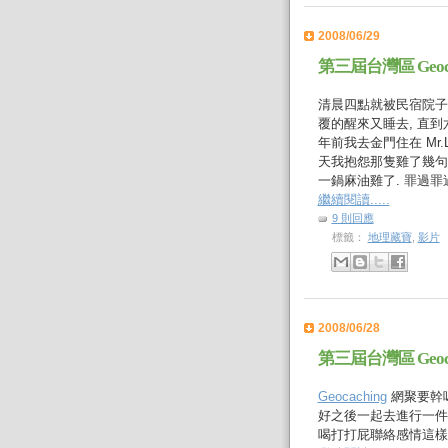
2008/06/29
第三屆台灣區 Geocac
清晨四點就被民宿院子
覆的醒來又睡去, 直到
年前我去金門住在 Mr.
天我抱怨那隻雞了幾句,
一鍋麻油雞了. 罪過罪過.
繼續閱讀.....
9 則回應
標籤：
地理藏寶
,
影片
2008/06/28
第三屆台灣區 Geocac
Geocaching
網聚要幹嗎
好之後一起去進行一件
喝打打屁聯絡感情這樣吧