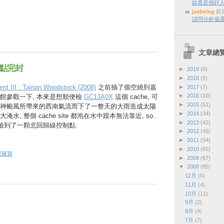
妳真是個好
jasbeing
於2
請問分析儀還
文章總
點完封
►
2019
(6)
►
2018
(5)
nt III : Tainan Woodstock (2008)
之前抽了個空繞到嘉
►
2017
(7)
►
2016
(10)
館參觀一下, 本來是想順便檢
GC13A0X
這個 cache, 可
►
2015
(51)
神颱風所帶來的西南氣流而下了一整天的大雨造成太陽
►
2014
(34)
, 整個 cache site 都泡在水中跟本無法靠近, so..
►
2013
(42)
又檢到了一顆北回歸線控制點.
►
2012
(49)
►
2011
(54)
►
2010
(65)
理藏寶
►
2009
(67)
▼
2008
(85)
12月
(6)
11月
(4)
10月
(11)
9月
(2)
8月
(4)
7月
(7)