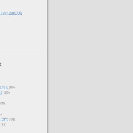
Super 首航試飛
類
仙則名
(86)
文
(60)
100)
6)
DIY)
(36)
(57)