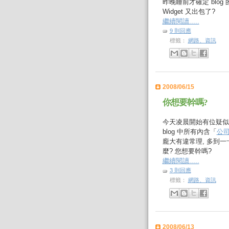
昨晚睡前才確定 blog 
Widget 又出包了?
繼續閱讀.....
9 則回應
標籤：
網路、資訊
2008/06/15
你想要幹嗎?
今天凌晨開始有位疑似是
blog 中所有內含「
公
龐大有違常理, 多到
麼? 您想要幹嗎?
繼續閱讀.....
3 則回應
標籤：
網路、資訊
2008/06/13