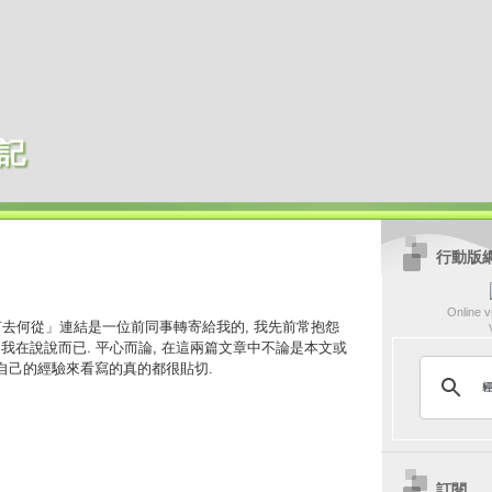
記
行動版
Online vi
該何去何從」連結是一位前同事轉寄給我的, 我先前常抱怨
不是我在說說而已. 平心而論, 在這兩篇文章中不論是本文或
我自己的經驗來看寫的真的都很貼切.
訂閱