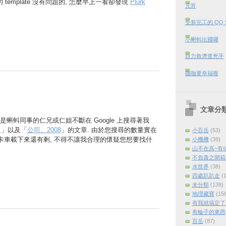
的 template 沒有問題的, 怎麼早上一看卻發現
Plurk
元宵
全新完工的 QQ 
小蝌蚪出國囉
自力救濟查兇手
咖咖要幸福喔
文章分
蝌蚪同事的仁兄或仁姐不斷在 Google 上搜尋著我
司
」以及「
公司、2008
」的文章. 由於您搜尋的數量實在
小百岳
(53)
一卡車載下來還有剩, 不得不讓我合理的懷疑您想要找什
小機機
(39)
山不在高~有
不負責之開箱
水世界
(38)
四處趴趴走
(
未分類
(139)
地理藏寶
(15
有我就搞定了 (
有輪子的東西
百岳
(87)