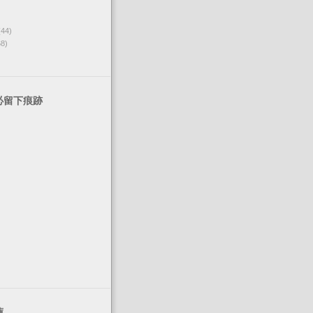
(44)
68)
必留下痕跡
薦