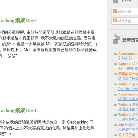
發表文章
hing 網聚 Day2
所有留言
裡的公雞吵醒, 由於時間還早所以就繼續在雞啼聲中反
六點半過後才真正起床. 我不太敢抱怨這幾隻雞, 因為幾
最新留
L 的家中, 也是一大早就被 Mr.L 家後院的雞啼給吵醒, 白
 等到晚上回 Mr.L 家裏發現那隻雞已經躺在鍋子裡變成
Anonymou
.. @@"
👍👍👍👍
Tadpole
於20
Re: 困擾的窗外
困擾的窗外
請問除了殺蟲
Tadpole
於20
Re: Unknown
Anonymou
請問頭燈本來是三
Tadpole
於20
外面生活很辛
hing 網聚 Day1
Tadpole
於20
已經很多年
? 依我的經驗通常網聚就是集合一群 Geocaching 同
300
於2021-
單憑個人之力不太容易完成的任務, 然後再加上吃吃喝
現在還打嗎
? :p
哲人日已遠