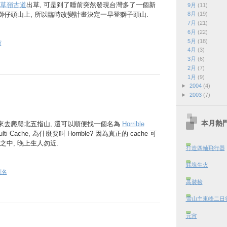
草嶺古道
出草, 可是到了睡前突然發現台灣多了一個新
9月
(11)
新店獅仔頭山上, 所以臨時改變計畫決定一早登獅子頭山.
8月
(19)
7月
(21)
6月
(22)
5月
(18)
寶
4月
(3)
3月
(6)
2月
(7)
1月
(9)
►
2004
(4)
►
2003
(7)
本月熱
定來去爬爬北五指山, 還可以順便找一個名為
Horrible
lti Cache, 為什麼要叫 Horrible? 因為真正的 cache 可
中, 晚上生人勿近.
打造四軸飛行器
鎂塊生火
則名
高裝檢
雪山主東峰二日行 
元宵