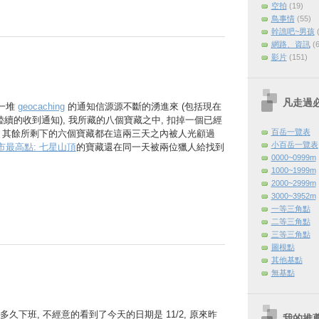
空拍
(19)
鳥事情
(55)
幹譙吧~男孩
網路、資訊
(
影片
(151)
凡走過
 一堆
geocaching
的通知信源源不斷的湧進來 (包括現在
還陸續的收到通知), 我所藏的八個寶藏之中, 扣掉一個已經
百岳一覽表
灣, 其餘所剩下的六個寶藏都在這兩三天之內被人光顧過
小百岳一覽表
市最高點: 七星山頂
的寶藏還在同一天被兩位獵人給找到
0000~0999m
1000~1999m
2000~2999m
3000~3952m
一等三角點
二等三角點
三等三角點
圖根點
其他基點
無基點
久下班, 不經意的看到了今天的日期是 11/2, 原來昨
我的推