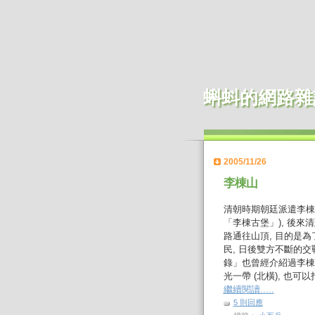
蝌蚪的網路雜
2005/11/26
李棟山
清朝時期朝廷派遣李棟
「李棟古堡」), 後來
路通往山頂, 目的是
民, 日後雙方不斷的
錄」也曾經介紹過李棟
光一帶 (北橫), 也
繼續閱讀.....
5 則回應