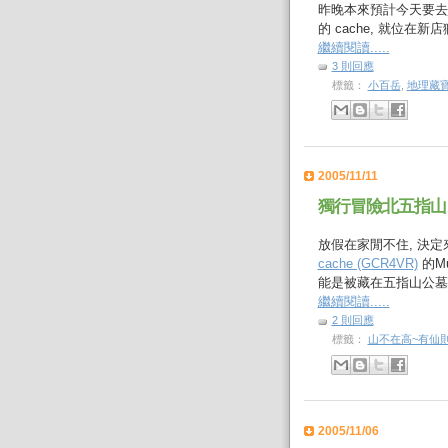
昨晚本來預計今天要去
的 cache, 就位在
繼續閱讀.....
3 則回應
標籤：
小百岳
,
地理藏
2005/11/11
獨行冒險北五指山
放假在家閒不住, 決
cache (GCR4VR)
的Mu
能是被藏在五指山公墓之
繼續閱讀.....
2 則回應
標籤：
山不在高~有仙
2005/11/06