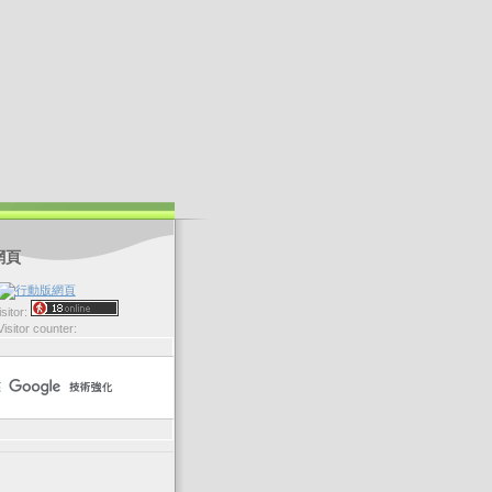
網頁
sitor:
Visitor counter: