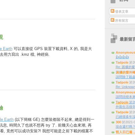
發表文章
所有留言
現
最新留
e Earth
可以直接從 GPS 裝置下載資料, X 的, 我是大
Anonymou
 去用力寫出 .kmz 檔, 神經病.
👍👍👍👍
Tadpole
於20
Re: 困擾的窗外
困擾的窗外
請問除了殺蟲
Tadpole
於20
Re: Unknown
Anonymou
請問頭燈本來是三
Tadpole
於20
外面生活很辛
驗
Tadpole
於20
已經很多年
le Earth
(以下簡稱 GE) 怎麼裝都裝不起來, 總是得到一
300
於2021-
訊息, 時間久了也就不想再 try 了. 前幾天心血來潮, 再
現在還打嗎
看, 竟然可以成功安裝?! 我想可能是之前下載的檔案不
哲人日已遠