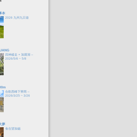
事本
2026 九州九日遊
HUANG
四神縱走 + 加羅湖 --
2026/5/6 ~ 5/8
00m
合歡西峰下華岡 --
2026/3/25 ~ 3/26
大夢
食在望加錫