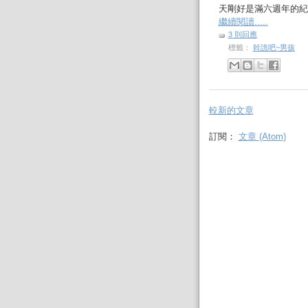
天剛好是滿六週年的紀念
繼續閱讀.....
3 則回應
標籤：
幹譙吧~男孩
較新的文章
訂閱：
文章 (Atom)