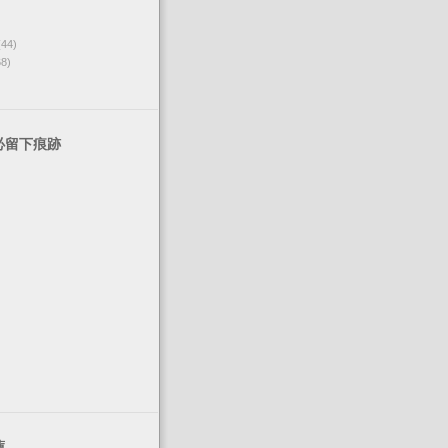
(44)
68)
必留下痕跡
薦