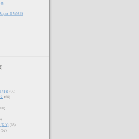
希希
Super 首航試飛
類
仙則名
(86)
文
(60)
100)
6)
DIY)
(36)
(57)