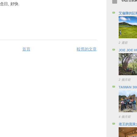
日, 好快.
艾倫陳的記
2 週前
首頁
較舊的文章
JOE JOE 
2 個月前
TAIWAN 30
4 個月前
老王的流浪