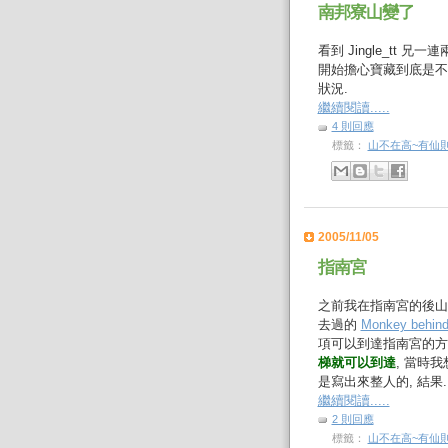
南邦寮山變了
看到 Jingle_tt 兄
開始擔心寶藏到底是不是
狀況.
繼續閱讀.....
4 則回應
標籤：
山不在高~有仙
2005/11/05
指南宮
之前我在指南宮的後山 "猴
去過的
Monkey behind
項可以到達指南宮的方
梯就可以到達
, 當時
是寫出來整人的, 結果
繼續閱讀.....
2 則回應
標籤：
山不在高~有仙