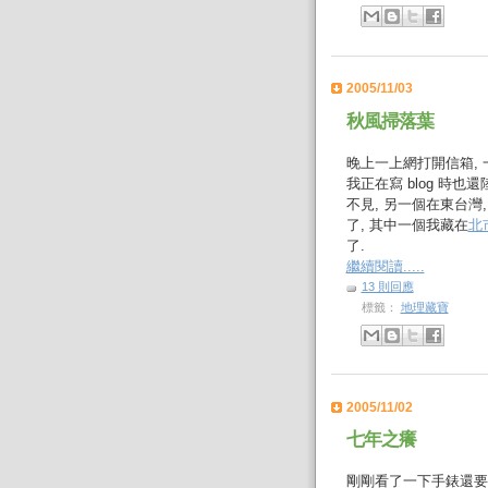
2005/11/03
秋風掃落葉
晚上一上網打開信箱,
我正在寫 blog 時也
不見, 另一個在東台
了, 其中一個我藏在
北
了.
繼續閱讀.....
13 則回應
標籤：
地理藏寶
2005/11/02
七年之癢
剛剛看了一下手錶還要多