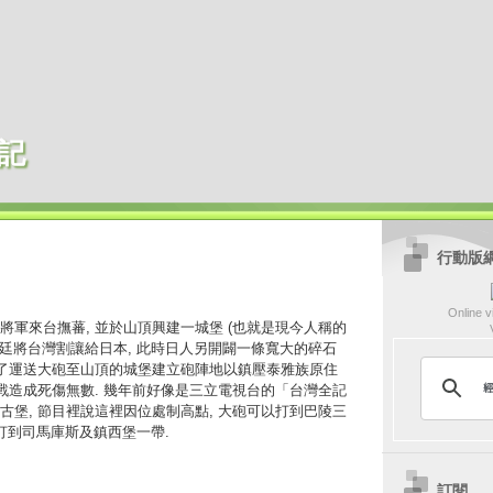
記
行動版
Online vi
將軍來台撫蕃, 並於山頂興建一城堡 (也就是現今人稱的
清廷將台灣割讓給日本, 此時日人另開闢一條寬大的碎石
為了運送大砲至山頂的城堡建立砲陣地以鎮壓泰雅族原住
交戰造成死傷無數. 幾年前好像是三立電視台的「台灣全記
古堡, 節目裡說這裡因位處制高點, 大砲可以打到巴陵三
可以打到司馬庫斯及鎮西堡一帶.
訂閱