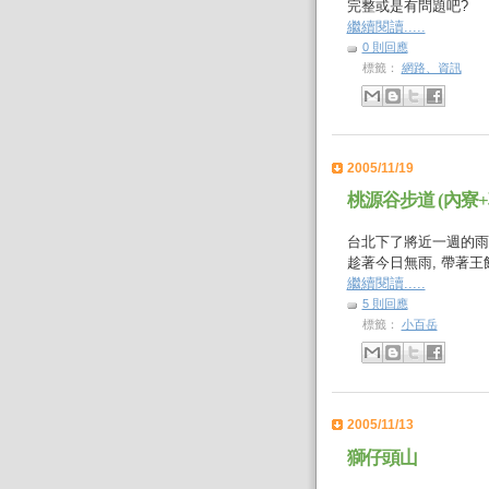
完整或是有問題吧?
繼續閱讀.....
0 則回應
標籤：
網路、資訊
2005/11/19
桃源谷步道 (內寮+
台北下了將近一週的雨,
趁著今日無雨, 帶著
繼續閱讀.....
5 則回應
標籤：
小百岳
2005/11/13
獅仔頭山