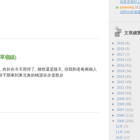
妳真是個好
jasbeing
於2
請問分析儀還
文章總
►
2019
(6)
►
2018
(5)
►
2017
(7)
草嶺線)
►
2016
(10)
►
2015
(51)
 終於在今天雨停了, 雖然還是陰天, 但我和老爸兩個人
►
2014
(34)
王餅干開車到東北角的桃源谷步道散步.
►
2013
(42)
►
2012
(49)
►
2011
(54)
►
2010
(65)
►
2009
(67)
►
2008
(85)
►
2007
(101)
►
2006
(112)
▼
2005
(150)
12月
(7)
11月
(10)
10月
(17)