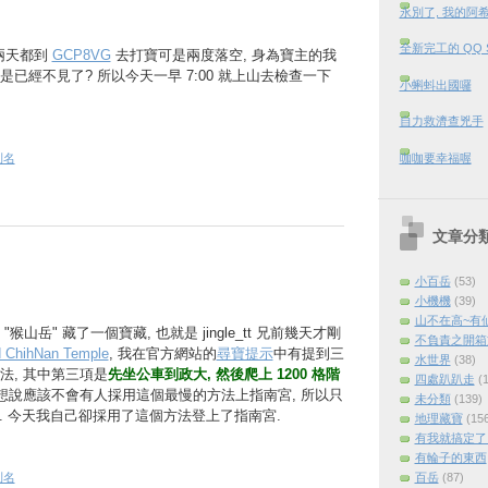
永別了, 我的阿
全新完工的 QQ 
一連兩天都到
GCP8VG
去打寶可是兩度落空, 身為寶主的我
已經不見了? 所以今天一早 7:00 就上山去檢查一下
小蝌蚪出國囉
自力救濟查兇手
咖咖要幸福喔
則名
文章分
小百岳
(53)
小機機
(39)
山不在高~有
山岳" 藏了一個寶藏, 也就是 jingle_tt 兄前幾天才剛
不負責之開箱
 ChihNan Temple
, 我在官方網站的
尋寶提示
中有提到三
水世界
(38)
法, 其中第三項是
先坐公車到政大, 然後爬上 1200 格階
四處趴趴走
(
我想說應該不會有人採用這個最慢的方法上指南宮, 所以只
未分類
(139)
.. 今天我自己卻採用了這個方法登上了指南宮.
地理藏寶
(15
有我就搞定了 (
有輪子的東西
則名
百岳
(87)