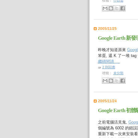
標籤：
小百岳
2005/11/25
Google Earth 新發
昨晚才知道原來
Googl
笨蛋, 還 K 了一堆 tag
繼續閱讀.....
2 則回應
標籤：
未分類
2005/11/24
Google Earth 初體
之前電腦活見鬼,
Goog
個編號為 6002 的錯誤
重新下載一次來安裝看