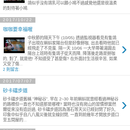
鴿似乎沒有鴿乳可以餵小鳩不過感覺他還是很溫柔
的對待著小鳩.
2017/10/22
咖咖要幸福喔
中秋節的隔天下午 (10/05) 透過監視器看見有隻鴿
›
子出現在蝌蚪家陽台但是好像掰咖, 出去看時他就已
經飛走了不見蛋. 隔一天 10/06 一大早帶著湯圓去
陽台上班時有隻鴿子從天而降, 降落後走路是掰咖
的, 對了, 就是他! 不知道受了甚麼傷? 在外面討生活很辛苦, 如果
又受了傷...
2 則留言:
2017/07/07
砂卡礑步道
›
砂卡礑步道舊稱 "神秘谷", 早在 2~30 年前蝌蚪就曾經看過神秘谷
的路標但一直也不知道那是哪裡? 當時也沒有爬山的習慣想當然
爾從來沒有造訪過, 砂卡礑步道因為落石等天災已經封閉了好久,
印象中似乎自八八風災後就全線封閉, 一直到前幾年才開放步道口
至五間屋的...