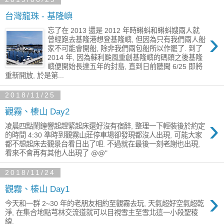
台灣龍珠 - 基隆嶼
忘了在 2013 還是 2012 年時蝌蚪和蝌蚪嫂兩人就
›
曾經跑去基隆港想登基隆嶼, 但因為只有我們兩人船
家不可能會開船, 除非我們兩包船所以作罷了. 到了
2014 年, 因為蘇利颱風重創基隆嶼的碼頭之後基隆
嶼便開始長達五年的封島, 直到日前聽聞 6/25 即將
重新開放, 於是第...
2018/11/25
觀霧、榛山 Day2
›
凌晨四點鬧鐘響起趕緊起床還好沒有宿醉, 整理一下輕裝後於約定
的時間 4:30 準時到觀霧山莊停車場卻發現都沒人出現, 可能大家
都不想起床去觀景台看日出了吧. 不過就在最後一刻老謝也出現,
看來不會再有其他人出現了 @@"
2018/11/24
觀霧、榛山 Day1
›
今天和一群 2~30 年的老朋友相約至觀霧去玩, 天氣超好空氣超乾
淨, 在集合地點芎林交流道就可以目視雪主至雪北這一小段聖稜
線.