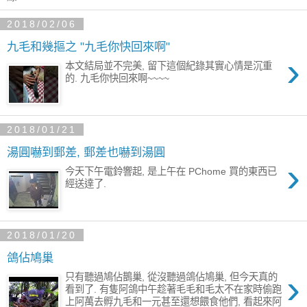
2018/02/06
九毛和幾摳之 "九毛你快回來啊"
›
本文結局並不完美, 留下這個紀錄其實心情是沉重
的. 九毛你快回來啊~~~~
2018/01/21
湯圓嚇到郵差, 郵差也嚇到湯圓
›
今天下午電鈴響起, 是上午在 PChome 買的東西已
經送達了.
2018/01/20
鴿佔鳩巢
›
只有聽過鳩佔鵲巢, 從沒聽過鴿佔鳩巢, 但今天真的
看到了. 有隻阿鴿中午趁著毛毛和毛太不在家時偷跑
上阿萬去孵九毛和一元甚至還想餵食他們, 看起來阿