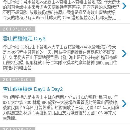
›
今日行程：弓水營地->頭鷹山->奇峻山->奇峻山營地(宿) 昨天傍晚
的部落會議中本來考慮今天要推進至匹匹達, 但匹匹達的水源狀況
不明不想冒險, 故最後仍然維持原計畫還是推至奇峻山營地就好.
今天的路程只有 4.6km 比昨天的 7km 還短但並沒有比昨天好走...
2019/10/08
雪山西稜縱走 Day3
›
今日行程：火石山下營地->大南山西鞍營地->弓水營地(宿) 今天
是本次行程中最輕鬆的一天, 因為這個距離實在有點尷尬不好安
排. 如果從火石山下營地摸早黑出發, 晚上是可以往前推進到奇峻
山營地沒錯, 但那樣就不符合本隊不摸黑的糜爛精神 (誤), 而且往
前推到奇峻山營...
2019/10/07
雪山西稜縱走 Day1 & Day2
›
雪山西稜指的是由雪山主峰向西南方分支出去的稜脈, 民國 88 年
921 大地震 230 林道 9K 處發生大崩塌故雪管處封閉雪山西稜線,
後於民國 99 年四月曾經重新短暫開放了三年, 民國 102 年又因蘇
力颱風重創林道而再度封閉, 因山友力爭最後於民國 106 年才又
重新開...
2019/06/29