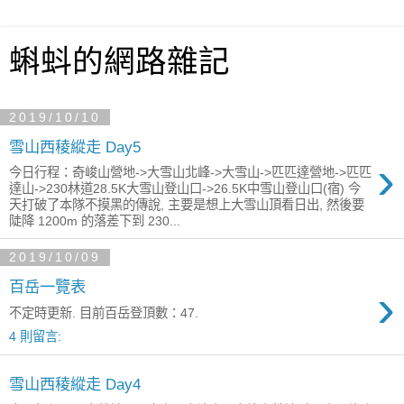
蝌蚪的網路雜記
2019/10/10
雪山西稜縱走 Day5
›
今日行程：奇峻山營地->大雪山北峰->大雪山->匹匹達營地->匹匹
達山->230林道28.5K大雪山登山口->26.5K中雪山登山口(宿) 今
天打破了本隊不摸黑的傳說, 主要是想上大雪山頂看日出, 然後要
陡降 1200m 的落差下到 230...
2019/10/09
百岳一覽表
›
不定時更新. 目前百岳登頂數：47.
4 則留言:
雪山西稜縱走 Day4