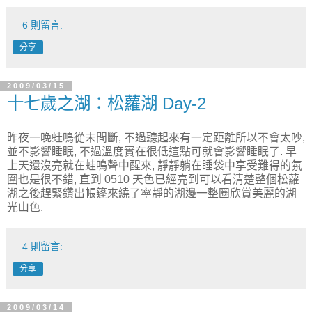
6 則留言:
分享
2009/03/15
十七歲之湖：松蘿湖 Day-2
昨夜一晚蛙鳴從未間斷, 不過聽起來有一定距離所以不會太吵,
並不影響睡眠, 不過溫度實在很低這點可就會影響睡眠了. 早
上天還沒亮就在蛙鳴聲中醒來, 靜靜躺在睡袋中享受難得的氛
圍也是很不錯, 直到 0510 天色已經亮到可以看清楚整個松蘿
湖之後趕緊鑽出帳篷來繞了寧靜的湖邊一整圈欣賞美麗的湖
光山色.
4 則留言:
分享
2009/03/14