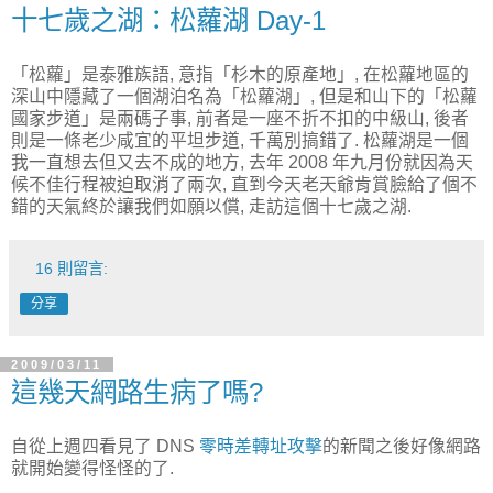
十七歲之湖：松蘿湖 Day-1
「松蘿」是泰雅族語, 意指「杉木的原產地」, 在松蘿地區的
深山中隱藏了一個湖泊名為「松蘿湖」, 但是和山下的「松蘿
國家步道」是兩碼子事, 前者是一座不折不扣的中級山, 後者
則是一條老少咸宜的平坦步道, 千萬別搞錯了. 松蘿湖是一個
我一直想去但又去不成的地方, 去年 2008 年九月份就因為天
候不佳行程被迫取消了兩次, 直到今天老天爺肯賞臉給了個不
錯的天氣終於讓我們如願以償, 走訪這個十七歲之湖.
16 則留言:
分享
2009/03/11
這幾天網路生病了嗎?
自從上週四看見了 DNS
零時差轉址攻擊
的新聞之後好像網路
就開始變得怪怪的了.