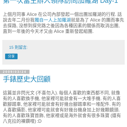
第一次當主辦人領隊訪問加羅湖 Day-1
上個月同事 Alice 在公司內部發起一個出團加羅湖的行程. 話
說去年二月份我
獨自一人上加羅湖
就是為了 Alice 的團而事先
去探路, 沒想到探完路之後因為各種因素的關係而取消出團,
直到一年後的今天才又由 Alice 重新發起組團.
15 則留言:
分享
2009/03/24
手錶歷史大回顧
這篇並非閃光文 (不喜勿入). 每個人喜歡的東西都不同, 就像
有的人喜歡換手機, 他家裡可能就會有一大堆手機. 有的人喜
歡腳踏車, 他家裡可能就會有好幾台腳踏車和一堆配件. 有的
人喜歡攝影, 他家裡可能就會有好幾台機身加上好幾顆鏡頭.
有的人喜歡珠寶首飾, 他家裡或是海外就會有很多珠寶 (還有
八克拉的裸鑽哩) :D