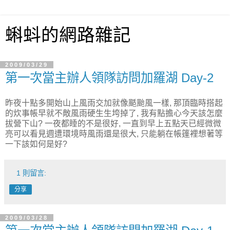
蝌蚪的網路雜記
2009/03/29
第一次當主辦人領隊訪問加羅湖 Day-2
昨夜十點多開始山上風雨交加就像颳颱風一樣, 那頂臨時搭起
的炊事帳早就不敵風雨硬生生垮掉了, 我有點擔心今天該怎麼
拔營下山? 一夜都睡的不是很好, 一直到早上五點天已經微微
亮可以看見週遭環境時風雨還是很大, 只能躺在帳篷裡想著等
一下該如何是好?
1 則留言:
分享
2009/03/28