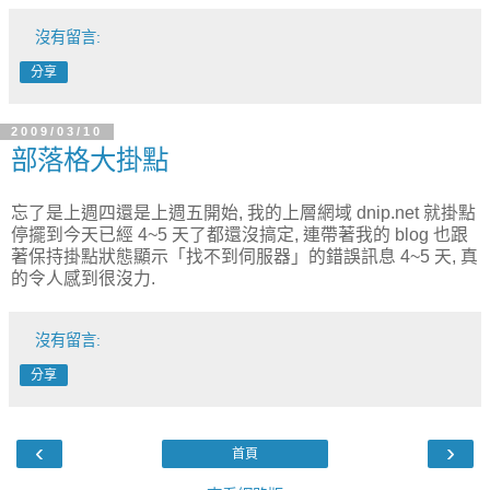
沒有留言:
分享
2009/03/10
部落格大掛點
忘了是上週四還是上週五開始, 我的上層網域 dnip.net 就掛點
停擺到今天已經 4~5 天了都還沒搞定, 連帶著我的 blog 也跟
著保持掛點狀態顯示「找不到伺服器」的錯誤訊息 4~5 天, 真
的令人感到很沒力.
沒有留言:
分享
‹
›
首頁