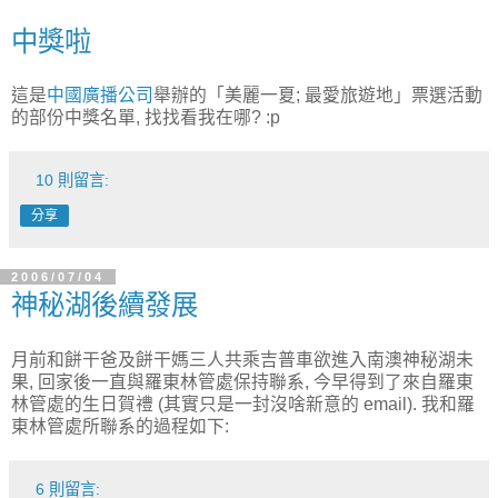
中獎啦
這是
中國廣播公司
舉辦的「美麗一夏; 最愛旅遊地」票選活動
的部份中獎名單, 找找看我在哪? :p
10 則留言:
分享
2006/07/04
神秘湖後續發展
月前和餅干爸及餅干媽三人共乘吉普車欲進入南澳神秘湖未
果, 回家後一直與羅東林管處保持聯系, 今早得到了來自羅東
林管處的生日賀禮 (其實只是一封沒啥新意的 email). 我和羅
東林管處所聯系的過程如下:
6 則留言: