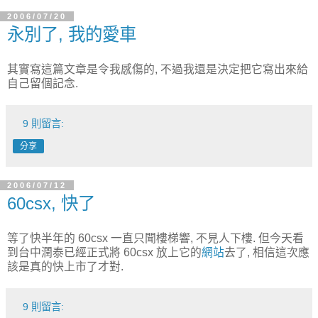
2006/07/20
永別了, 我的愛車
其實寫這篇文章是令我感傷的, 不過我還是決定把它寫出來給
自己留個記念.
9 則留言:
分享
2006/07/12
60csx, 快了
等了快半年的 60csx 一直只聞樓梯響, 不見人下樓. 但今天看
到台中潤泰已經正式將 60csx 放上它的
網站
去了, 相信這次應
該是真的快上市了才對.
9 則留言: