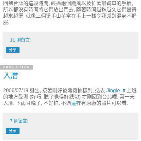
回到台北的這段時間, 經過兩個颱風以及忙著辦買車的手續,
所以都沒有時間將它們放出門去, 隨著時間越拖越久它們變得
越來越燙, 就像三個燙手山芋拿在手上一樣令我感到混身不舒
服.
11 則留言:
分享
2006/07/24
入厝
2006/07/19 誕生, 接著剛好被隨機抽樣到, 送去
Jingle_tt
上班
的地方受測 (好巧, 聽了覺得好親切) 才剛回到台北哩. 第一天
入厝, 下雨且晚了, 不好拍, 不過
這裡
有原廠的照片可以看.
7 則留言:
分享