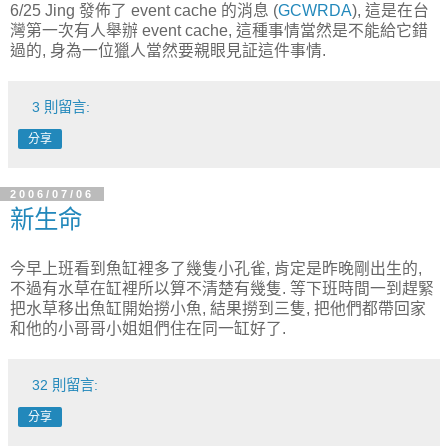
6/25 Jing 發佈了 event cache 的消息 (
GCWRDA
), 這是在台
灣第一次有人舉辦 event cache, 這種事情當然是不能給它錯
過的, 身為一位獵人當然要親眼見証這件事情.
3 則留言:
分享
2006/07/06
新生命
今早上班看到魚缸裡多了幾隻小孔雀, 肯定是昨晚剛出生的,
不過有水草在缸裡所以算不清楚有幾隻. 等下班時間一到趕緊
把水草移出魚缸開始撈小魚, 結果撈到三隻, 把他們都帶回家
和他的小哥哥小姐姐們住在同一缸好了.
32 則留言:
分享