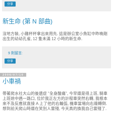
分享
新生命 (第 N 部曲)
沒地方裝, 小雞杯杯拿出來用先. 這是辦公室小魚缸中昨晚剛
出生的幼幼孔雀, 12 隻未滿 12 小時的新生命.
9 則留言:
分享
2006/07/10
小車禍
帶著爬水社大山的後遺症 "全身酸痛", 今早還是得上班, 騎車
上班途中遇一路口, 位於我正左方的計程車突然右轉, 我根本
來不及反應就直接 A 上了他的右輪弧, 機車當場向右邊轉倒.
想到前天爬山時還在笑別人雷殘, 今天真的換我自己雷殘了.