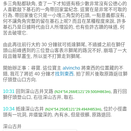
多三角點都缺角, 查了一下才知道有極少數非常沒有公德心的
人喜歡敲下基石的一角帶回家當紀念. 這實在是非常不可取的
行為. 帶回家後它只是一小塊三角型的石頭, 一點意義都沒有,
何不讓角角完整的留在基石上呢? 而且在某種程度來說, 許多
基石乃是日據時代由日人所埋設的, 也有些許古蹟的味道, 何
苦去破壞它.
由此再往前行大約 30 分鐘就可抵達獅尾, 不過據之前在獅仔
頭山前峰遇到的三位登山客表示獅尾的路況不好, 崩塌了一大
段且雜草叢生, 所以並不打算走到獅尾.
開始辦正事：尋寶. 這位寶主
alvincho
將東西的位置藏的不
錯, 我花了將近 40 分鐘才
找到東西
. 拍了照片後取原路返往獅
仔頭登山口方向.
10:31
回到深山古井叉路
, 直行回
(N24°54.268/E121°29.500/H863m)
獅仔頭登山口, 右往深山古井, 取右.
10:34
抵達深山古井
, 位於小徑盡
(N24°54.250/E121°29.494/H853m)
頭有一坑洞, 井還蠻深的, 內有水, 但是很髒, 原路退回.
深山古井