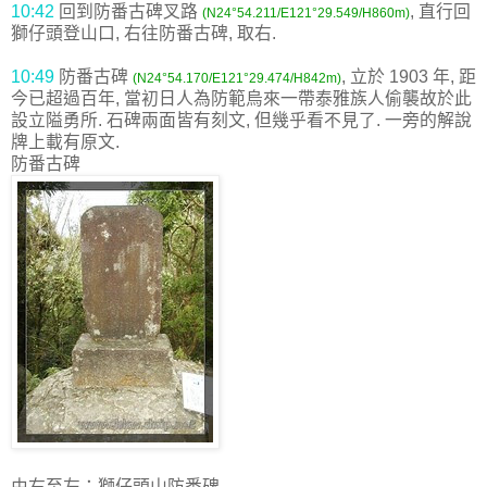
10:42
回到防番古碑叉路
, 直行回
(N24°54.211/E121°29.549/H860m)
獅仔頭登山口, 右往防番古碑, 取右.
10:49
防番古碑
, 立於 1903 年, 距
(N24°54.170/E121°29.474/H842m)
今已超過百年, 當初日人為防範烏來一帶泰雅族人偷襲故於此
設立隘勇所. 石碑兩面皆有刻文, 但幾乎看不見了. 一旁的解說
牌上載有原文.
防番古碑
由右至左：獅仔頭山防番碑