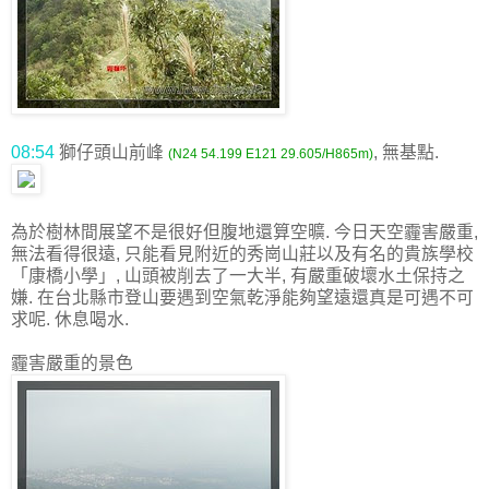
08:54
獅仔頭山前峰
, 無基點.
(N24 54.199 E121 29.605/H865m)
為於樹林間展望不是很好但腹地還算空曠. 今日天空霾害嚴重,
無法看得很遠, 只能看見附近的秀崗山莊以及有名的貴族學校
「康橋小學」, 山頭被削去了一大半, 有嚴重破壞水土保持之
嫌. 在台北縣市登山要遇到空氣乾淨能夠望遠還真是可遇不可
求呢. 休息喝水.
霾害嚴重的景色