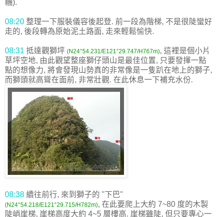
糰).
08:20
整理一下服裝儀容後起登. 前一段為階梯, 不是很陡蠻好
走的, 後段轉為原始泥土路面, 走來輕鬆愉快.
08:31
抵達觀獅坪
, 這裡是個小片
(N24°54.231/E121°29.747/H767m)
草坪空地, 由此觀望整座獅仔頭山是最佳位置, 只要發揮一點
點的想像力, 將會發現山勢真的非常像是一隻趴在地上的獅子,
而獅頭就高聳在面前, 非常壯觀. 在此休息一下補充水份.
08:38
續往前行, 來到獅子的 "下巴"
, 在此要爬上大約 7~80 度的木製
(N24°54.218/E121°29.715/H782m)
陡峭崖梯, 崖梯高度大約 4~5 層樓高. 崖梯雖陡, 但只要專心一