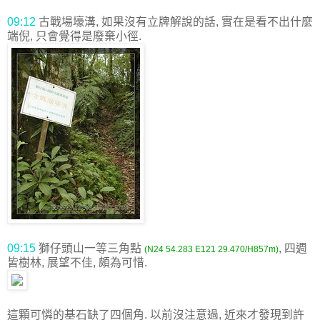
09:12
古戰場壕溝, 如果沒有立牌解說的話, 實在是看不出什麼
端倪, 只會覺得是廢棄小徑.
09:15
獅仔頭山一等三角點
, 四週
(N24 54.283 E121 29.470/H857m)
皆樹林, 展望不佳, 頗為可惜.
這顆可憐的基石缺了四個角. 以前沒注意過, 近來才發現到許