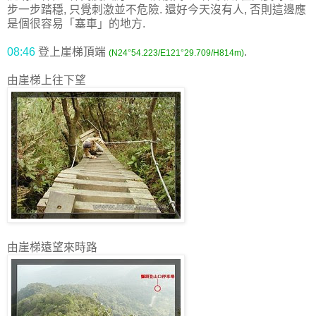
步一步踏穩, 只覺刺激並不危險. 還好今天沒有人, 否則這邊應
是個很容易「塞車」的地方.
08:46
登上崖梯頂端
.
(N24°54.223/E121°29.709/H814m)
由崖梯上往下望
由崖梯遠望來時路