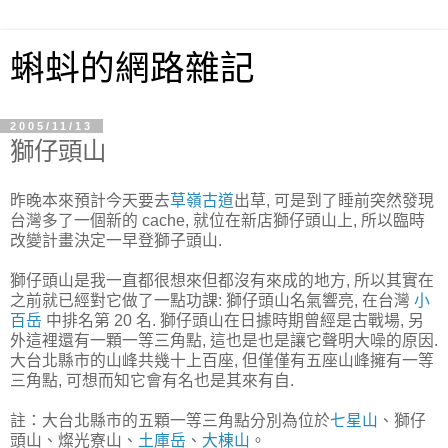
蝌蚪的網路雜記
2005/11/13
獅仔頭山
昨晚本來預計今天要去
草嶺古道
出草, 可是到了睡前突然發現
台灣多了一個新的 cache, 就位在新店獅仔頭山上, 所以臨時
改變計畫決定一早登獅子頭山.
獅仔頭山是我一直都很想來但都沒有來成的地方, 所以其實在
之前就已經對它做了一點功課: 獅仔頭山名氣響亮, 在台灣
小
百岳
中排名第 20 名. 獅仔頭山在日據時期曾經是古戰場, 另
外這裡還有一顆一等三角點, 這也是也是讓它聲明大噪的原因.
大台北縣市的山峰共幾十上百座, 但僅僅有五座山峰擁有一等
三角點, 可想而知它會有名也是其來有自.
註：大台北縣市的五顆一等三角點分別為位於
七星山
、獅仔
頭山、燦光寮山、
土庫岳
、
大棟山
。