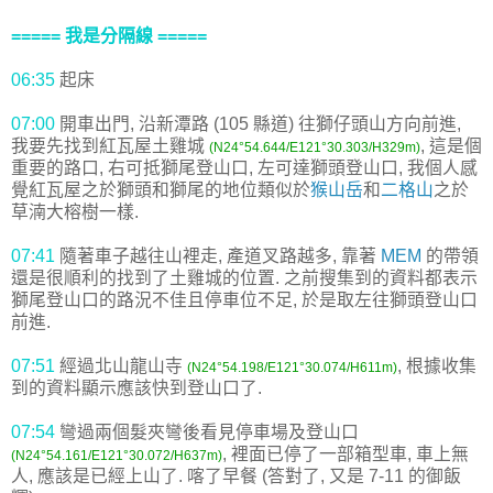
===== 我是分隔線 =====
06:35
起床
07:00
開車出門, 沿新潭路 (105 縣道) 往獅仔頭山方向前進,
我要先找到紅瓦屋土雞城
, 這是個
(N24°54.644/E121°30.303/H329m)
重要的路口, 右可抵獅尾登山口, 左可達獅頭登山口, 我個人感
覺紅瓦屋之於獅頭和獅尾的地位類似於
猴山岳
和
二格山
之於
草湳大榕樹一樣.
07:41
隨著車子越往山裡走, 產道叉路越多, 靠著
MEM
的帶領
還是很順利的找到了土雞城的位置. 之前搜集到的資料都表示
獅尾登山口的路況不佳且停車位不足, 於是取左往獅頭登山口
前進.
07:51
經過北山龍山寺
, 根據收集
(N24°54.198/E121°30.074/H611m)
到的資料顯示應該快到登山口了.
07:54
彎過兩個髮夾彎後看見停車場及登山口
, 裡面已停了一部箱型車, 車上無
(N24°54.161/E121°30.072/H637m)
人, 應該是已經上山了. 喀了早餐 (答對了, 又是 7-11 的御飯