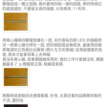
顆電組成一獨立迴路, 總共要焊四組一樣的迴路. 焊的時候拉
的越直越好, 不要留太長的接腳, 以免將來 ㄚ\ 死到.
用單心線將四顆電阻連在一起, 另外還有四根 LED 的接腳用
另一條單心線也焊在一起, 把四個迴路並聯起來. 最後用絞線
將電源的正負極拉出壓條 (照片左方的黑線) 並預留適當的長
度, 將來才能拿到車上去佈線.
我沒有單心線, 是拿網路線來用的, 我的工作什麼線沒有, 網路
線最多了 :p 橙線是正極, 綠線是負極.
將壓條底部裝回去通電看看, 好亮, 太靠近看的話眼睛有點吃
不消, 讚的啦.