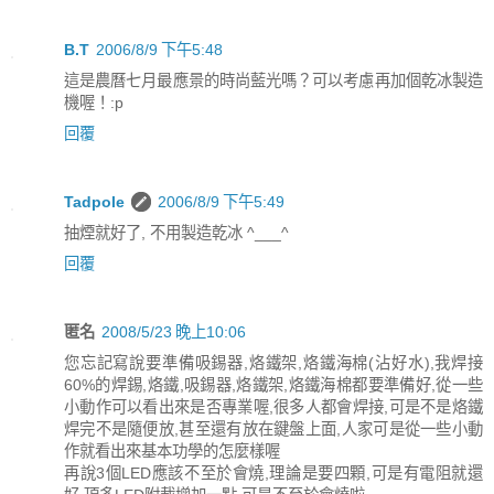
B.T
2006/8/9 下午5:48
這是農曆七月最應景的時尚藍光嗎？可以考慮再加個乾冰製造
機喔！:p
回覆
Tadpole
2006/8/9 下午5:49
抽煙就好了, 不用製造乾冰 ^___^
回覆
匿名
2008/5/23 晚上10:06
您忘記寫說要準備吸錫器,烙鐵架,烙鐵海棉(沾好水),我焊接
60%的焊錫,烙鐵,吸錫器,烙鐵架,烙鐵海棉都要準備好,從一些
小動作可以看出來是否專業喔,很多人都會焊接,可是不是烙鐵
焊完不是隨便放,甚至還有放在鍵盤上面,人家可是從一些小動
作就看出來基本功學的怎麼樣喔
再說3個LED應該不至於會燒,理論是要四顆,可是有電阻就還