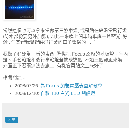
當然這個也可以拿來當做第三煞車燈, 或是貼在底盤當飛行燈
(防水部份要另外加強), 如此一來晚上開車時車底一片藍光, 好
殺.. 但其實我覺得裝飛行燈的車子蠻俗的 =.="
我做了好幾隻一樣的東西, 準備把 Focus 原廠的地板燈、室內
燈、手套箱燈和後行李箱燈全換成這個, 不過三個颱風來襲,
外面正下著雨無法去施工, 有機會再貼文上來好了.
相關閱讀：
2008/07/26:
為 Focus 加裝電壓表圖解教學
2009/12/10:
自製 T10 白光 LED 閱讀燈
分享