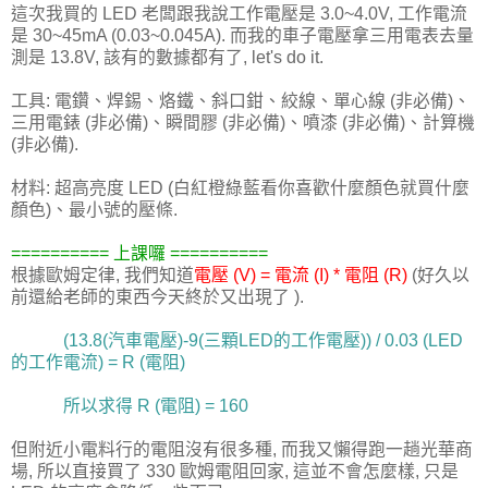
這次我買的 LED 老闆跟我說工作電壓是 3.0~4.0V, 工作電流
是 30~45mA (0.03~0.045A). 而我的車子電壓拿三用電表去量
測是 13.8V, 該有的數據都有了, let's do it.
工具: 電鑽、焊錫、烙鐵、斜口鉗、絞線、單心線 (非必備)、
三用電錶 (非必備)、瞬間膠 (非必備)、噴漆 (非必備)、計算機
(非必備).
材料: 超高亮度 LED (白紅橙綠藍看你喜歡什麼顏色就買什麼
顏色)、最小號的壓條.
========== 上課囉 ==========
根據歐姆定律, 我們知道
電壓 (V) = 電流 (I) * 電阻 (R)
(好久以
前還給老師的東西今天終於又出現了 ).
(13.8(汽車電壓)-9(三顆LED的工作電壓)) / 0.03 (LED
的工作電流) = R (電阻)
所以求得 R (電阻) = 160
但附近小電料行的電阻沒有很多種, 而我又懶得跑一趟光華商
場, 所以直接買了 330 歐姆電阻回家, 這並不會怎麼樣, 只是