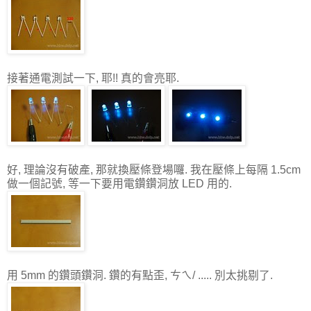
接著通電測試一下, 耶!! 真的會亮耶.
好, 理論沒有破產, 那就換壓條登場囉. 我在壓條上每隔 1.5cm
做一個記號, 等一下要用電鑽鑽洞放 LED 用的.
用 5mm 的鑽頭鑽洞. 鑽的有點歪, ㄘㄟ/ ..... 別太挑剔了.