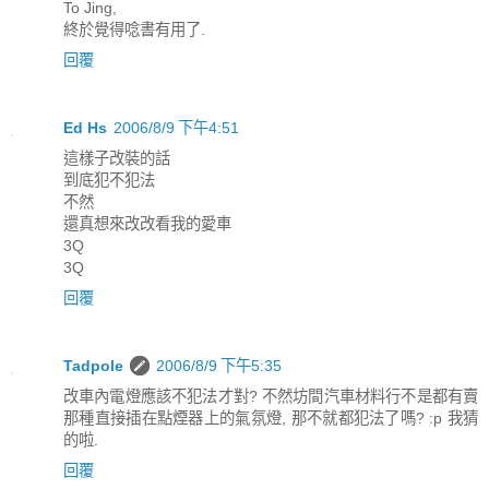
To Jing,
終於覺得唸書有用了.
回覆
Ed Hs
2006/8/9 下午4:51
這樣子改裝的話
到底犯不犯法
不然
還真想來改改看我的愛車
3Q
3Q
回覆
Tadpole
2006/8/9 下午5:35
改車內電燈應該不犯法才對? 不然坊間汽車材料行不是都有賣
那種直接插在點煙器上的氣氛燈, 那不就都犯法了嗎? :p 我猜
的啦.
回覆