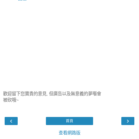
歡迎留下您寶貴的意見, 但廣告以及無意義的夢囈會
被砍哦~
‹
›
首頁
查看網路版