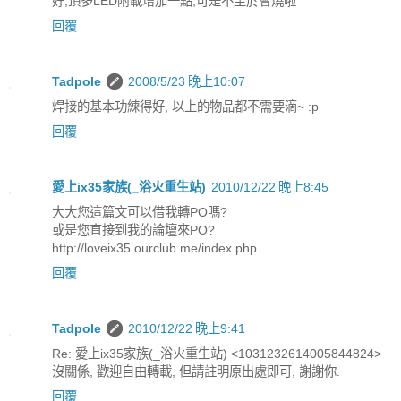
好,頂多LED附載增加一點,可是不至於會燒啦
回覆
Tadpole
2008/5/23 晚上10:07
焊接的基本功練得好, 以上的物品都不需要滴~ :p
回覆
愛上ix35家族(_浴火重生站)
2010/12/22 晚上8:45
大大您這篇文可以借我轉PO嗎?
或是您直接到我的論壇來PO?
http://loveix35.ourclub.me/index.php
回覆
Tadpole
2010/12/22 晚上9:41
Re: 愛上ix35家族(_浴火重生站) <1031232614005844824>
沒關係, 歡迎自由轉載, 但請註明原出處即可, 謝謝你.
回覆