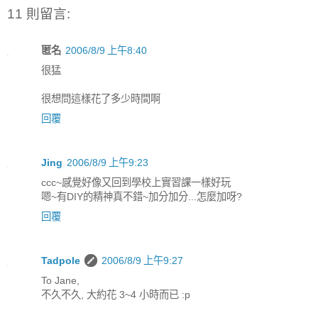
11 則留言:
匿名
2006/8/9 上午8:40
很猛
很想問這樣花了多少時間啊
回覆
Jing
2006/8/9 上午9:23
ccc~感覺好像又回到學校上實習課一樣好玩
嗯~有DIY的精神真不錯~加分加分...怎麼加呀?
回覆
Tadpole
2006/8/9 上午9:27
To Jane,
不久不久, 大約花 3~4 小時而已 :p