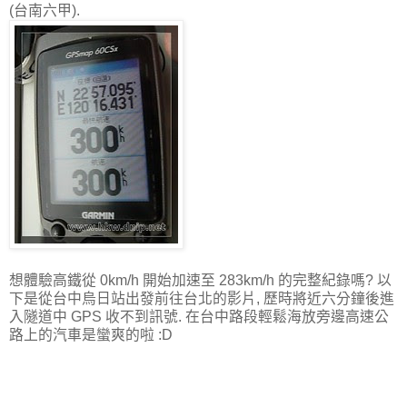
(台南六甲).
想體驗高鐵從 0km/h 開始加速至 283km/h 的完整紀錄嗎? 以
下是從台中烏日站出發前往台北的影片, 歷時將近六分鐘後進
入隧道中 GPS 收不到訊號. 在台中路段輕鬆海放旁邊高速公
路上的汽車是蠻爽的啦 :D