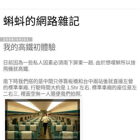
蝌蚪的網路雜記
2008/04/01
我的高鐵初體驗
日前因為一些私人因素必須南下屏東一趟, 由於想嚐鮮所以捨
飛機就高鐵.
南下時我們搭的是中間只停靠板橋和台中兩站後就直達左營
的標準車廂, 行駛時間大約是 1.5hr 左右. 標準車廂的座位是左
二右三, 裡面空無一人隨便我們拍照.