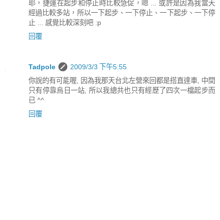
耶，捷運在起步和停止時比較急促，嗯 ... 或許是因為我當天
經過比較多站，所以一下起步、一下停止、一下起步、一下停
止 ... 感覺比較深刻吧 :p
回覆
Tadpole
2009/3/3 下午5:55
你說的有可能喔, 因為我那天台北左營來回都是搭直達車, 中間
只有停靠烏日一站, 所以我總共也只有經歷了四次一檔起步而
已 ^^
回覆