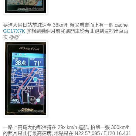
要進入烏日站前減速至 38km/h 時又看畫面上有一個 cache
GC17X7K
就想到幾個月前我還開車從台北跑到這裡出草兩
次 @@"
一路上高鐵大約都保持在 29x km/h 巡航, 拍到一張 300km/h
的照片是此行最高速度, 地點是在 N22 57.095 / E120 16.431