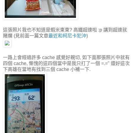
這張照片我也不知道是蝦米東東? 高鐵超速啦 :p 講到超速就
賭爛 (見前面一篇文章
最近和柯尼卡犯沖
)
一路上會經過許多 cache 感覺好親切, 如下面那張照片中就有
四個 cache, 慚愧的這四個當中是我只打了一個 =.=" 還好這次
下高雄在當地有找到三個 cache 小補一下.