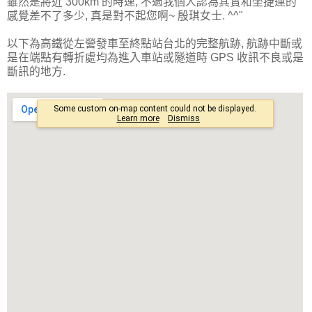
雖然是將近 300km 的時速, 不過我個人認為其實和坐捷運的
感覺差不了多少, 真是對不起您啊~ 殷琪女士. ^^"
以下為高鐵從左營發車至終點站台北的完整航跡, 航跡中斷或
是在端點有轉折處均為進入車站或隧道時 GPS 收訊不良或是
斷訊的地方.