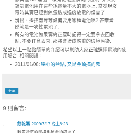
鎳氫電池用在這些耗電量不大的電器上, 當發現沒
電時其實已經對鎳氫造成過度放電的傷害了.
滑鼠、遙控器等等設備要用哪種電池呢? 答案當
然就是一次性電池了.
所有的電池如果壽終正寢時記得一定要拿去回收
站, 不要任意丟棄, 那將會造成嚴重的環境污染.
希望以上一點點簡單的介紹可以幫助大家正確選擇電池的使
用場合. 相關閱讀：
2011/01/08:
噁心的藍點, 又是金頂搞的鬼
分享
9 則留言:
餅乾媽
2009/7/17 晚上8:23
我家冷氣的遙控也被金頂搞壞了