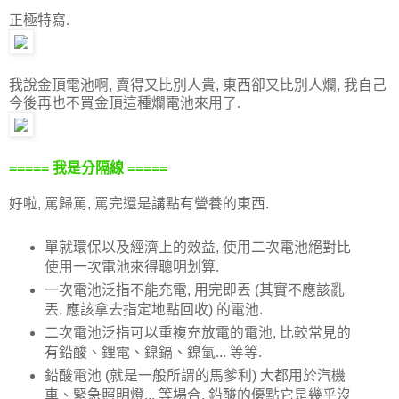
正極特寫.
我說金頂電池啊, 賣得又比別人貴, 東西卻又比別人爛, 我自己
今後再也不買金頂這種爛電池來用了.
===== 我是分隔線 =====
好啦, 罵歸罵, 罵完還是講點有營養的東西.
單就環保以及經濟上的效益, 使用二次電池絕對比
使用一次電池來得聰明划算.
一次電池泛指不能充電, 用完即丟 (其實不應該亂
丟, 應該拿去指定地點回收) 的電池.
二次電池泛指可以重複充放電的電池, 比較常見的
有鉛酸、鋰電、鎳鎘、鎳氫... 等等.
鉛酸電池 (就是一般所謂的馬爹利) 大都用於汽機
車、緊急照明燈... 等場合, 鉛酸的優點它是幾乎沒