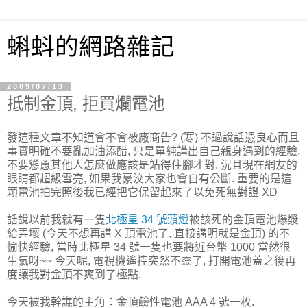
蝌蚪的網路雜記
2009/07/13
抵制金頂, 拒買爛電池
發這種文章不知道會不會被廠商告? (寒) 不過說話憑良心而且
事實明確不要亂加油添醋, 只是單純講出自己親身遇到的經驗,
不要慫恿其他人怎麼做應該是站得住腳才對. 況且現在網友的
眼睛都超級雪亮, 如果我豪洨大家也會自有公斷. 重要的是這
顆電池拍完照後我已經把它保留起來了以免死無對證 XD
話說以前我就有一隻
北極星 34 號頭燈
被該死的金頂電池爆漿
給弄壞 (今天不想再講 X 頂電池了, 直接講明就是金頂) 的不
愉快經驗, 當時北極星 34 號一隻也要將近台幣 1000 當然很
生氣呀~~ 今天呢, 電視機遙控突然不靈了, 打開電池蓋之後再
度讓我對金頂不爽到了極點.
今天被我幹譙的主角：金頂鹼性電池 AAA 4 號一枚.