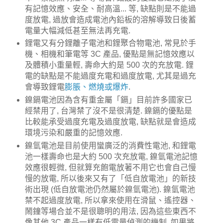
有記憶效應、安全、耐高溫... 等, 缺點則是不能過
度放電, 過放會造成電池內鉛板的溶解導致日後蓄
電量大幅減低甚至無法再充電.
鋰電又有分鋰離子電池和鋰聚合物電池, 常見於手
機、相機和筆電等 3C 產品, 優點是無記憶效應以
及體積小重量輕, 壽命大約是 500 次的充放電. 鋰
電的缺點是不能過度充電和過度放電, 尤其是過充
會導致鋰電
膨脹、燃燒或爆炸
.
鎳鎘電池因為含有重金屬「鎘」目前許多國家已
經禁用了, 台灣禁了沒不是很清楚. 鎳鎘的優點是
比較能承受過度充電及過度放電, 缺點就是會造成
環境污染和嚴重的記憶效應.
鎳氫電池是目前使用蠻廣泛的消費性電池, 和鋰電
池一樣壽命也是大約 500 次充放電, 鎳氫電池記憶
效應很輕微, 但就算充飽電放著不用它也會自己慢
慢的放電, 所以後來又有了「低自放電池」的新技
術出現 (低自放電池仍然屬於鎳氫電池). 鎳氫電池
禁不起過度放電, 所以拿來使用在滑鼠、遙控器、
鬧鐘等場合並不是很聰明的用法, 因為這些東西不
像其他 3C 產品一樣有低電量偵測的機制, 如果將