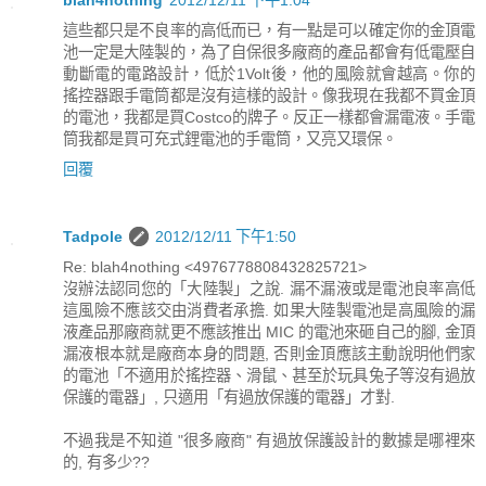
blah4nothing
2012/12/11 下午1:04
這些都只是不良率的高低而已，有一點是可以確定你的金頂電
池一定是大陸製的，為了自保很多廠商的產品都會有低電壓自
動斷電的電路設計，低於1Volt後，他的風險就會越高。你的
搖控器跟手電筒都是沒有這樣的設計。像我現在我都不買金頂
的電池，我都是買Costco的牌子。反正一樣都會漏電液。手電
筒我都是買可充式鋰電池的手電筒，又亮又環保。
回覆
Tadpole
2012/12/11 下午1:50
Re: blah4nothing <4976778808432825721>
沒辦法認同您的「大陸製」之說. 漏不漏液或是電池良率高低
這風險不應該交由消費者承擔. 如果大陸製電池是高風險的漏
液產品那廠商就更不應該推出 MIC 的電池來砸自己的腳, 金頂
漏液根本就是廠商本身的問題, 否則金頂應該主動說明他們家
的電池「不適用於搖控器、滑鼠、甚至於玩具兔子等沒有過放
保護的電器」, 只適用「有過放保護的電器」才對.
不過我是不知道 "很多廠商" 有過放保護設計的數據是哪裡來
的, 有多少??