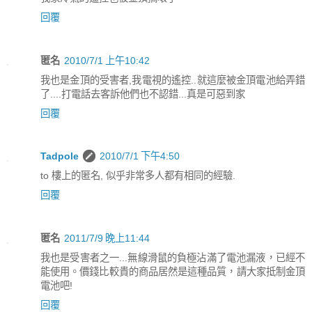
回覆
匿名
2010/7/1 上午10:42
我也是金頂的受害者,我電視的遙控..就這麼被金頂電池給弄錯
了....打電話去客訴他們也不認錯...真是可惡到家
回覆
Tadpole
2010/7/1 下午4:50
to 樓上的匿名, 似乎非常多人都有相同的經驗.
回覆
匿名
2011/7/9 晚上11:44
我也是受害者之一...無線滑鼠的負極沾滿了電池漏液，已經不
能使用。價錢比較貴的商品居然是這種品質，請大家抵制金頂
電池吧!
回覆