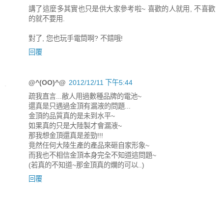
講了這麼多其實也只是供大家參考啦~ 喜歡的人就用, 不喜歡
的就不要用.
對了, 您也玩手電筒啊? 不錯哦!
回覆
@^(OO)^@
2012/12/11 下午5:44
疏我直言...敝人用過數種品牌的電池~
還真是只遇過金頂有漏液的問題...
金頂的品質真的是未到水平~
如果真的只是大陸製才會漏液~
那我想金頂還真是差勁!!!
竟然任何大陸生產的產品來砸自家形象~
而我也不相信金頂本身完全不知道這問題~
(若真的不知道~那金頂真的爛的可以..)
回覆