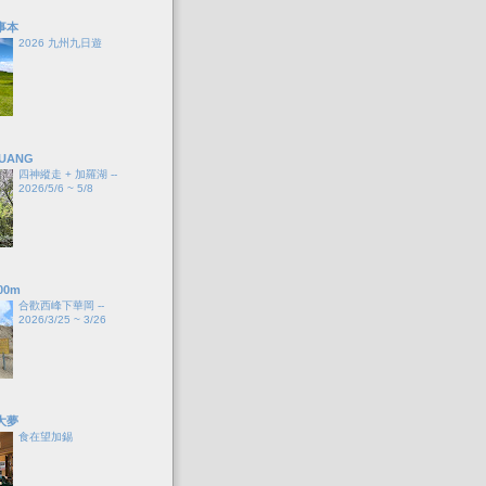
事本
2026 九州九日遊
HUANG
四神縱走 + 加羅湖 --
2026/5/6 ~ 5/8
00m
合歡西峰下華岡 --
2026/3/25 ~ 3/26
大夢
食在望加錫