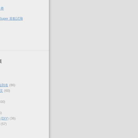
希希
Super 首航試飛
類
仙則名
(86)
文
(60)
100)
6)
DIY)
(36)
(57)