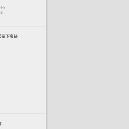
(44)
68)
必留下痕跡
薦