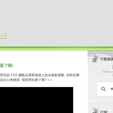
記
行動版
著了嗎?
Online vi
光的 CO2 鋼瓶去羅斯福路上的水族館灌氣, 回程在興
台公車後面, 很想問你累了嗎? =.=
訂閱