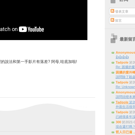
發表文章
留言
最新留
Anonymou
👍👍👍👍
聞裡的說法和第一手影片有落差? 阿母,哇底加啦!
Tadpole
於20
Re: 困擾的窗外
困擾的窗外
請問除了殺蟲
Tadpole
於20
Re: Unknown
Anonymou
請問頭燈本來是三
Tadpole
於20
外面生活很辛
Tadpole
於20
已經很多年
300
於2021-
現在還打嗎
哲人日已遠