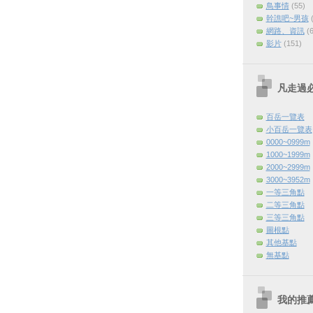
鳥事情
(55)
幹譙吧~男孩
網路、資訊
(
影片
(151)
凡走過
百岳一覽表
小百岳一覽表
0000~0999m
1000~1999m
2000~2999m
3000~3952m
一等三角點
二等三角點
三等三角點
圖根點
其他基點
無基點
我的推