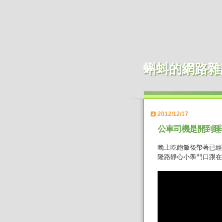
蝌蚪的網路雜
2012/12/17
公車司機是開到睡
晚上吃飽飯後帶著已經用
隆路靜心小學門口跟在這