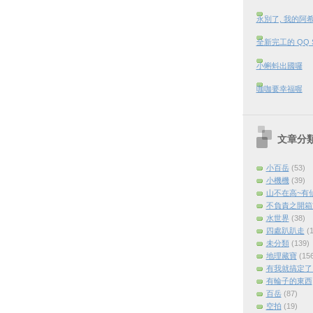
永別了, 我的阿
全新完工的 QQ 
小蝌蚪出國囉
咖咖要幸福喔
文章分
小百岳
(53)
小機機
(39)
山不在高~有
不負責之開箱
水世界
(38)
四處趴趴走
(
未分類
(139)
地理藏寶
(15
有我就搞定了 (
有輪子的東西
百岳
(87)
空拍
(19)