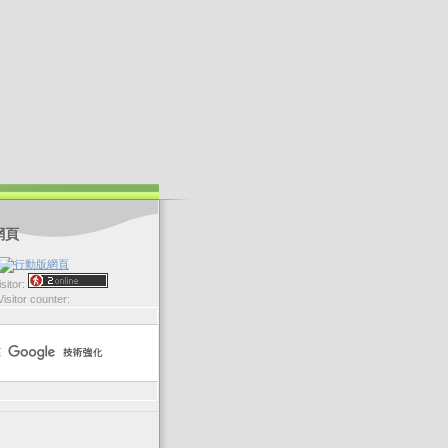
網頁
sitor:
Visitor counter: