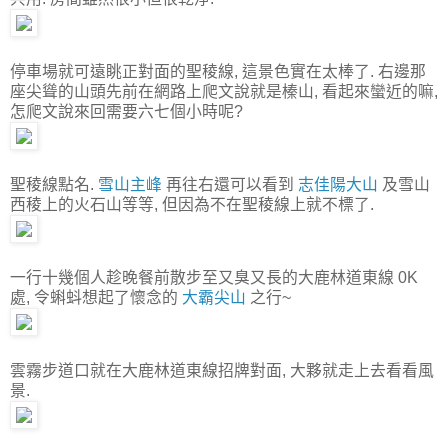
停車場就可遠眺正對面的聖稜線, 這景色實在太棒了. 右邊那
座尖聳的山頭先前在網路上爬文說就是榛山, 看起來蠻近的嘛,
怎爬文說來回需要六七個小時呢?
聖稜線點名.
雪山主峰
再往右還可以看到
志佳陽大山
及雪山
西稜上的火石山等等, 但因為不在聖稜線上就不標了.
一行十幾個人趁晚餐前散步至又臭又長的大鹿林道東線 0K
處, 令蝌蚪想起了懷念的
大霸尖山
之行~
雲霧步道口就在大鹿林道東線招牌對面, 大夥就走上去看看風
景.