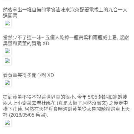
然後拿出一堆自備的零食滷味來泡茶配著電視上的九合一大
選開票.
當然少不了這一味~ 五個人乾掉一瓶高粱和兩瓶威士忌, 感謝
吳董和黃董的贊助 XD
看黃董笑得多開心啊 XD
提到黃董不得不說這世界真的很小. 今年 5/05 蝌蚪和蝌蚪嫂
兩人上小奇萊去看杜鵑花 (真是太懶了居然沒寫文) 之後走中
橫下花蓮, 居然在天祥覓食時遇到黃董從太魯閣騎腳踏車上天
祥 (2018/05/05 舊照).