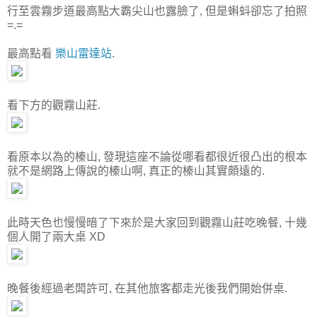
行至雲霧步道最高點大霸尖山也露臉了, 但是蝌蚪卻忘了拍照
=.=
最高點看
樂山雷達站
.
看下方的觀霧山莊.
看原本以為的榛山, 發現這座不論從哪看都很近很凸出的根本
就不是網路上傳說的榛山啊, 真正的榛山其實頗遠的.
此時天色也慢慢暗了下來於是大家回到觀霧山莊吃晚餐, 十幾
個人開了兩大桌 XD
晚餐後經過老闆許可, 在其他旅客都走光後我們開始併桌.