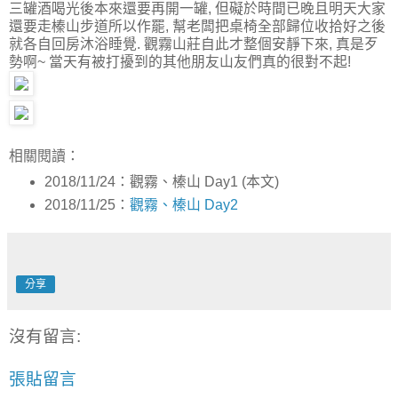
三罐酒喝光後本來還要再開一罐, 但礙於時間已晚且明天大家
還要走榛山步道所以作罷, 幫老闆把桌椅全部歸位收拾好之後
就各自回房沐浴睡覺. 觀霧山莊自此才整個安靜下來, 真是歹
勢啊~ 當天有被打擾到的其他朋友山友們真的很對不起!
相關閱讀：
2018/11/24：觀霧、榛山 Day1 (本文)
2018/11/25：
觀霧、榛山 Day2
分享
沒有留言:
張貼留言