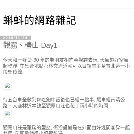
蝌蚪的網路雜記
2018/11/24
觀霧、榛山 Day1
今天和一群 2~30 年的老朋友相約至觀霧去玩, 天氣超好空氣
超乾淨, 在集合地點芎林交流道就可以目視雪主至雪北這一小
段聖稜線.
待五台車全數到齊吃飽中飯後也已經一點半, 驅車經南清公
路、大鹿林道本線至觀霧山莊也花了兩小時的時間.
觀霧山莊是雅房的型態, 衛浴設備是在外面由好幾間客房一起
共用. 房間雖然很小但很乾淨.